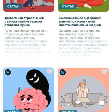
СТАТЬИ
СТАТЬИ
Тревога или стресс: в чём
Эмоциональное выгорание:
разница и какие техники
ранние признаки и план
работают лучше
восстановления на 30 дней
Путаница между тревогой и
Эмоциональное выгорание
стрессом мешает выбрать
начинается тихо: когда
работающие методы
привычные задачи требуют
самопомощи. Оба состояния
непривычно много сил, радость
ощущаются как внутреннее
от результатов исчезает, а отдых
напряжение, сбой сна и
перестаёт восстанавливать.
трудности с концентрацией, но
Чем раньше его распознать,
их механика различается.
тем быстрее вернуть
устойчивость.