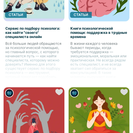
СТАТЬИ
СТАТЬИ
Сервис по подбору психолога:
Книги психологической
как найти "своего"
помощи: поддержка в трудные
специалиста онлайн
времена
Всё больше людей обращаются
В жизни каждого человека
за психологической помощью,
бывают периоды, когда
но главный вопрос, с которого
требуется поддержка —
начинается путь — как найти
эмоциональная, моральная или
специалиста, которому можно
практическая. Не всегда рядом
доверять? Именно для этого
есть специалист, и не всегда
существует сервис по подбору
хватает сил обратиться за
психолога — инструмент,
консультацией. В такие
который помогает подобрать
моменты выручают книги
подходящего специалиста под
психологической помощи.
индивидуальные запросы