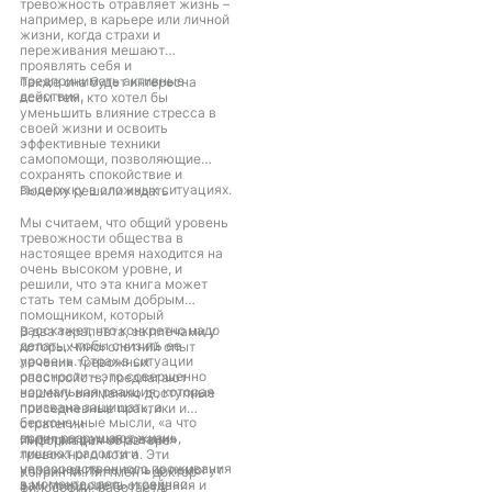
тревожность отравляет жизнь –
например, в карьере или личной
жизни, когда страхи и
переживания мешают
проявлять себя и
предпринимать активные
Также она будет интересна
действия.
всем тем, кто хотел бы
уменьшить влияние стресса в
своей жизни и освоить
эффективные техники
самопомощи, позволяющие
сохранять спокойствие и
выдержку в сложных ситуациях.
Почему решили издать
Мы считаем, что общий уровень
тревожности общества в
настоящее время находится на
очень высоком уровне, и
решили, что эта книга может
стать тем самым добрым
помощником, который
расскажет, что конкретно надо
В два терапевта, за плечами у
делать, чтобы снизить ее
которых многолетний опыт
уровень. Страх в ситуации
лечения тревожных
опасности – это совершенно
расстройств, предлагают
нормальная реакция, которая
вашему вниманию доступные
призвана защищать, а
повседневные практики и
бесконечные мысли, «а что
стратегии
если» разрушают жизнь,
перепрограммирования
Информация об авторе
лишают радости и
тревожного мозга. Эти
непосредственного проживания
упражнения не только помогут
Кэтрин М.Питтмен – доктор
в моменте здесь и сейчас.
вам преодолеть страдания и
философии, работает в