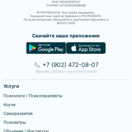
ИНН 590304597527
состояния • Выгорание •
краткосрочная терапия),
ОГРНИП 321595800096048
Взаимоотношения с другими •
регрессивный гипноз. Состою в
Неудовлетворенность своим
трёх профессиональных
© PSYFREEDOM. Все права защищены.
телом • Отношения с самим
сообществах: —
Товарный знак зарегистрирован в РОСПАТЕНТЕ.
По всем вопросам обращайтесь psyfreedom1@yandex.ru
собой • Сложные эмоции Если
действительный член
©2023-
2026
у вас нет конкретного запроса,
Профессиональной
я помогу вам разобраться в
психотерапевтической лиги -
мыслях и чувствах и направлю к
подтверждён опыт
Скачайте наше приложение
вашим ценностям. Если среди
консультирования и
запросов нет актуального для
психотерапии свыше 5 лет; —
вас, это не означает, что я с
действительный член
ними не работаю, они не
Ассоциация EMDR Russia -
являются основными для меня.
подтверждена дополнительная
подготовка по психотерапии
свыше 500 часов; — член
+7 (902) 472-08-07
Ассоциации ориентированных
на решение психотерапевтов и
Время работы: круглосуточно
практиков. Провожу около 1000
консультаций каждый год.
Непрерывно повышаю
Услуги
квалификацию и учусь новому.
В данный момент прохожу
долгосрочное обучение
Психологи / Психотерапевты
одновременно классическому
психоанализу в Восточно-
Коучи
Европейском Институте
психоанализа, юнгианскому
Саморазвитие
анализу в Московской
ассоциации аналитической
Психиатры
психологии и медицинской
психоаналитической
Обучение / Институты
психотерапии в Российском