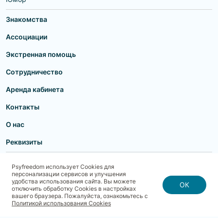
Знакомства
Ассоциации
Экстренная помощь
Сотрудничество
Аренда кабинета
Контакты
О нас
Реквизиты
Пользовательское соглашение
Политика конфиденциальности
Psyfreedom использует Cookies для
Договор-оферта для партнеров и образовательных учреждений
персонализации сервисов и улучшения
Договор-оферта для специалистов
Блог
Карта сайта
удобства использования сайта. Вы можете
Согласие на обработку, хранение и передачу персональных данных
ОК
отключить обработку Cookies в настройках
Реквизиты
Политика использования cookies
вашего браузера. Пожалуйста, ознакомьтесь с
Договор-оферта с Клиентом
Политика безопасности платежей
Политикой использования Cookies