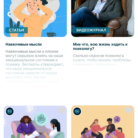
СТАТЬИ
ВИДЕОЖУРНАЛ
Навязчивые мысли
Мне что, всю жизнь ходить к
психологу?
Навязчивые мысли о плохом
могут серьезно влиять на наше
Сколько сеансов психолога
эмоциональное состояние и
нужно, чтобы решить проблемы
психику. Эксперты утверждают,
и изменить свою жизнь …
что наше эмоциональное
состояние зависит от наших
мыслей и того, как мы
реагируем на события вокруг.