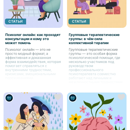
СТАТЬИ
СТАТЬИ
Психолог онлайн: как проходят
Групповые терапевтические
консультации и кому это
группы: в чём сила
может помочь
коллективной терапии
Психолог онлайн — это не
Групповые терапевтические
просто модный формат, а
группы — это особая форма
эффективная и доказанная
психологической помощи, где
форма взаимодействия, которая
несколько участников под
помогает справляться с
руководством
внутренними трудностями,
профессионального
кризисами, эмоциональными
психотерапевта совместно
переживаниями.
работают над личными и
межличностными трудностями.