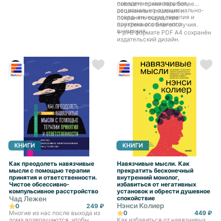
измерения настроения поможет
поведенческая терапия,
сможете принимать более
определить наличие
рационально-эмоционально-
осознанные решения и
депрессивного состояния и
повед-енческая терапия и
сохранять ощущение
оценить степень его тяжести, а
практика осознанного
внутреннего благополучия.
также понять, нужна ли вам
внимания.
<-p>В формате PDF A4 сохранён
профессиональная помощь.
издательский дизайн.
КНИГИ
КНИГИ
Как преодолеть навязчивые
Навязчивые мысли. Как
мысли с помощью терапии
прекратить бесконечный
принятия и ответственности.
внутренний монолог,
Чистое обсессивно-
избавиться от негативных
компульсивное расстройство
установок и обрести душевное
Чад Лежен
спокойствие
Нэнси Колиер
0
249 ₽
Многие из нас после выхода из
0
449 ₽
дома возвращаются, чтобы
Как избавиться от навязчивых