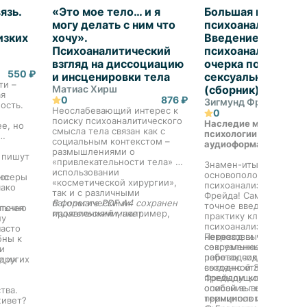
язь.
«Это мое тело… и я
Большая книга
могу делать с ним что
психоанализа.
изких
хочу».
Введение в
Психоаналитический
психоанализ. Три
взгляд на диссоциацию
очерка по теории
550 ₽
и инсценировки тела
сексуальности. Я 
ти –
Матиас Хирш
(сборник)
ая
0
876 ₽
Зигмунд Фрейд
ость.
Неослабевающий интерес к
0
поиску психоаналитического
Наследие мировой
ее, но
смысла тела связан как с
психологии теперь в
социальным контекстом –
аудиоформате!
размышлениями о
 пишут
«привлекательности тела» и
Знамен-итые работы
использовании
основоположника
иссеры
но
«косметической хирургии»,
психоанализа Зигмунд
ако
.
так и с различными
Фрейда! Самое полное
патологическими
В формате PDF A4 сохранен
точное введение в те
аточно
льная
проявлениями, например,
издательский макет.
практику классическо
лу
самоповреждением и
психоанализа, сновид
часто
расстройством пищевого
неврозов и человечес
Перевод выполнен ве
бны к
поведения. Основным
сексуальности. В этих
современными
и
психологическим
работах содержится о
переводчиками Фрейд
е их
 других
содержанием этих
созданной Зигмундом
выгодно отличается от
нарушений является попытка
Фрейдом концепции: д
предыдущих переводо
человека по возможности
описание теоретическ
особой выверенность
тва.
контролировать свое тело с
принципов и методов
терминологии, уточне
живет?
целью избежать чувства