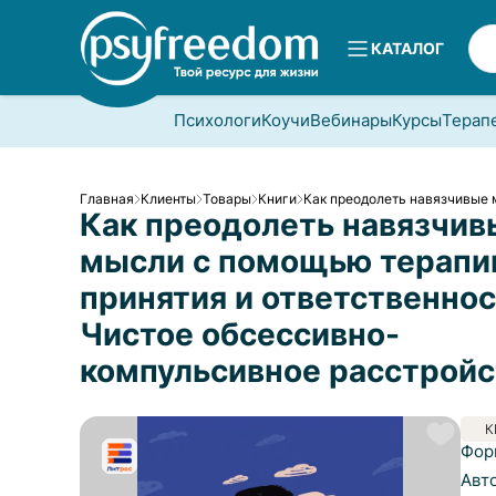
КАТАЛОГ
Психологи
Коучи
Вебинары
Курсы
Терап
Главная
Клиенты
Товары
Книги
Как преодолеть навязчивые 
Как преодолеть навязчив
мысли с помощью терапи
принятия и ответственнос
Чистое обсессивно-
компульсивное расстройс
К
Фор
Авт