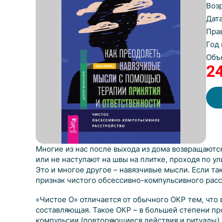
Воз
Дат
Пра
Год
Объ
2
Многие из нас после выхода из дома возвращаютс
или не наступают на швы на плитке, проходя по ул
Это и многое другое – навязчивые мысли. Если так
признак чистого обсессивно-компульсивного расс
«Чистое О» отличается от обычного ОКР тем, что 
составляющая. Такое ОКР – в большей степени про
компульсии (повторяющиеся действия и ритуалы).