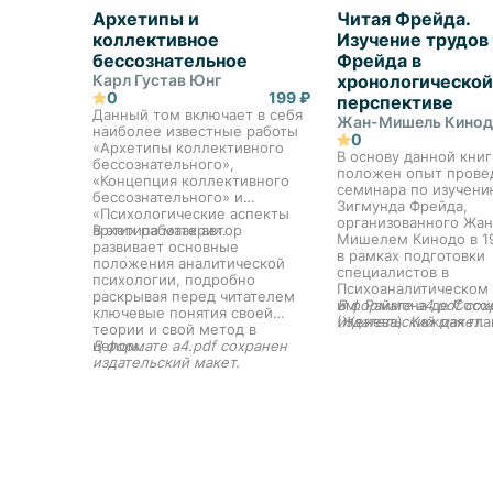
Архетипы и
Читая Фрейда.
коллективное
Изучение трудов
бессознательное
Фрейда в
Карл Густав Юнг
хронологической
0
199 ₽
перспективе
Данный том включает в себя
Жан-Мишель Кино
наиболее известные работы
0
«Архетипы коллективного
В основу данной книг
бессознательного»,
положен опыт прове
«Концепция коллективного
семинара по изучени
бессознательного» и
Зигмунда Фрейда,
«Психологические аспекты
организованного Жан
архетипа матери».
В этих работах автор
Мишелем Кинодо в 1
развивает основные
в рамках подготовки
положения аналитической
специалистов в
психологии, подробно
Психоаналитическом
раскрывая перед читателем
им. Раймона де Сосс
В формате a4.pdf сох
ключевые понятия своей
(Женева). Каждая гла
издательский макет.
теории и свой метод в
посвящена отдельно
целом.
В формате a4.pdf сохранен
произведению Фрейд
издательский макет.
причем хронологиче
принцип изложения
позволяет читателю
представить ход мыс
основателя психоанал
системность подачи
материала формируе
целостное впечатлен