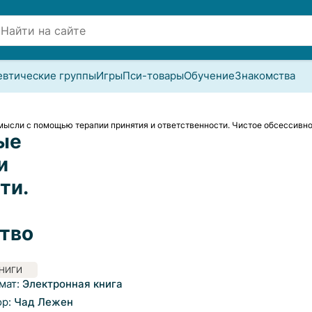
евтические группы
Игры
Пси-товары
Обучение
Знакомства
мысли с помощью терапии принятия и ответственности. Чистое обсессивн
ые
и
ти.
тво
НИГИ
мат:
Электронная книга
ор:
Чад Лежен