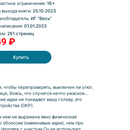
растное ограничение:
16
+
а выхода книги:
25.10.2023
вообладатель:
ИГ "Весь"
 написания:
01.01.2023
ем:
261 страниц
49 ₽
Купить
я, чтобы перепроверить, выключен ли утюг,
ице, боясь, что случится нечто ужасное…
ие идеи не покидают вашу голову, это
тройства (ОКР).
в нем не выражена явно физическая
 обсессии (навязчивые идеи), чем про
 Человек с «чистым О» не использует