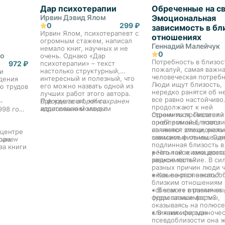
Дар психотерапии
Обреченные на св
Ирвин Дэвид Ялом
Эмоциональная
0
299 ₽
зависимость в бл
Ирвин Ялом, психотерапевт с
отношениях
огромным стажем, написал
Геннадий Малейчук
немало книг, научных и не
0
до
очень. Однако «Дар
Потребность в близос
972 ₽
психотерапии» – текст
пожалуй, самая важн
настолько структурный,
и
человеческая потребн
интересный и полезный, что
дения
Люди ищут близость,
его можно назвать одной из
ю трудов
нередко ранятся об н
лучших работ этого автора.
все равно настойчиво
Прежде всего книга
В формате a4.pdf сохранен
-
продолжают к ней
адресована молодым
издательский макет.
998 году
стремиться. Писатели
Одним из проявлений
терапевтам и студентам-
о ней романы, поэты
проблемной близости
психологам. Для своих
сочиняют стихи, реж
являются эмоциональ
молодых коллег Ялом может
 центре
снимают фильмы. Одн
зависимые отношения
стать мудрым и
юра
ранен
подлинная близость в
доброжелательным старшим
ва книги
реальной жизни дост
• Что такое эмоциона
наставником и помощником.
му
редкое явление. В си
зависимость?
Никаких догм, никакой
а,
разных причин люди 
напыщенности – простые и
ский
оказываются неспосо
• Как ее распознать?
ясные советы, которые не
близким отношениям 
только помогут в работе, но
«сбегают» в различны
• В чем ее отличия от
и избавят от неуверенности,
ли
суррогатные формы,
форм зависимости?
так свойственной
иза, а
оказываясь на полюсе
начинающим
слияния или одиночес
• В каких формах
психотерапевтам. Но и для
т
псевдоблизости она 
пациентов (реальных или
ие об