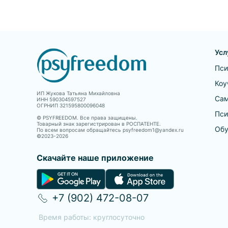
Усл
Пси
Коу
ИП Жукова Татьяна Михайловна
Сам
ИНН 590304597527
ОГРНИП 321595800096048
Пси
© PSYFREEDOM. Все права защищены.
Товарный знак зарегистрирован в РОСПАТЕНТЕ.
Обу
По всем вопросам обращайтесь psyfreedom1@yandex.ru
©2023-
2026
Скачайте наше приложение
+7 (902) 472-08-07
Время работы: круглосуточно