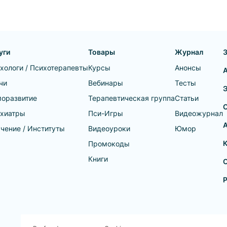
уги
Товары
Журнал
хологи / Психотерапевты
Курсы
Анонсы
чи
Вебинары
Тесты
оразвитие
Терапевтическая группа
Статьи
хиатры
Пси-Игры
Видеожурнал
А
чение / Институты
Видеоуроки
Юмор
Промокоды
Книги
О