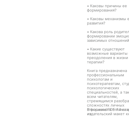
потенциальных) эта книга
омимо
• Каковы причины ее
представляет немалый
формирования?
интерес. Процесс терапии
ения,
представлен в ней простым и
рмация о
• Каковы механизмы 
прозрачным. Если у вас есть
ских
развития?
иллюзии по поводу
ия,
магической природы
твующие
• Какова роль родите
психологической работы, они
изни
формировании эмоци
развеются. Если у вас есть
имых для
зависимых отношени
страхи – они исчезнут. Книга
и
может помочь решиться
• Какие существуют
прибегнуть к психотерапии –
ся
возможные варианты 
или же понять, что во многих
преодоления в жизни
ситуациях человек способен
в данной
терапии?
справиться сам.
ба этих
Книга предназначена
ческой
профессиональным
ах
психологам и
дельное
психотерапевтам, сту
но
психологических
ов
специальностей, а та
всем читателям,
стремящимся разобра
сложностях личных
отношений и оптимиз
В формате PDF A4 со
их.
издательский макет к