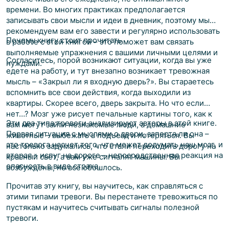
времени. Во многих практиках предполагается
записывать свои мысли и идеи в дневник, поэтому мы
рекомендуем вам его завести и регулярно использовать
Почему книгу стоит прочитать
в работе с этой книгой – это поможет вам связать
выполняемые упражнения с вашими личными целями и
Согласитесь, порой возникают ситуации, когда вы уже
нуждами.
едете на работу, и тут внезапно возникает тревожная
мысль – «Закрыл ли я входную дверь?». Вы стараетесь
вспомнить все свои действия, когда выходили из
квартиры. Скорее всего, дверь закрыта. Но что если
нет…? Мозг уже рисует печальные картины того, как к
Эти два типа тревоги анализируют авторы в этой книге.
вам могут зайти незнакомые люди, а домашние
Первая ситуация с мыслями о двери, заперта ли она –
животные – выбежать в подъезд и потеряться. Вы
это тревога насчет того, что может додумать наш мозг, и
настолько задумались, что стали переходить дорогу на
вторая – испуг на дороге – непосредственная реакция на
красный свет, а вам уже сигналят машины. Вы
опасность в виде страха.
возбуждены, но все обошлось.
Прочитав эту книгу, вы научитесь, как справляться с
этими типами тревоги. Вы перестанете тревожиться по
пустякам и научитесь считывать сигналы полезной
тревоги.