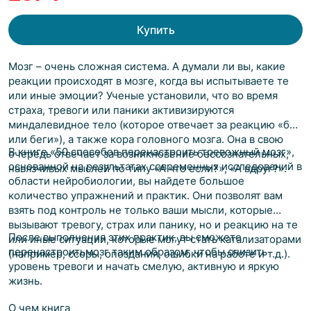
Купить
Мозг – очень сложная система. А думали ли вы, какие
реакции происходят в мозге, когда вы испытываете те
или иные эмоции? Ученые установили, что во время
страха, тревоги или паники активизируются
миндалевидное тело (которое отвечает за реакцию «бей
или беги»), а также кора головного мозга. Она в свою
В книге «50 способов перенастроить тревожный мозг»,
очередь отвечает за возникновение бессознательных,
основанной на результатах современных исследований в
навязчивых мыслей по типу «А что если?», «А вдруг?».
области нейробиологии, вы найдете большое
количество упражнений и практик. Они позволят вам
взять под контроль не только ваши мысли, которые
вызывают тревогу, страх или панику, но и реакцию на те
После выполнения этих практик, вы сможете
или иные ситуации, которые могут стать катализаторами
перенастроитьмозг таким образом, чтобы снизить
(например, ссоры, опоздания, ошибки на работе и т.д.).
уровень тревоги и начать смелую, активную и яркую
жизнь.
О чем книга