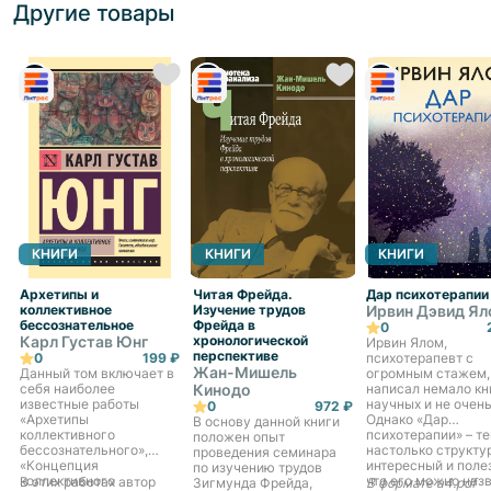
Другие товары
КНИГИ
КНИГИ
КНИГИ
Архетипы и
Читая Фрейда.
Дар психотерапии
коллективное
Изучение трудов
Ирвин Дэвид Я
бессознательное
Фрейда в
0
Карл Густав Юнг
хронологической
Ирвин Ялом,
перспективе
0
199 ₽
психотерапевт с
Жан-Мишель
Данный том включает в
огромным стажем,
себя наиболее
Кинодо
написал немало кн
известные работы
научных и не очень
0
972 ₽
«Архетипы
Однако «Дар
В основу данной книги
коллективного
психотерапии» – те
положен опыт
бессознательного»,
настолько структу
проведения семинара
«Концепция
интересный и поле
по изучению трудов
коллективного
что его можно наз
В этих работах автор
Зигмунда Фрейда,
В формате a4.pdf