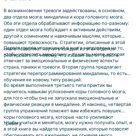
В возникновении тревоги задействованы, в основном,
два отдела мозга: миндалина и кора головного мозга.
Оба эти отдела обрабатывают информацию по-разному:
один отдел мозга побуждает к активным действиям,
другой к сомнениям и навязчивым мыслям, которые
повышают тревожность. Стратегии, описанные в этой
Первая группа упражнений в книге направлена на то,
книге позволяют научить каждый из этих отделов
чтобы успокоить миндалину – ту часть мозга, которая
реагировать по-новому, что избавит вас от тревоги.
отвечает за эмоциональные и физические аспекты
страха, паники и тревоги. Вторая группа предлагает
стратегии перепрограммирования миндалины, то есть
обучения ее новому типу реакций.
Во время выполнения третьего типа практик вы
научитесь навыкам успокоения коры головного мозга,
для того чтобы она не запускала эмоциональные и
физические реакции в миндалине. И наконец, четвертая
группа упражнений поможет вам избежать ловушек
коры головного мозга, которые часто усиливают
Чтобы учиться и меняться, мозгу нужно получать опыт, и
тревогу.
в этой книге вы найдете упражнения, которые позволят
обеспечивать его ежедневно, не отнимая много