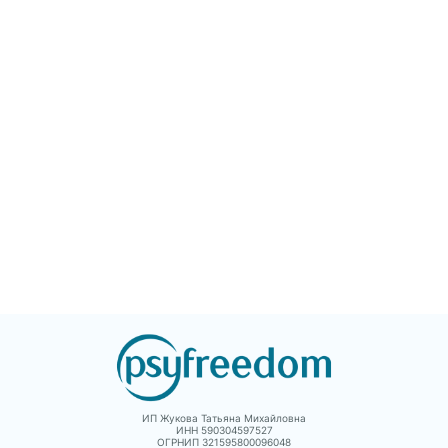
психологической
самого Фрейда,
работы, они разве
значимых для
Если у вас есть стр
психоанализа фигур и
они исчезнут. Книг
наиболее известных
может помочь реш
пациентов, выделяются
прибегнуть к
основные понятия,
психотерапии – ил
введенные Фрейдом в
понять, что во мно
данной работе, а также
ситуациях человек
прослеживается судьба
способен справить
этих понятий в
сам.
хронологической
перспективе и в трудах
постфрейдистов.
Отдельное место в
книге уделено
изложению принципов
активного изучения
творчества Фрейда.
ИП Жукова Татьяна Михайловна
ИНН 590304597527
ОГРНИП 321595800096048