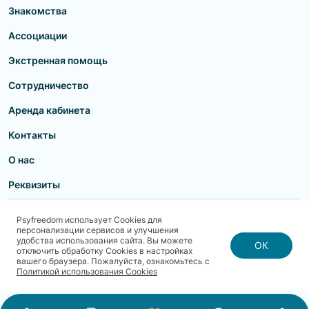
Знакомства
Ассоциации
Экстренная помощь
Сотрудничество
Аренда кабинета
Контакты
О нас
Реквизиты
Пользовательское соглашение
Политика конфиденциальности
Psyfreedom использует Cookies для
Договор-оферта для партнеров и образовательных учреждений
персонализации сервисов и улучшения
Договор-оферта для специалистов
Блог
Карта сайта
удобства использования сайта. Вы можете
Согласие на обработку, хранение и передачу персональных данных
ОК
отключить обработку Cookies в настройках
Реквизиты
Политика использования cookies
вашего браузера. Пожалуйста, ознакомьтесь с
Договор-оферта с Клиентом
Политика безопасности платежей
Политикой использования Cookies