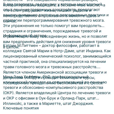
В два терапевта, за плечами у которых многолетний
которая призвана защищать, а бесконечные мысли, «а
опыт лечения тревожных расстройств, предлагают
что если» разрушают жизнь, лишают радости и
вашему вниманию доступные повседневные практики и
непосредственного проживания в моменте здесь и
стратегии перепрограммирования тревожного мозга.
сейчас.
Эти упражнения не только помогут вам преодолеть
страдания и ограничения, порождаемые тревогой и
Информация об авторе
отравляющие вашу повседневную жизнь, но и позволят
вам предпринять действия для снижения уровня тревоги
Кэтрин М.Питтмен – доктор философии, работает в
в целом.
колледже Святой Марии в Нотр-Даме, штат Индиана. Как
лицензированный клинический психолог, занимающийся
частной практикой, она специализируется на лечении
травм головного мозга и тревожных расстройств.
Является членом Американской ассоциации тревоги и
Маха Заид Хоффман, PhD, профессиональный
депрессии (ААТД) и проводит семинары и курсы,
клинический психолог со специализацией по лечению
посвященные преодолению беспокойства и стресса.
тревоги и обсессивно-компульсивного расстройства
(ОКР). Является владелицей Центра по лечению тревоги
и ОКР с офисами в Оук-Брук и Орланд-Парк, штат
Иллинойс, а также в Мариетте, штат Джорджия.
Ключевые понятия