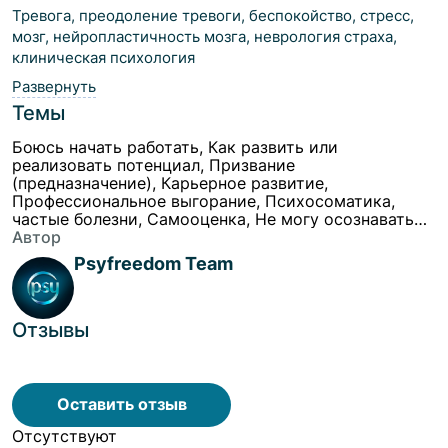
Тревога, преодоление тревоги, беспокойство, стресс,
мозг, нейропластичность мозга, неврология страха,
клиническая психология
Развернуть
Темы
Боюсь начать работать, Как развить или
реализовать потенциал, Призвание
(предназначение), Карьерное развитие,
Профессиональное выгорание, Психосоматика,
частые болезни, Самооценка, Не могу осознавать
свои желания, Страхи, Панические атаки,
Автор
Внутренняя опора, Комплексы, недостоин своей
Psyfreedom Team
должности или положения в обществе, Навязчивые
мысли, Зависимости, Странные, повторяющиеся
действия
Отзывы
Оставить отзыв
Отсутствуют