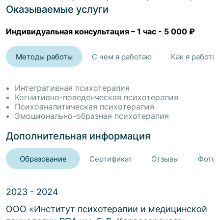
чувствовать в себе опору и ощущать, что живешь свою
Оказываемые услуги
жизнь.
Индивидуальная консультация
–
1 час
-
5 000 ₽
Методы работы
С чем я работаю
Как я работа
Интегративная психотерапия
Когнитивно-поведенческая психотерапия
Психоаналитическая психотерапия
Эмоционально-образная психотерапия
Дополнительная информация
Образование
Сертификат
Отзывы
Фото 
2023 - 2024
ООО «Институт психотерапии и медицинской