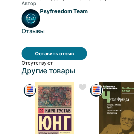
депрессивного состояния и оценить степень его т
Автор
профессиональная помощь.
Psyfreedom Team
Отзывы
Оставить отзыв
Отсутствуют
Другие товары