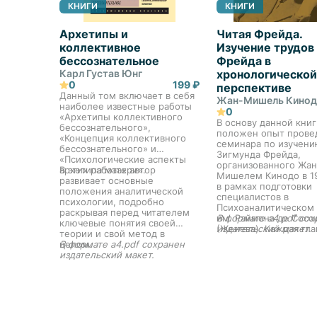
КНИГИ
КНИГИ
Архетипы и
Читая Фрейда.
коллективное
Изучение трудов
бессознательное
Фрейда в
Карл Густав Юнг
хронологической
0
199 ₽
перспективе
Данный том включает в себя
Жан-Мишель Кино
наиболее известные работы
0
«Архетипы коллективного
В основу данной книг
бессознательного»,
положен опыт прове
«Концепция коллективного
семинара по изучени
бессознательного» и
Зигмунда Фрейда,
«Психологические аспекты
организованного Жан
архетипа матери».
В этих работах автор
Мишелем Кинодо в 1
развивает основные
в рамках подготовки
положения аналитической
специалистов в
психологии, подробно
Психоаналитическом
раскрывая перед читателем
им. Раймона де Сосс
В формате a4.pdf сох
ключевые понятия своей
(Женева). Каждая гла
издательский макет.
теории и свой метод в
посвящена отдельно
целом.
В формате a4.pdf сохранен
произведению Фрейд
издательский макет.
причем хронологиче
принцип изложения
позволяет читателю
представить ход мыс
основателя психоанал
системность подачи