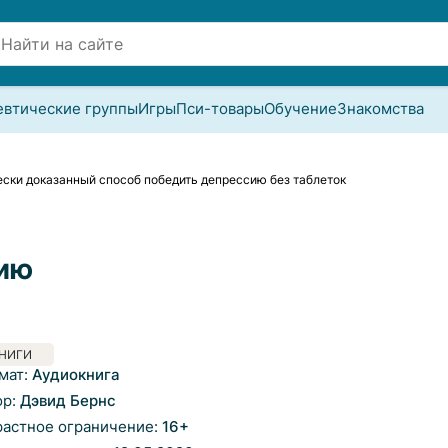
евтические группы
Игры
Пси-товары
Обучение
Знакомства
ески доказанный способ победить депрессию без таблеток
сию
НИГИ
мат:
Аудиокнига
ор:
Дэвид Бернс
растное ограничение:
16
+