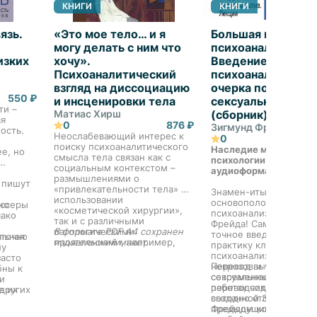
КНИГИ
КНИГИ
язь.
«Это мое тело… и я
Большая книга
могу делать с ним что
психоанализа.
изких
хочу».
Введение в
Психоаналитический
психоанализ. Три
взгляд на диссоциацию
очерка по теории
550 ₽
и инсценировки тела
сексуальности. Я 
ти –
Матиас Хирш
(сборник)
ая
0
876 ₽
Зигмунд Фрейд
ость.
Неослабевающий интерес к
0
поиску психоаналитического
Наследие мировой
ее, но
смысла тела связан как с
психологии теперь в
социальным контекстом –
аудиоформате!
размышлениями о
 пишут
«привлекательности тела» и
Знамен-итые работы
использовании
основоположника
иссеры
но
«косметической хирургии»,
психоанализа Зигмунд
ако
.
так и с различными
Фрейда! Самое полное
патологическими
В формате PDF A4 сохранен
точное введение в те
аточно
льная
проявлениями, например,
издательский макет.
практику классическо
лу
самоповреждением и
психоанализа, сновид
часто
расстройством пищевого
неврозов и человечес
Перевод выполнен ве
бны к
поведения. Основным
сексуальности. В этих
современными
и
психологическим
работах содержится о
переводчиками Фрейд
е их
 других
содержанием этих
созданной Зигмундом
выгодно отличается от
нарушений является попытка
Фрейдом концепции: д
предыдущих переводо
человека по возможности