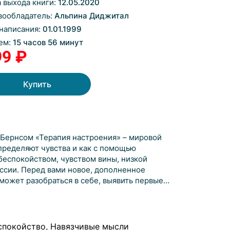
а выхода книги:
12.05.2020
вообладатель:
Альпина Диджитал
 написания:
01.01.1999
ем:
15 часов 56 минут
99 ₽
Купить
Бернсом «Терапия настроения» – мировой
определяют чувства и как с помощью
беспокойством, чувством вины, низкой
сии. Перед вами новое, дополненное
может разобраться в себе, выявить первые
. Автор не призывает отказаться от
ависимости от степени депрессии в некоторых
дикаментов не обойтись. Разработанный
роения поможет определить наличие
еспокойство, Навязчивые мысли