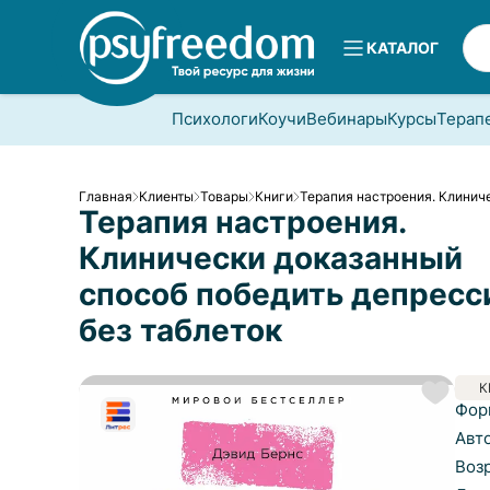
КАТАЛОГ
Психологи
Коучи
Вебинары
Курсы
Терап
Главная
Клиенты
Товары
Книги
Терапия настроения. Клинич
Терапия настроения.
Клинически доказанный
способ победить депрес
без таблеток
К
Фор
Авт
Воз