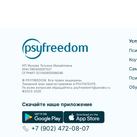
Усл
Пси
Коу
ИП Жукова Татьяна Михайловна
Сам
ИНН 590304597527
ОГРНИП 321595800096048
Пси
© PSYFREEDOM. Все права защищены.
Товарный знак зарегистрирован в РОСПАТЕНТЕ.
Обу
По всем вопросам обращайтесь psyfreedom1@yandex.ru
©2023-
2026
Скачайте наше приложение
+7 (902) 472-08-07