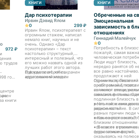
КНИГИ
КНИГИ
Дар психотерапии
Обреченные на св
Ирвин Дэвид Ялом
Эмоциональная
0
299 ₽
зависимость в бл
Ирвин Ялом, психотерапевт с
отношениях
огромным стажем, написал
Геннадий Малейчук
немало книг, научных и не
0
до
очень. Однако «Дар
Потребность в близос
972 ₽
психотерапии» – текст
пожалуй, самая важн
настолько структурный,
и
человеческая потребн
интересный и полезный, что
дения
Люди ищут близость,
его можно назвать одной из
ю трудов
нередко ранятся об н
лучших работ этого автора.
все равно настойчиво
Прежде всего книга
В формате a4.pdf сохранен
-
продолжают к ней
адресована молодым
издательский макет.
998 году
стремиться. Писатели
Одним из проявлений
терапевтам и студентам-
о ней романы, поэты
проблемной близости
психологам. Для своих
сочиняют стихи, реж
являются эмоциональ
молодых коллег Ялом может
 центре
снимают фильмы. Одн
зависимые отношения
стать мудрым и
юра
ранен
подлинная близость в
доброжелательным старшим
ва книги
реальной жизни дост
• Что такое эмоциона
наставником и помощником.
му
редкое явление. В си
зависимость?
Никаких догм, никакой
а,
разных причин люди 
напыщенности – простые и
ский
оказываются неспосо
• Как ее распознать?
ясные советы, которые не
близким отношениям 
только помогут в работе, но
«сбегают» в различны
• В чем ее отличия от
и избавят от неуверенности,
ли
суррогатные формы,
форм зависимости?
так свойственной
иза, а
оказываясь на полюсе
начинающим