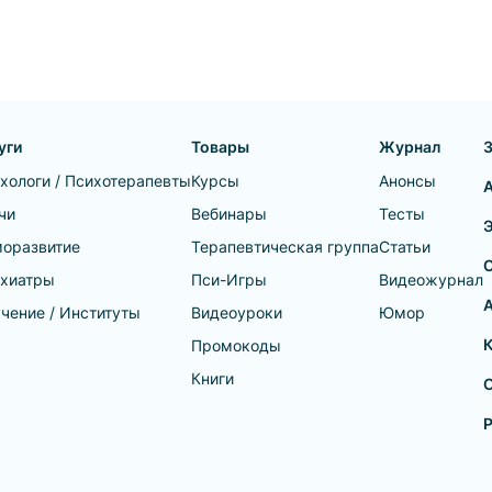
уги
Товары
Журнал
хологи / Психотерапевты
Курсы
Анонсы
чи
Вебинары
Тесты
оразвитие
Терапевтическая группа
Статьи
хиатры
Пси-Игры
Видеожурнал
А
чение / Институты
Видеоуроки
Юмор
Промокоды
Книги
О