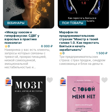
ВЕБИНАРЫ
ПСИ-ТОВАРЫ
«Между хаосом и
Марафон по
гиперфокусом: СДВГ у
предпринимательским
взрослых в практике
страхам "Монстр в твоей
психолога»
голове 1.0. Как перестать
0
6 000 ₽
бояться и начать
Наверняка у вас есть клиенты,
зарабатывать"
запросы которых связаны с
0
1 500 ₽
тревогой, прокрастинацией,
Три предпринимательских
низкой самооценкой,
страха: страх продаж, синдром
эмоциональной
самозванца и блок на деньги.
нестабильностью и
профессиональным
выгоранием. Но по каким-то
причинам, несмотря на
длительную работу, что-то идёт
не так:...