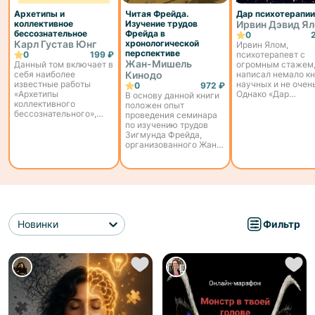
Архетипы и
Читая Фрейда.
Дар психотерапии
коллективное
Изучение трудов
Ирвин Дэвид Я
бессознательное
Фрейда в
0
Карл Густав Юнг
хронологической
Ирвин Ялом,
перспективе
0
199 ₽
психотерапевт с
Жан-Мишель
Данный том включает в
огромным стажем
себя наиболее
Кинодо
написал немало кн
известные работы
научных и не очень
0
972 ₽
«Архетипы
Однако «Дар
В основу данной книги
коллективного
психотерапии» – т
положен опыт
бессознательного»,
настолько
проведения семинара
«Концепция
структурный,
по изучению трудов
коллективного
интересный и
Зигмунда Фрейда,
бессознательного» и
полезный, что его
организованного Жан-
«Психологические
можно назвать од
Мишелем Кинодо в
аспекты архетипа
из лучших работ э
1998 году в рамках
матери». В этих работах
автора. Прежде вс
подготовки
автор развивает
кни...
специалистов в
основные положения
Психоаналитическом
аналит...
центре им. Раймона де
Соссюра (Женева).
Новинки
Каждая г...
Фильтр