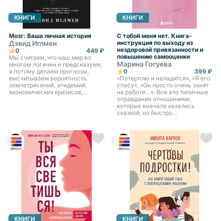
КНИГИ
КНИГИ
Мозг: Ваша личная история
С тобой меня нет. Книга-
Дэвид Иглмен
инструкция по выходу из
нездоровой привязанности и
0
449 ₽
повышению самооценки
Мы считаем, что наш мир во
Марина Гогуева
многом логичен и предсказуем,
а потому делаем прогнозы,
0
399 ₽
высчитываем вероятность
«Потерплю и наладится», «Я его
землетрясений, эпидемий,
спасу», «Он просто очень занят
экономических кризисов,
на работе…». Все это типичные
пытаемся угадать результаты
оправдания отношениям,
торгов на бирже и спортивных
которые вначале казались
матчей. В этом безбрежном о...
сказкой, но быстро
превратились в эмоциональные
качели. В этой книге Марина
Гогуева, психолог с 15-л...
КНИГИ
КНИГИ