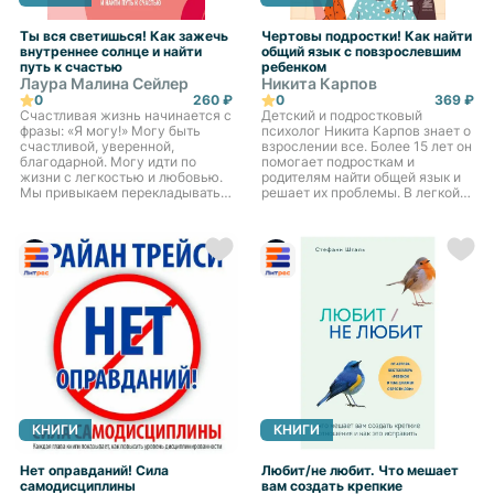
Ты вся светишься! Как зажечь
Чертовы подростки! Как найти
внутреннее солнце и найти
общий язык с повзрослевшим
путь к счастью
ребенком
Лаура Малина Сейлер
Никита Карпов
0
260 ₽
0
369 ₽
Счастливая жизнь начинается с
Детский и подростковый
фразы: «Я могу!» Могу быть
психолог Никита Карпов знает о
счастливой, уверенной,
взрослении все. Более 15 лет он
благодарной. Могу идти по
помогает подросткам и
жизни с легкостью и любовью.
родителям найти общей язык и
Мы привыкаем перекладывать
решает их проблемы. В легкой
ответственность за свое
форме, с долей юмора, Никита
счастье на внешние
Карпов рассказывает о
обстоятельства или
реальных кейсах, профес...
окружающих и заб...
КНИГИ
КНИГИ
Нет оправданий! Сила
Любит/не любит. Что мешает
самодисциплины
вам создать крепкие