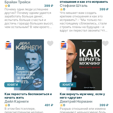
Брайан Трейси
отношения и как это исправить
Стефани Шталь
0
399 ₽
Почему одни люди успешнее
0
399 ₽
других? Почему одним удается
Что мешает вам создать
заработать больше денег,
крепкие отношения и как это
испытать больше счастья и
исправить? – "Мы только по-
достичь гораздо больших высот,
настоящему сблизились, стали
чем остальным? В чем кроется
строить планы на будущее – и
главный секрет успеха? Ответы
вдруг он перестал звонить! Что
на эти и другие вопросы дает
произошло?" – "Я думал, что она
Брайан Трейси в...
та самая, но с тех пор, как мы
съехались,...
КНИГИ
КНИГИ
Как перестать беспокоиться и
Как вернуть мужчину, если у
начать жить
него «другая»
Дейл Карнеги
Дмитрий Норманн
0
491 ₽
0
399 ₽
В этом бестселлере,
Разрыв отношений или измена
пересмотренном недавно
причиняют невыносимую боль.