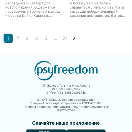
наследниками автора для
Я помогу вам не только
нового издания, содержатся
справиться с ней, но и выйти из
проверенные временем методы
ситуации победительницей,
и советы Дейла Карнеги,
сохранив достоинство. В этой
которые прославили его имя
книге вы найдёте ответы на
несколько десятков лет назад И
самые важные вопросы,
сегодня формулы
которые возникают у женщи...
практического поведе...
1
2
3
4
5
...
21
ИП Жукова Татьяна Михайловна
ИНН 590304597527
ОГРНИП 321595800096048
© PSYFREEDOM. Все права защищены.
Товарный знак зарегистрирован в РОСПАТЕНТЕ.
По всем вопросам обращайтесь psyfreedom1@yandex.ru
©2023-
2026
Скачайте наше приложение