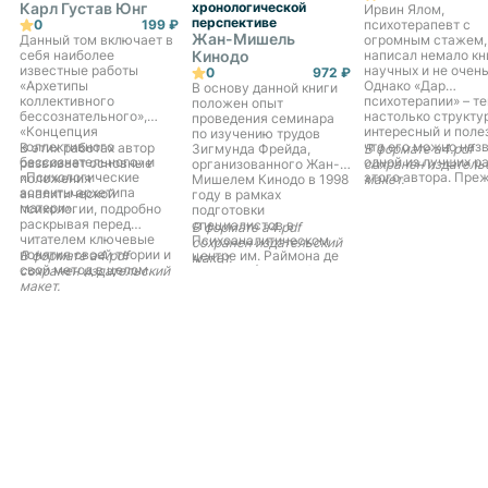
Карл Густав Юнг
хронологической
Ирвин Ялом,
перспективе
0
199 ₽
психотерапевт с
Жан-Мишель
Данный том включает в
огромным стажем,
себя наиболее
Кинодо
написал немало кн
известные работы
научных и не очень
0
972 ₽
«Архетипы
Однако «Дар
В основу данной книги
коллективного
психотерапии» – те
положен опыт
бессознательного»,
настолько структу
проведения семинара
«Концепция
интересный и поле
по изучению трудов
коллективного
что его можно наз
В этих работах автор
Зигмунда Фрейда,
В формате a4.pdf
бессознательного» и
одной из лучших р
развивает основные
организованного Жан-
сохранен издатель
«Психологические
этого автора. Пре
положения
Мишелем Кинодо в 1998
макет.
аспекты архетипа
всего книга адрес
аналитической
году в рамках
матери».
молодым терапевт
психологии, подробно
подготовки
студентам-психоло
раскрывая перед
специалистов в
В формате a4.pdf
Для своих молоды
читателем ключевые
Психоаналитическом
сохранен издательский
коллег Ялом може
понятия своей теории и
В формате a4.pdf
центре им. Раймона де
макет.
стать мудрым и
свой метод в целом.
сохранен издательский
Соссюра (Женева).
доброжелательны
макет.
Каждая глава книги
старшим наставни
посвящена отдельному
помощником. Ника
произведению Фрейда,
догм, никакой
причем
напыщенности –
хронологический
простые и ясные
принцип изложения
советы, которые н
позволяет читателю
только помогут в
представить ход мысли
работе, но и избавя
основателя
неуверенности, та
психоанализа, а
свойственной
системность подачи
начинающим
материала формирует
психотерапевтам. 
целостное впечатление
для пациентов
об изучаемой работе.