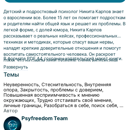
Детский и подростковый психолог Никита Карпов знает
о взрослении все. Более 15 лет он помогает подросткам
и родителям найти общей язык и решает их проблемы. В
легкой форме, с долей юмора, Никита Карпов
рассказывает о реальных кейсах, профессиональных
техниках и методиках, которые спасут ваши нервы,
наладят крепкие доверительные отношения и помогут
воспитать самостоятельного человека. Он раскроет
В формате PDF A4 сохранен издательский макет книги.
глаза, что на самом деле пубертат очень интересный
период, от которого можно получать удовольствие и
Развернуть
родителям, и подросткам.
Темы
Неуверенность, Стеснительность, Внутренняя
опора, Закрытость, проблемы с доверием,
Повышенная восприимчивость к мнению
окружающих, Трудно отстаивать своё мнение,
личные границы, Разобраться в себе, поиск себя, Не
люблю себя, Комплексы, недостоин своей
Автор
должности или положения в обществе, Трудность
Psyfreedom Team
при выборе или принятии решения, Не могу
осознавать свои желания, Вопросы смыслов,