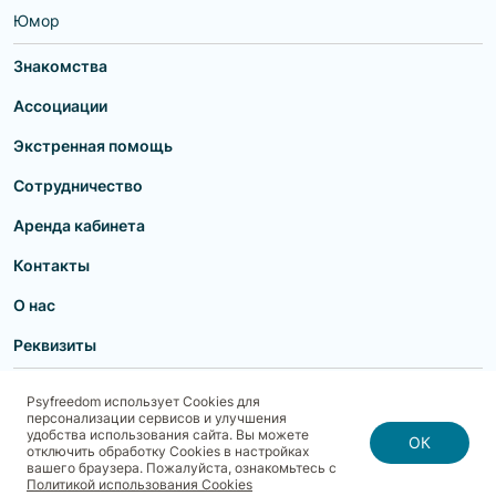
Юмор
Знакомства
Ассоциации
Экстренная помощь
Сотрудничество
Аренда кабинета
Контакты
О нас
Реквизиты
Пользовательское соглашение
Политика конфиденциальности
Psyfreedom использует Cookies для
Договор-оферта для партнеров и образовательных учреждений
персонализации сервисов и улучшения
Договор-оферта для специалистов
Блог
Карта сайта
удобства использования сайта. Вы можете
Согласие на обработку, хранение и передачу персональных данных
ОК
отключить обработку Cookies в настройках
Реквизиты
Политика использования cookies
вашего браузера. Пожалуйста, ознакомьтесь с
Договор-оферта с Клиентом
Политика безопасности платежей
Политикой использования Cookies