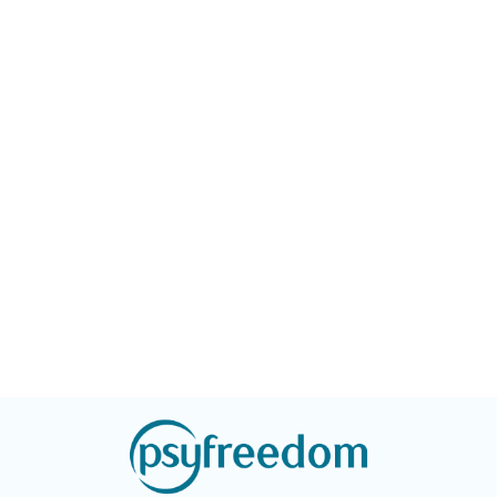
Если у вас есть и
излагаются
по поводу магичес
соответствующие по
природы
времени факты жизни
психологической
самого Фрейда,
работы, они разве
значимых для
Если у вас есть стр
психоанализа фигур и
они исчезнут. Книг
наиболее известных
может помочь реш
пациентов, выделяются
прибегнуть к
основные понятия,
психотерапии – ил
введенные Фрейдом в
понять, что во мно
данной работе, а также
ситуациях человек
прослеживается судьба
способен справить
этих понятий в
сам.
хронологической
перспективе и в трудах
постфрейдистов.
Отдельное место в
книге уделено
изложению принципов
активного изучения
творчества Фрейда.