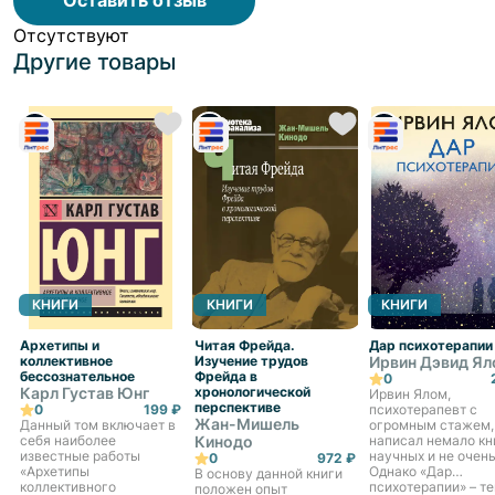
Оставить отзыв
Отсутствуют
Другие товары
КНИГИ
КНИГИ
КНИГИ
Архетипы и
Читая Фрейда.
Дар психотерапии
коллективное
Изучение трудов
Ирвин Дэвид Я
бессознательное
Фрейда в
0
Карл Густав Юнг
хронологической
Ирвин Ялом,
перспективе
0
199 ₽
психотерапевт с
Жан-Мишель
Данный том включает в
огромным стажем,
себя наиболее
Кинодо
написал немало кн
известные работы
научных и не очень
0
972 ₽
«Архетипы
Однако «Дар
В основу данной книги
коллективного
психотерапии» – те
положен опыт