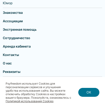
Юмор
Знакомства
Ассоциации
Экстренная помощь
Сотрудничество
Аренда кабинета
Контакты
О нас
Реквизиты
Пользовательское соглашение
Политика конфиденциальности
Psyfreedom использует Cookies для
Договор-оферта для партнеров и образовательных учреждений
персонализации сервисов и улучшения
Договор-оферта для специалистов
Блог
Карта сайта
удобства использования сайта. Вы можете
Согласие на обработку, хранение и передачу персональных данных
ОК
отключить обработку Cookies в настройках
Реквизиты
Политика использования cookies
вашего браузера. Пожалуйста, ознакомьтесь с
Договор-оферта с Клиентом
Политика безопасности платежей
Политикой использования Cookies