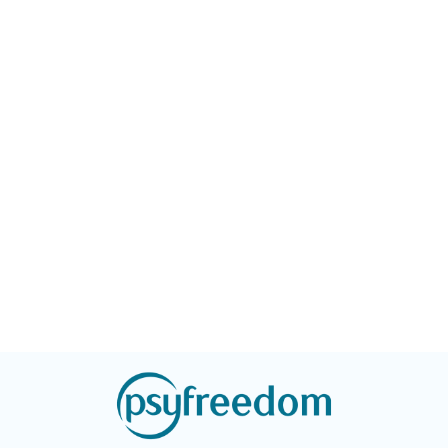
Если у вас есть и
излагаются
по поводу магичес
соответствующие по
природы
времени факты жизни
психологической
самого Фрейда,
работы, они разве
значимых для
Если у вас есть стр
психоанализа фигур и
они исчезнут. Книг
наиболее известных
может помочь реш
пациентов, выделяются
прибегнуть к
основные понятия,
психотерапии – ил
введенные Фрейдом в
понять, что во мно
данной работе, а также
ситуациях человек
прослеживается судьба
способен справить
этих понятий в
сам.
хронологической
перспективе и в трудах
постфрейдистов.
Отдельное место в
книге уделено
изложению принципов
активного изучения
творчества Фрейда.