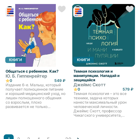
несколько десятков лет назад И
самые важные вопросы,
сегодня формулы
которые возникают у женщи...
практического поведе...
КНИГИ
КНИГИ
Общаться с ребенком. Как?
Темная психология и
Ю. Б. Гиппенрейтер
манипуляции. Нападай и
защищайся
0
549 ₽
Джеймс Скотт
Издание 6-е. Малыш, который
получает полноценное питание
0
579 ₽
и хороший медицинский уход, но
Темная психология – это все
лишен полноценного общения
техники, задача которых
со взрослым, плохо
нанести максимальный урон
развивается не только
человеческой личности.
психически, но и физически: он
Джеймс Скотт, профессор
не растет, худеет, теряет
Чикагского университета,
интерес к жизни. «Проблемны...
собрал воедино все
разрушительные способы
воздействия – от обмана до
газлайтинга и макиаве...