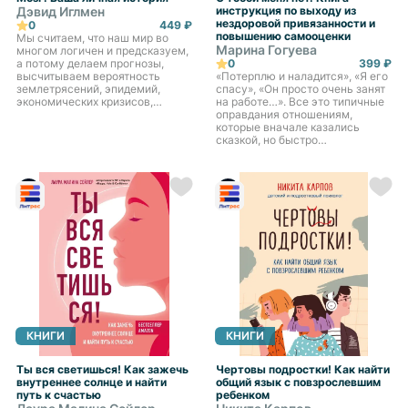
Дэвид Иглмен
инструкция по выходу из
нездоровой привязанности и
0
449 ₽
повышению самооценки
Мы считаем, что наш мир во
Марина Гогуева
многом логичен и предсказуем,
а потому делаем прогнозы,
0
399 ₽
высчитываем вероятность
«Потерплю и наладится», «Я его
землетрясений, эпидемий,
спасу», «Он просто очень занят
экономических кризисов,
на работе…». Все это типичные
пытаемся угадать результаты
оправдания отношениям,
торгов на бирже и спортивных
которые вначале казались
матчей. В этом безбрежном о...
сказкой, но быстро
превратились в эмоциональные
качели. В этой книге Марина
Гогуева, психолог с 15-л...
КНИГИ
КНИГИ
Ты вся светишься! Как зажечь
Чертовы подростки! Как найти
внутреннее солнце и найти
общий язык с повзрослевшим
путь к счастью
ребенком