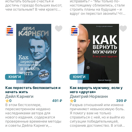
испытать больше счастья и
исправить? – "Мы только по-
достичь гораздо больших высот,
настоящему сблизились, стали
чем остальным? В чем кроется
строить планы на будущее – и
главный секрет успеха? Ответы
вдруг он перестал звонить! Что
на эти и другие вопросы дает
произошло?" – "Я думал, что она
Брайан Трейси в...
та самая, но с тех пор, как мы
съехались,...
КНИГИ
КНИГИ
Как перестать беспокоиться и
Как вернуть мужчину, если у
начать жить
него «другая»
Дейл Карнеги
Дмитрий Норманн
0
491 ₽
0
399 ₽
В этом бестселлере,
Разрыв отношений или измена
пересмотренном недавно
причиняют невыносимую боль.
наследниками автора для
Я помогу вам не только
нового издания, содержатся
справиться с ней, но и выйти из
проверенные временем методы
ситуации победительницей,
и советы Дейла Карнеги,
сохранив достоинство. В этой
которые прославили его имя
книге вы найдёте ответы на