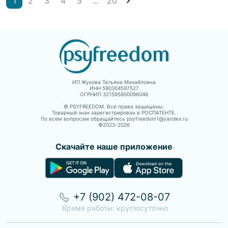
1
2
3
4
5
...
20
ИП Жукова Татьяна Михайловна
ИНН 590304597527
ОГРНИП 321595800096048
© PSYFREEDOM. Все права защищены.
Товарный знак зарегистрирован в РОСПАТЕНТЕ.
По всем вопросам обращайтесь psyfreedom1@yandex.ru
©2023-
2026
Скачайте наше приложение
+7 (902) 472-08-07
Время работы: круглосуточно