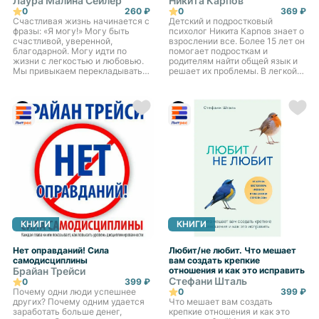
Лаура Малина Сейлер
Никита Карпов
0
260 ₽
0
369 ₽
Счастливая жизнь начинается с
Детский и подростковый
фразы: «Я могу!» Могу быть
психолог Никита Карпов знает о
счастливой, уверенной,
взрослении все. Более 15 лет он
благодарной. Могу идти по
помогает подросткам и
жизни с легкостью и любовью.
родителям найти общей язык и
Мы привыкаем перекладывать
решает их проблемы. В легкой
ответственность за свое
форме, с долей юмора, Никита
счастье на внешние
Карпов рассказывает о
обстоятельства или
реальных кейсах, профес...
окружающих и заб...
КНИГИ
КНИГИ
Нет оправданий! Сила
Любит/не любит. Что мешает
самодисциплины
вам создать крепкие
Брайан Трейси
отношения и как это исправить
Стефани Шталь
0
399 ₽
Почему одни люди успешнее
0
399 ₽
других? Почему одним удается
Что мешает вам создать
заработать больше денег,
крепкие отношения и как это