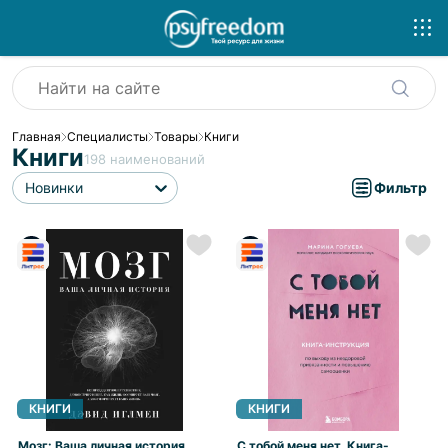
Главная
Специалисты
Товары
Книги
Книги
198
наименований
Новинки
Фильтр
КНИГИ
КНИГИ
Мозг: Ваша личная история
С тобой меня нет. Книга-