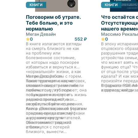
КНИГИ
КНИГИ
Поговорим об утрате.
Что остаётся 
Тебе больно, и это
Отсутствующ
нормально
нашего време
Меган Девайн
Массимо Рекаль
0
552 ₽
0
В книге излагаются взгляды
В эпоху испарени
на смерть близкого не как
отцовского образа
на проблему или
разрушения трад
болезненное состояние,
устройства семьи,
от которых надо поскорее
что может взять н
избавиться и вернуться к
функцию отца? Чт
«нормальной» жизни, а как
от отца после утр
на процесс работы с горем.
Меган Девайн как
идеала? И как мо
Такая проекция в корне
психотерапевт и как человек,
произойти переда
меняет наше стремление
ставший свидетелем гибели
от одного поколе
В формате PDF A4
помочь тому, кто горюет; она
любимого, с глубоким
в период, когда
издательский диз
побуждает нас строить жизнь
пониманием пишет о
патриархальная м
рядом с трагедией, а
невысказанных истинах
больше не работае
не пытаться уйти от нее.
скорби, любви и исцеления.
образцовый Отец
Автор делится своим богатым
Книга «Поговорим об утрате»
окончательно утр
опытом, предлагая лайфхаки
предназначена самому
авторитет. И что 
и упражнения для
широкому кругу читателей.
«унаследовать» с
облегчения страданий
Она поможет тем, кто
желать? Как жела
и боли.
столкнулся с потерей
согласуются друг 
близкого, вынести
помощью работ З.
невыносимое и обрести свое
Ж. Лакана автор с