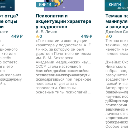
КНИГИ
КНИГИ
от отца?
Психопатии и
Темная п
ие отцы
акцентуации характера
манипуля
ни
у подростков
и защища
кати
А. Е. Личко
Джеймс Ск
449 ₽
0
449 ₽
0
я
«Психопатии и акцентуации
Темная псих
 и
характера у подростков» А. Е.
техники, за
иционного
Личко, за которую он был
нанести ма
 кто или
удостоен Почетного диплома
человеческ
а себя
им. В. М. Бехтерева
о остается
Академии медицинских наук
Джеймс Ско
аты его
СССР, стала настольной
Чикагского 
жет
книгой многих поколений
Автор подробно рассмотрел
собрал вое
ча желания
отечественных психиатров и
отклонения, которые могут
разрушител
ния другому
 сохранён
психологов.
формироваться при переходе
воздействия
айн.
человека от детства к
газлайтинга
одель
взрослости. Описаны
Автор прив
т, а
основные типы психопатий и
реальных п
В этой книг
 Эдип
акцентуаций характера, такие
научных ис
атил свой
виды психопатических
демонстрир
– 77 прием
значит
нарушений поведения, как
психология
психологии
пособность
делинквентность, побеги из
различных к
защиты от н
ние и Закон
дому, ранняя алкоголизация и
личных отн
с другом? С
другие, а также
корпоратив
– приемы в
 Фрейда и
подростковые личностные
политическ
убеждения;
оздает
реакции, лежащие в основе
Особое вни