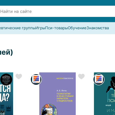
евтические группы
Игры
Пси-товары
Обучение
Знакомства
лей)