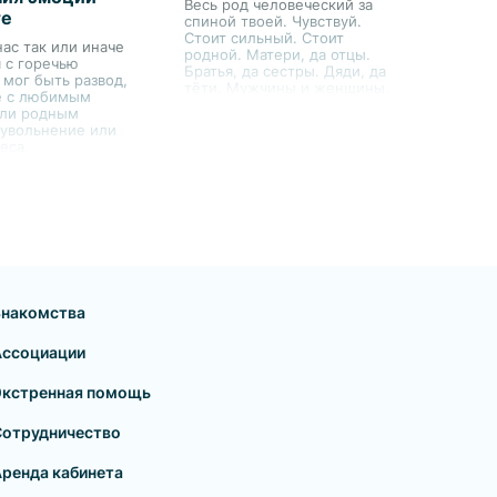
Весь род человеческий за
созависимых сценариев и
те
спиной твоей. Чувствуй.
справляться с кризисом.
Стоит сильный. Стоит
ас так или иначе
родной. Матери, да отцы.
 с горечью
Братья, да сестры. Дяди, да
 мог быть развод,
тёти. Мужчины и женщины.
е с любимым
или родным
 увольнение или
еса.
Знакомства
Ассоциации
Экстренная помощь
Сотрудничество
ренда кабинета