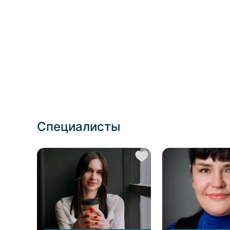
место в жизни. А тем, кто
черты ослабленно
находится рядом со
потерявшей жизн
скорбящим человеком
фигуры отца. Отц
и хочет его поддержать, –
лишенное могуще
подскажет, как это сделать,
величественной а
не травмируя
прежнему значимо
доброжелательными, но
уникальная роль 
бестактными фразами.
которая обретает
время этическую 
крайне важна.
Специалисты