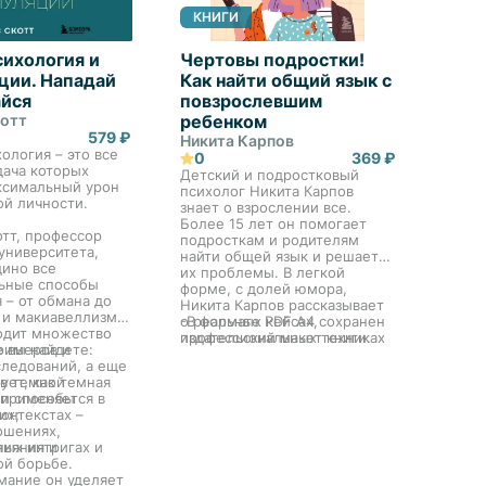
КНИГИ
сихология и
Чертовы подростки!
ции. Нападай
Как найти общий язык с
йся
повзрослевшим
отт
ребенком
579 ₽
Никита Карпов
ология – это все
0
369 ₽
дача которых
Детский и подростковый
ксимальный урон
психолог Никита Карпов
ой личности.
знает о взрослении все.
Более 15 лет он помогает
тт, профессор
подросткам и родителям
университета,
найти общей язык и решает
дино все
их проблемы. В легкой
ьные способы
форме, с долей юмора,
 – от обмана до
Никита Карпов рассказывает
 и макиавеллизма.
о реальных кейсах,
-В формате PDF A4 сохранен
одит множество
профессиональных техниках
издательский макет книги.
римеров и
е вы найдете:
и методиках, которые спасут
следований, а еще
ваши нервы, наладят крепкие
ует, как темная
ов темной
доверительные отношения и
 применяется в
 и способы
помогут воспитать
онтекстах –
их;
самостоятельного человека.
ошениях,
Он раскроет глаза, что на
ных интригах и
лияния и
самом деле пубертат очень
ой борьбе.
интересный период, от
мание он уделяет
которого можно получать