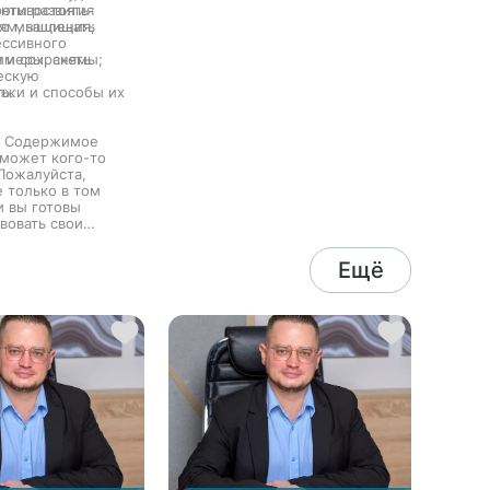
ротивостоять
енты развития
удовольствие и родителям, и
ям, защищать
го мышления;
подросткам.
ессивного
 и сохранять
римеры, схемы;
ескую
ь.
лжи и способы их
! Содержимое
 может кого-то
 Пожалуйста,
 только в том
и вы готовы
вовать свои
ивные навыки.
едназначена для
Ещё
льных людей.