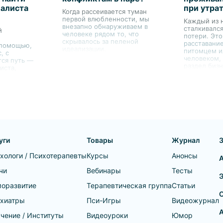
иалиста
при утра
Когда рассеивается туман
первой влюбленности, мы
Каждый из н
внезапно обнаруживаем в
сталкивался
й
человеке рядом то, что
потери. Это
скрывалось за пеленой
расставани
 помощью,
идеализации.
питомцем 
, с
человеком,
тся путь —
раздел бизн
иста,
доверять?
с по
га —
рый
ть
циалиста
ные запросы
уги
Товары
Журнал
хологи / Психотерапевты
Курсы
Анонсы
чи
Вебинары
Тесты
оразвитие
Терапевтическая группа
Статьи
хиатры
Пси-Игры
Видеожурнал
А
чение / Институты
Видеоуроки
Юмор