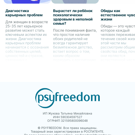
Диагностика
Вырастет ли ребёнок
Обиды как
карьерных проблем
психологически
естественное чув
здоровым в неполной
жизни
Для женщин в возрасте
семье?
25-35 лет карьерное
Обиды — это чувст
развитие может стать
После понимания факта,
которое каждый
ключевым аспектом их
что простое наличие
человек переживае
жизни. Диагностика
обоих родителей не
течение своей жиз
карьерных проблем
всегда гарантирует
этой части мы
начинается с осознания
безмятежное детство,
рассмотрим общие
собственных целей,
встает вопрос о том,
свойства обид, по
ценностей и страхов,
каким образом
они являются
связанных с
подходить к воспитанию
естественной час
профессиональным
ребенка в случае
человеческого опы
ростом.
отсутствия одного из
как они могут влия
родителей. Это является
жизнь женщин.
не только вызовом для
самого ребенка, но и
для родителя,
остающегося с ним
ИП Жукова Татьяна Михайловна
ИНН 590304597527
ОГРНИП 321595800096048
© PSYFREEDOM. Все права защищены.
Товарный знак зарегистрирован в РОСПАТЕНТЕ.