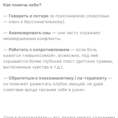
Как помочь себе?
—
Говорить о потере
(в психоанализе слово/язык
— ключ к бессознательному).
—
Анализировать сны
— они часто отражают
незавершенные конфликты.
—
Работать с сопротивлением
— если боль
кажется «невыносимой», возможно, под ней
скрывается более глубокий пласт (детские травмы,
вытесненные чувства и т.д.).
—
Обратиться к психоаналитику / па-терапевту
—
он поможет размотать клубок эмоций, не давя
советами вроде «возьми себя в руки».
Горе в психоанализе
— это диалог между сознанием