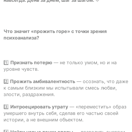
Что значит «прожить горе» с точки зрения
психоанализа?
1️⃣
Признать потерю
— не только умом, но и на
уровне чувств.
2️⃣
Прожить амбивалентность
— осознать, что даже
к самым близким мы испытывали смесь любви,
злости, раздражения.
3️⃣
Интроецировать утрату
— «переместить» образ
умершего внутрь себя, сделав его частью своей
истории, а не внешним объектом.
4️⃣
Найти новые точки опоры
— позволить энергии