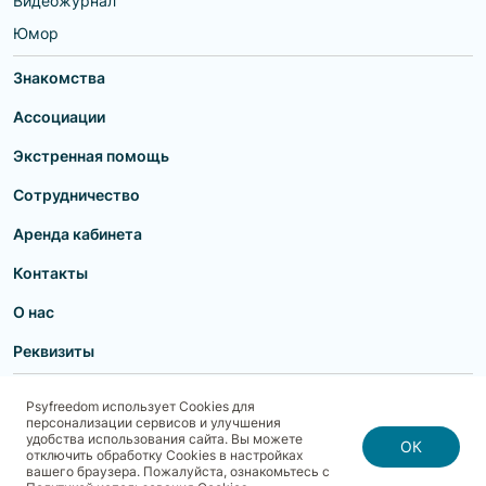
Видеожурнал
Юмор
Знакомства
Ассоциации
Экстренная помощь
Сотрудничество
Аренда кабинета
Контакты
О нас
Реквизиты
Пользовательское соглашение
Политика конфиденциальности
Psyfreedom использует Cookies для
Договор-оферта для партнеров и образовательных учреждений
персонализации сервисов и улучшения
Договор-оферта для специалистов
Блог
Карта сайта
удобства использования сайта. Вы можете
Согласие на обработку, хранение и передачу персональных данных
ОК
отключить обработку Cookies в настройках
Реквизиты
Политика использования cookies
вашего браузера. Пожалуйста, ознакомьтесь с
Договор-оферта с Клиентом
Политика безопасности платежей