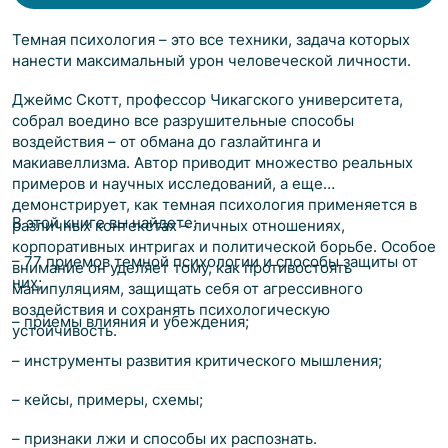
Темная психология – это все техники, задача которых
нанести максимальный урон человеческой личности.
Джеймс Скотт, профессор Чикагского университета,
собрал воедино все разрушительные способы
воздействия – от обмана до газлайтинга и
макиавеллизма. Автор приводит множество реальных
примеров и научных исследований, а еще
демонстрирует, как темная психология применяется в
В этой книге вы найдете:
различных контекстах – личных отношениях,
корпоративных интригах и политической борьбе. Особое
– 77 приемов темной психологии и способы защиты от
внимание он уделяет тому, как противостоять
них;
манипуляциям, защищать себя от агрессивного
воздействия и сохранять психологическую
– приемы влияния и убеждения;
устойчивость.
– инструменты развития критического мышления;
– кейсы, примеры, схемы;
– признаки лжи и способы их распознать.