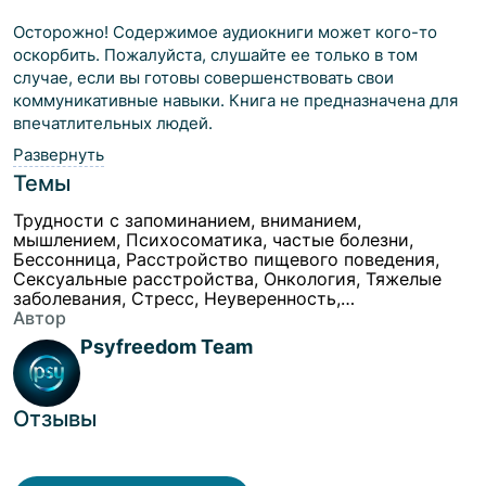
Осторожно! Содержимое аудиокниги может кого-то
оскорбить. Пожалуйста, слушайте ее только в том
случае, если вы готовы совершенствовать свои
коммуникативные навыки. Книга не предназначена для
впечатлительных людей.
Развернуть
Темы
Трудности с запоминанием, вниманием,
мышлением, Психосоматика, частые болезни,
Бессонница, Расстройство пищевого поведения,
Сексуальные расстройства, Онкология, Тяжелые
заболевания, Стресс, Неуверенность,
Стеснительность, Внутренняя опора, Закрытость,
Автор
проблемы с доверием, Повышенная
Psyfreedom Team
восприимчивость к мнению окружающих, Трудно
отстаивать своё мнение, личные границы,
Разобраться в себе, поиск себя, Не люблю себя,
Комплексы, недостоин своей должности или
Отзывы
положения в обществе, Трудность при выборе или
принятии решения, Не могу осознавать свои
желания, Вопросы смыслов, ориентиров, ценностей,