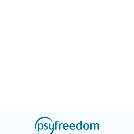
простым и прозра
его написания,
Если у вас есть и
излагаются
по поводу магичес
соответствующие по
природы
времени факты жизни
психологической
самого Фрейда,
работы, они разве
значимых для
Если у вас есть стр
психоанализа фигур и
они исчезнут. Книг
наиболее известных
может помочь реш
пациентов, выделяются
прибегнуть к
основные понятия,
психотерапии – ил
введенные Фрейдом в
понять, что во мно
данной работе, а также
ситуациях человек
прослеживается судьба
способен справить
этих понятий в
сам.
хронологической
перспективе и в трудах
постфрейдистов.
Отдельное место в
книге уделено
изложению принципов
активного изучения
творчества Фрейда.