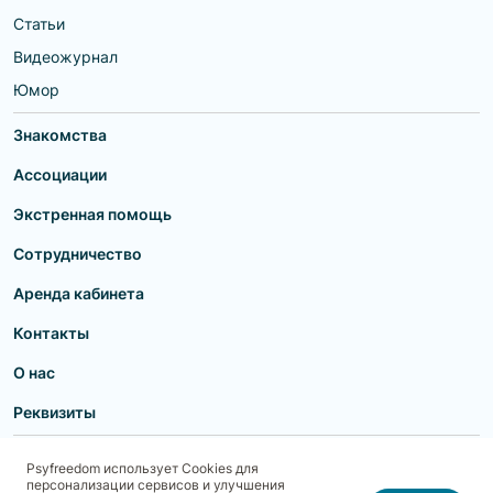
Статьи
Видеожурнал
Юмор
Знакомства
Ассоциации
Экстренная помощь
Сотрудничество
Аренда кабинета
Контакты
О нас
Реквизиты
Пользовательское соглашение
Политика конфиденциальности
Psyfreedom использует Cookies для
Договор-оферта для партнеров и образовательных учреждений
персонализации сервисов и улучшения
Договор-оферта для специалистов
Блог
Карта сайта