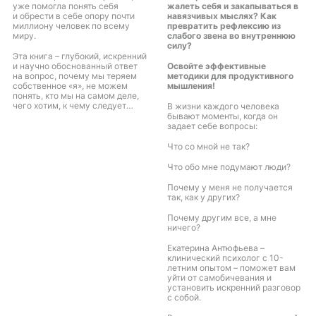
уже помогла понять себя
жалеть себя и закапываться в
и обрести в себе опору почти
навязчивых мыслях? Как
миллиону человек по всему
превратить рефлексию из
миру.
слабого звена во внутреннюю
силу?
Эта книга – глубокий, искренний
и научно обоснованный ответ
Освойте эффективные
на вопрос, почему мы теряем
методики для продуктивного
собственное «я», не можем
мышления!
понять, кто мы на самом деле,
чего хотим, к чему следует
В жизни каждого человека
стремиться. Но самое главное,
бывают моменты, когда он
это ответ на вопрос,
задает себе вопросы:
как обрести себя заново и жить
счастливо в гармонии со своим
Что со мной не так?
внутренним миром.
Что обо мне подумают люди?
Почему у меня не получается
так, как у других?
Почему другим все, а мне
ничего?
Екатерина Антюфьева –
клинический психолог с 10-
летним опытом – поможет вам
уйти от самобичевания и
установить искренний разговор
с собой.