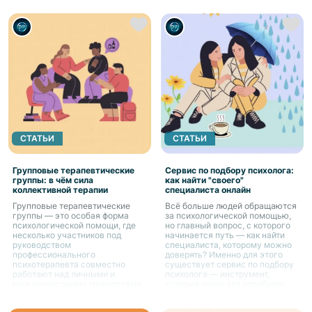
СТАТЬИ
СТАТЬИ
Групповые терапевтические
Сервис по подбору психолога:
группы: в чём сила
как найти "своего"
коллективной терапии
специалиста онлайн
Групповые терапевтические
Всё больше людей обращаются
группы — это особая форма
за психологической помощью,
психологической помощи, где
но главный вопрос, с которого
несколько участников под
начинается путь — как найти
руководством
специалиста, которому можно
профессионального
доверять? Именно для этого
психотерапевта совместно
существует сервис по подбору
работают над личными и
психолога — инструмент,
межличностными трудностями.
который помогает подобрать
подходящего специалиста под
индивидуальные запросы