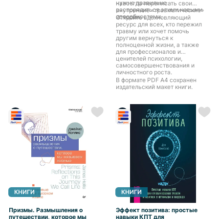
к идентичности и целостности и,
нужно правильно
навсегда переписать свои
Вячеславовна Номер в Максе
как следствие к полноценной
распорядиться этими новыми
внутренние «травматические»
тоже +79651683794
гармоничной жизни и успешной
способностями.
истории.
Откройте вдохновляющий
творческой самореализации.
ресурс для всех, кто пережил
Многолетняя практика и опыт
травму или хочет помочь
трансперсональных психологов
другим вернуться к
и психотерапевтов дают
полноценной жизни, а также
основание утверждать: всё, что
для профессионалов и
нужно для счастья – уже есть в
ценителей психологии,
потаённых «кладовых души».
самосовершенствования и
Открытие этих кладовых –
личностного роста.
основная задача
В формате PDF A4 сохранен
трансперсональной
издательский макет книги.
психотерапии.
КНИГИ
КНИГИ
Призмы. Размышления о
Эффект позитива: простые
путешествии, которое мы
навыки КПТ для