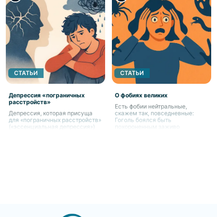
СТАТЬИ
СТАТЬИ
Депрессия «пограничных
О фобиях великих
расстройств»
Есть фобии нейтральные,
Депрессия, которая присуща
скажем так, повседневные:
для «пограничных расстройств»
Гоголь боялся быть
(«эссенциальная депрессия»)
похороненным заживо