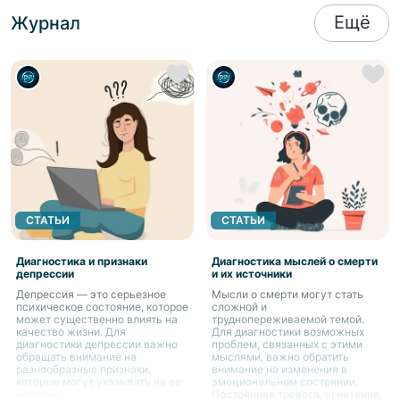
Ещё
Журнал
СТАТЬИ
СТАТЬИ
Диагностика и признаки
Диагностика мыслей о смерти
депрессии
и их источники
Депрессия — это серьезное
Мысли о смерти могут стать
психическое состояние, которое
сложной и
может существенно влиять на
труднопереживаемой темой.
качество жизни. Для
Для диагностики возможных
диагностики депрессии важно
проблем, связанных с этими
обращать внимание на
мыслями, важно обратить
разнообразные признаки,
внимание на изменения в
которые могут указывать на ее
эмоциональном состоянии.
наличие.
Постоянная тревога, угнетение,