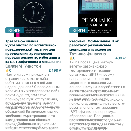
всегда присутствовали радость,
гармония и безмятежность.
КНИГИ
КНИГИ
Тревога ожидания.
Резонанс. Осмысление. Как
Руководство по когнитивно-
работают резонансные
поведенческой терапии для
медицина и психология
преодоления хронической
Татьяна Финагина
нерешительности, избегания и
0
409 ₽
катастрофического мышления
Книга посвящена методу
Салли М. Уинстон
вегето-резонансного
0
2 199 ₽
тестирования и терапии
Часто ли вам приходится
организма (ВРТ) – новому
страшиться какого-либо
направлению развития
события за много дней или
медицины и психологии,
недель до него? С переменным
основанному на воздействии на
успехом вы уговариваете себя
организм электромагнитных
Книга проиллюстрирована
пойти куда-то, при этом
полей и переменного тока
клиническими примерами из 18-
планируете пути отступления,
низкой интенсивности.
летней практики медицинского
объяснения провала, доводя
Тр-адиционные попытки
психолога, специалиста вегето-
себя тревогой до болезненного
«справиться с тревогой» часто
резонансного тестирования
состояния? Речь может идти о
обозначают стремление
(ВРТ), физика по первому
светском мероприятии,
«избавиться от тревоги», что
образованию. Бесценные
выступлении или визите к
парадоксальным образом
практические советы,
Это уникальное исследование
врачу. Либо даже о
приводит лишь к ее усилению.
интересные факты,
научно подтверждает гипотезу
собственной свадьбе, встрече
Авторы утверждают, что более
неожиданные выводы,
о том, что позитивное