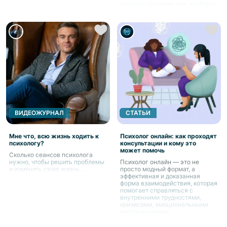
чувство отчаяния или, наоборот,
эмоциональная плоскость
могут быть признаками ди
ВИДЕОЖУРНАЛ
СТАТЬИ
Мне что, всю жизнь ходить к
Психолог онлайн: как проходят
психологу?
консультации и кому это
может помочь
Сколько сеансов психолога
нужно, чтобы решить проблемы
Психолог онлайн — это не
и изменить свою жизнь …
просто модный формат, а
эффективная и доказанная
форма взаимодействия, которая
помогает справляться с
внутренними трудностями,
кризисами, эмоциональными
переживаниями.