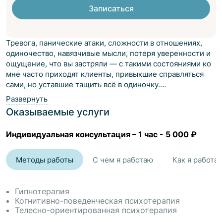
Записаться
Тревога, панические атаки, сложности в отношениях,
одиночество, навязчивые мысли, потеря уверенности и
ощущение, что вы застряли — с такими состояниями ко
мне часто приходят клиенты, привыкшие справляться
сами, но уставшие тащить всё в одиночку.
Развернуть
Я не работаю по универсальным схемам. Каждая сессия
Оказываемые услуги
выстраивается индивидуально — под ваш запрос, темп и
задачи.
Индивидуальная консультация
–
1 час
-
5 000 ₽
В основе моей работы — современные доказательные
подходы. Когнитивно-поведенческая терапия помогает
быстро навести ясность, изменить тревожные мысли и
Методы работы
С чем я работаю
Как я работа
поведенческие паттерны. Телесно-ориентированные
техники снимают напряжение и возвращают ощущение
устойчивости. Эриксоновский гипноз — мягкий и
Гипнотерапия
безопасный метод глубокой работы с подсознанием,
Когнитивно-поведенческая психотерапия
который позволяет запустить изменения там, где
Телесно-ориентированная психотерапия
рациональные разговоры уже не дают результата.