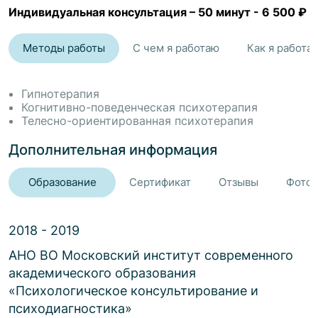
Индивидуальная консультация
–
50 минут
-
6 500 ₽
У меня профильное психологическое образование,
более 8 лет практики, опыт преподавания и создания
Методы работы
С чем я работаю
Как я работа
обучающих программ. Моя цель — не просто
поддержать, а дать вам ощущение контроля,
спокойствия и ощутимый результат уже в начале
Гипнотерапия
работы.
Когнитивно-поведенческая психотерапия
Телесно-ориентированная психотерапия
Дополнительная информация
Образование
Сертификат
Отзывы
Фото 
2018 - 2019
АНО ВО Московский институт современного
академического образования
«
Психологическое консультирование и
психодиагностика
»