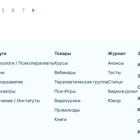
воздействия – от обмана до
газлайтинга и макиаве...
5
6
7
уги
Товары
Журнал
хологи / Психотерапевты
Курсы
Анонсы
чи
Вебинары
Тесты
оразвитие
Терапевтическая группа
Статьи
хиатры
Пси-Игры
Видеожурнал
А
чение / Институты
Видеоуроки
Юмор
Промокоды
Книги
О