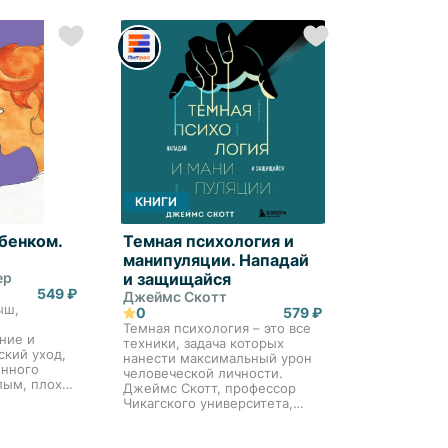
лет назад И
мора,
произошло?" – "Я думал, что
практическо
ссказывает
она та самая, но с тех пор,
, профес...
как мы съехались,...
КНИГИ
бенком.
Темная психология и
манипуляции. Нападай
ер
и защищайся
549 ₽
Джеймс Скотт
ыш,
0
579 ₽
Темная психология – это все
ние и
техники, задача которых
кий уход,
нанести максимальный урон
енного
человеческой личности.
лым, плохо
Джеймс Скотт, профессор
лько
Чикагского университета,
физически:
собрал воедино все
ет, теряет
разрушительные способы