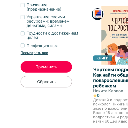
Призвание
(предназначение)
Управление своими
ресурсами: временем,
деньгами, силами
Трудности с достижением
целей
Перфекционизм
Посмотреть все
КНИГИ
Применить
Чертовы подр
Как найти общ
повзрослевши
Сбросить
ребенком
Никита Карпов
0
Детский и подрос
психолог Никита 
знает о взрослени
Более 15 лет он п
подросткам и род
найти общей язык
их проблемы. В л