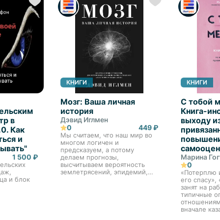
КНИГИ
КНИГИ
Мозг: Ваша личная
С тобой м
ельским
история
Книга-ин
тр в
Дэвид Иглмен
выходу и
0
449 ₽
.0. Как
привязан
Мы считаем, что наш мир во
ться и
повышен
многом логичен и
тывать"
самооцен
предсказуем, а потому
1 500 ₽
Марина Гог
делаем прогнозы,
ельских
высчитываем вероятность
0
даж,
землетрясений, эпидемий,
«Потерплю и
ца и блок
экономических кризисов,
его спасу»,
пытаемся угадать результаты
занят на ра
торгов на бирже и
типичные о
спортивных матчей. В этом
отношениям
безбрежном о...
вначале каз
быстро пре