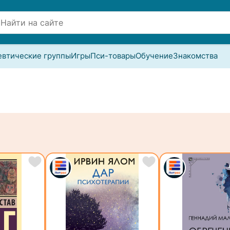
евтические группы
Игры
Пси-товары
Обучение
Знакомства