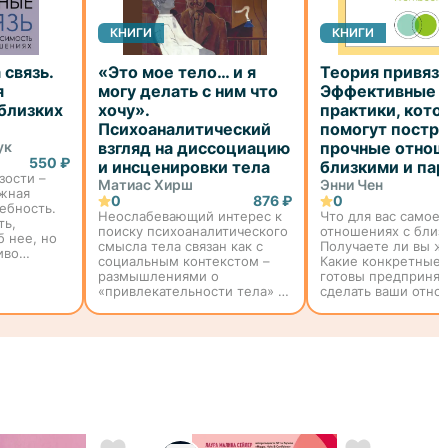
КНИГИ
КНИГИ
связь.
«Это мое тело… и я
Теория привяза
я
могу делать с ним что
Эффективные
 близких
хочу».
практики, кото
Психоаналитический
помогут постр
ук
взгляд на диссоциацию
прочные отнош
550 ₽
и инсценировки тела
близкими и па
зости –
Матиас Хирш
Энни Чен
ажная
0
876 ₽
0
ебность.
Неослабевающий интерес к
Что для вас самое 
ть,
поиску психоаналитического
отношениях с близ
б нее, но
смысла тела связан как с
Получаете ли вы 
иво
социальным контекстом –
Какие конкретные 
размышлениями о
готовы предпринят
ели пишут
«привлекательности тела» и
сделать ваши отно
ты
использовании
более счастливыми
режиссеры
«косметической хирургии»,
гармоничными? Эт
так и с различными
основные вопросы,
патологическими
которые стремится
проявлениями, наприме...
теор...