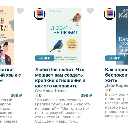
эмоциональ
этой книге 
психолог с 1
КНИГИ
КНИГИ
остки!
Любит/не любит. Что
Как пере
ий язык с
мешает вам создать
беспокоит
м
крепкие отношения и
жить
как это исправить
Дейл Карне
0
Стефани Шталь
В этом бест
369 ₽
0
399 ₽
пересмотре
тковый
Что мешает вам создать
наследника
Карпов
крепкие отношения и как это
нового изда
и все.
исправить? – "Мы только по-
проверенны
омогает
настоящему сблизились,
методы и с
ителям
стали строить планы на
Карнеги, к
 и решает
будущее – и вдруг он
его имя нес
егкой
перестал звонить! Что