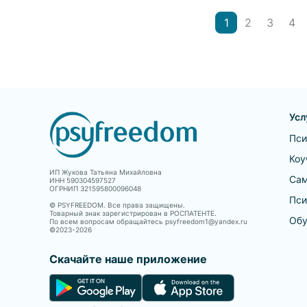
«Проблемны...
1
2
3
4
Усл
Пси
Коу
ИП Жукова Татьяна Михайловна
Сам
ИНН 590304597527
ОГРНИП 321595800096048
Пси
© PSYFREEDOM. Все права защищены.
Товарный знак зарегистрирован в РОСПАТЕНТЕ.
Обу
По всем вопросам обращайтесь psyfreedom1@yandex.ru
©2023-
2026
Скачайте наше приложение