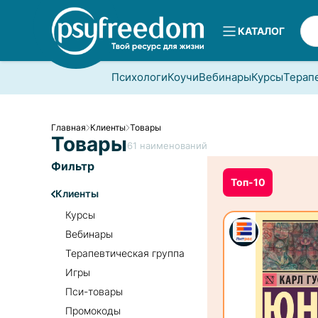
КАТАЛОГ
Психологи
Коучи
Вебинары
Курсы
Терап
Главная
Клиенты
Товары
Товары
61
наименований
Фильтр
Топ-10
Клиенты
Курсы
Вебинары
Терапевтическая группа
Игры
Пси-товары
Промокоды