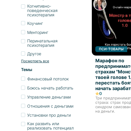
Когнитивно-
поведенческая
психотерапия
Коучинг
Менторинг
Перинатальная
психотерапия
ПСИ-ТОВАРЫ
Другое
Марафон по
Посмотреть все
предпринимат
Темы
страхам "Монс
твоей голове 1
Финансовый потолок
перестать боя
Боюсь начать работать
начать зараба
0
Управление деньгами
Три предпринимат
страха: страх про
Отношения с деньгами
синдром самозван
на деньги.
Установки про деньги
Как развить или
реализовать потенциал