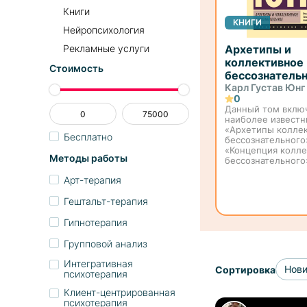
Книги
КНИГИ
Нейропсихология
Рекламные услуги
Архетипы и
коллективное
Стоимость
бессознатель
Карл Густав Юнг
0
Данный том включ
наиболее известн
«Архетипы колле
Бесплатно
бессознательного
«Концепция колле
Методы работы
бессознательного
«Психологические
Арт-терапия
архетипа матери».
работах автор раз
Гештальт-терапия
основные положе
аналит...
Гипнотерапия
Групповой анализ
Интегративная
Нов
Сортировка
психотерапия
Клиент-центрированная
психотерапия