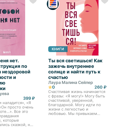
КНИГИ
еня нет.
Ты вся светишься! Как
струкция по
зажечь внутреннее
з нездоровой
солнце и найти путь к
ности и
счастью
ию
Лаура Малина Сейлер
0
260 ₽
ки
Счастливая жизнь начинается
уева
с фразы: «Я могу!» Могу быть
399 ₽
счастливой, уверенной,
 наладится», «Я
благодарной. Могу идти по
 «Он просто очень
жизни с легкостью и
боте…». Все это
любовью. Мы привыкаем
правдания
перекладывать
, которые
ответственность за свое
ались сказкой, но
счастье на внешние
вратились в