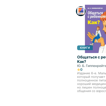
форме, с долей ю
Никита Карпов ра
о реальных кейсах
КНИГИ
Общаться с ре
Как?
Ю. Б. Гиппенрейт
0
Издание 6-е. Мал
который получает
полноценное пита
хороший медицинс
но лишен полноц
общения со взрос
развивается не то
психически, но и 
он не растет, худе
интерес к жизни.