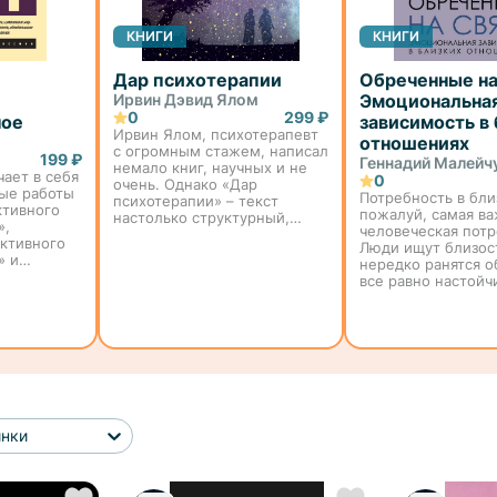
КНИГИ
КНИГИ
Дар психотерапии
Обреченные на 
Ирвин Дэвид Ялом
Эмоциональна
0
299 ₽
ное
зависимость в
Ирвин Ялом, психотерапевт
отношениях
с огромным стажем, написал
199 ₽
Геннадий Малейч
немало книг, научных и не
ает в себя
0
очень. Однако «Дар
ые работы
Потребность в бли
психотерапии» – текст
ктивного
пожалуй, самая в
настолько структурный,
»,
человеческая потр
интересный и полезный, что
ктивного
Люди ищут близос
его можно назвать одной из
» и
нередко ранятся о
лучших работ этого автора.
 аспекты
все равно настойч
Прежде всего кни...
 В этих
продолжают к ней
вивает
стремиться. Писат
ния
о ней романы, поэ
сочиняют стихи, 
снимают ф...
инки