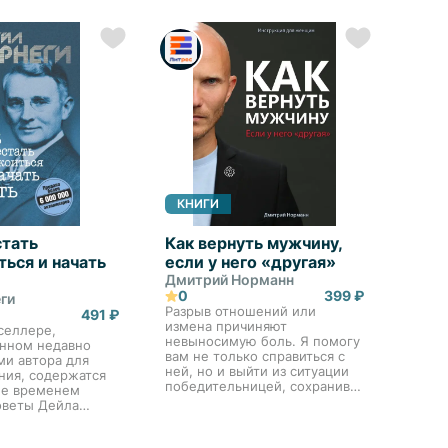
обстоятельства или
ные качели. В
окружающих и заб...
Марина Гогуева,
5-л...
КНИГИ
стать
Как вернуть мужчину,
ься и начать
если у него «другая»
Дмитрий Норманн
0
399 ₽
ги
Разрыв отношений или
491 ₽
измена причиняют
селлере,
невыносимую боль. Я помогу
нном недавно
вам не только справиться с
ми автора для
ней, но и выйти из ситуации
ния, содержатся
победительницей, сохранив
е временем
достоинство. В этой книге вы
оветы Дейла
найдёте ответы на самые
оторые прославили
важные вопросы, которые
колько десятков
возникают у женщи...