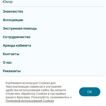
Юмор
Знакомства
Ассоциации
Экстренная помощь
Сотрудничество
Аренда кабинета
Контакты
О нас
Реквизиты
Пользовательское соглашение
Политика конфиденциальности
Psyfreedom использует Cookies для
Договор-оферта для партнеров и образовательных учреждений
персонализации сервисов и улучшения
Договор-оферта для специалистов
Блог
Карта сайта
удобства использования сайта. Вы можете
Согласие на обработку, хранение и передачу персональных данных
ОК
отключить обработку Cookies в настройках
Реквизиты
Политика использования cookies
вашего браузера. Пожалуйста, ознакомьтесь с
Договор-оферта с Клиентом
Политика безопасности платежей
Политикой использования Cookies