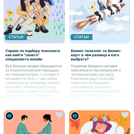
СТАТЬИ
СТАТЬИ
Сервис по подбору психолога:
Бизнес-психолог vs бизнес-
как найти "своего"
коуч: в чём разница и кого
специалиста онлайн
выбрать?
Всё больше людей обращаются
Развитие бизнеса сегодня
за психологической помощью,
невозможно без внимания к
но главный вопрос, с которого
человеческому ресурсу.
начинается путь — как найти
Компании ищут способы
специалиста, которому можно
повысить мотивацию
доверять? Именно для этого
сотрудников, улучшить
существует сервис по подбору
командные взаимодействия,
психолога — инструмент,
сократить выгорание и
который помогает подобрать
повысить личную
подходящего специалиста под
эффективность руководителей.
индивидуальные запросы