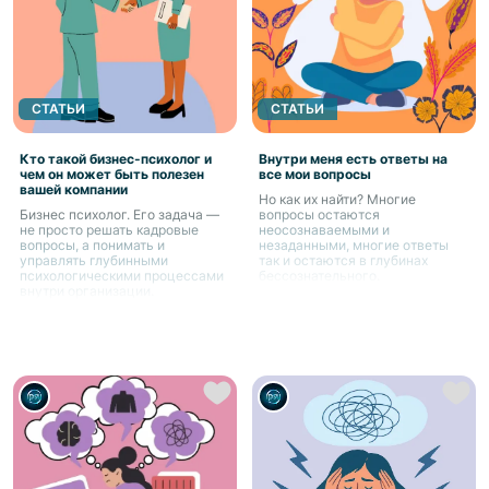
СТАТЬИ
СТАТЬИ
Кто такой бизнес-психолог и
Внутри меня есть ответы на
чем он может быть полезен
все мои вопросы
вашей компании
Но как их найти? Многие
Бизнес психолог. Его задача —
вопросы остаются
не просто решать кадровые
неосознаваемыми и
вопросы, а понимать и
незаданными, многие ответы
управлять глубинными
так и остаются в глубинах
психологическими процессами
бессознательного.
внутри организации.