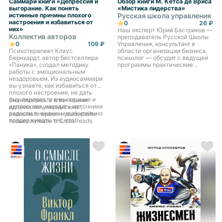
Саммари книги «Депрессия и
Обзор книги М. Кетса де Вриса
выгорание. Как понять
«Мистика лидерства»
истинные причины плохого
Русская школа управления
настроения и избавиться от
0
26 ₽
них»
Наш эксперт Юрий Бастриков —
Коллектив авторов
преподаватель Русской Школы
0
109 ₽
Управления, консультант в
Психотерапевт Клаус
области организации бизнеса,
Бернхардт, автор бестселлера
психолог — обсудит с ведущей
«Паника», создал методику
программы практические
работы с эмоциональным
упражнения для лидеров,
нездоровьем. Из аудиосаммари
которые подробно описывает
вы узнаете, как избавиться от
Манферд Кетс де Врис в своей
плохого настроения, не дать
книге.
ему перерасти в выгорание и
Знакомьтесь с ключевыми
депрессию, находить источники
«Основной задачей изучения
идеями популярных книг,
радости в жизни и уважительно
лидерства, по мнению автора,
экономьте время и выбирайте
поддерживать тех, кто
является возвращение
только лучшее с CrossReads.
столкнулся с аффективными
человека в организацию.
расстройствами. Послушайте
Лидерство — это попытка
главные рекомендации
смотреть на людей в
специалиста, который сам
организации не как на
прошел через ад депрессии.
инструменты, а как на живой
персонаж со своим характером,
целями и эмоциями».
Манферд Кетс де Врис, один из
ведущих экспертов Европы в
области менеджмента,
всесторонне рассматривает
феномен лидерства и
показывает пути, которые могут