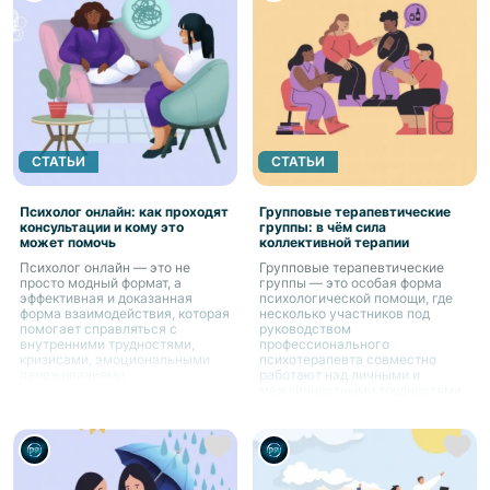
СТАТЬИ
СТАТЬИ
Психолог онлайн: как проходят
Групповые терапевтические
консультации и кому это
группы: в чём сила
может помочь
коллективной терапии
Психолог онлайн — это не
Групповые терапевтические
просто модный формат, а
группы — это особая форма
эффективная и доказанная
психологической помощи, где
форма взаимодействия, которая
несколько участников под
помогает справляться с
руководством
внутренними трудностями,
профессионального
кризисами, эмоциональными
психотерапевта совместно
переживаниями.
работают над личными и
межличностными трудностями.