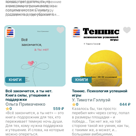
исследованию и распутыванию
предлагает взглянуть на
жизнь, преодолеть внутренние
этих Сценарных процессов в
экзистенциальные вопросы
и внешние ограничения, но и
безопасном групповом
современности. Почему
попытка отстоять культуру
пространстве. Ведь лучший
поддержка разнообразия в
достоинства, где уважается
способ познать себя - сделать
социуме так важна для его
свобода выбора и признается
это в контакте с другими.
устойчивого развития? Как
ценность своеобразия каждого
перейти от конфликтов к
человека. Эта книга для тех, кто
сотрудничеству? Почему часто
готов менять себя и мир вокруг
страх потери смысла жизни
через понимание и принятие
может быть сильнее страха
неповторимости каждого
смерти? Как раскрыть свой
человека. Автор верит, что
потенциал – и как помочь
человечество рано или поздно
раскрыть его другим?
перейдет от культуры
обезличивания и унификации к
культуре достоинства,
смысловыми опорами которой
являются ценность жизни
каждого и право личности на
независимый выбор своей
КНИГИ
КНИГИ
судьбы.
Всё закончится, а ты нет.
Теннис. Психология успешной
Книга силы, утешения и
игры
поддержки
У. Тимоти Гэллуэй
Ольга Примаченко
0
644 ₽
0
559 ₽
Казалось бы, так просто:
«Всё закончится, а ты нет» ─ это
перебил мяч через сетку, попал
книга-подорожник для тех, кто
в размеры площадки – и
переживает темную ночь души.
победа… Так нет же, на той
Для тех, кому нужна поддержка
стороне такой же умник, как ты,
и утешение. И слова, на которые
с такими же, а может, и
можно опереться.
большими амбициями,