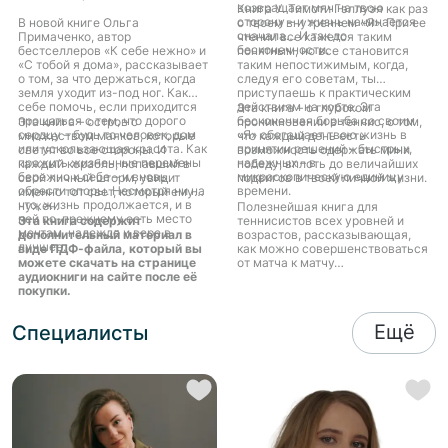
возвращает мяч на твою
Книга У. Тимоти Гэллуэя как раз
сторону – и жизнь начинается
В новой книге Ольга
о твоем внутреннем «Я». При ее
сначала… И так до
Примаченко, автор
чтении все кажется таким
бесконечности.
бестселлеров «К себе нежно» и
понятным, но все становится
«С тобой я дома», рассказывает
таким непостижимым, когда,
о том, за что держаться, когда
следуя его советам, ты
земля уходит из-под ног. Как
приступаешь к практическим
себе помочь, если приходится
действиям на корте. Эта
Эта книга – о глубоком
прощаться с тем, что дорого
бесконечная борьба со своим
Эта книга – остров с
проникновении в теннис, о том,
сердцу – будь то человек, дом
«Я» обогащает твою жизнь в
множеством маяков, которые
что каждый день есть
или ускользающая красота. Как
принятии решений – быстрых,
светят во все стороны. И
возможность одержать мини
прожить жизненные перемены
надежных – в
каждый корабль, попавший в
победу, вплоть до величайших
бережно к себе – и вновь
микроскопическую единицу
свой личный шторм, увидит
подвигов в твоей личной жизни.
обрести опоры. Несмотря ни на
времени.
именно тот свет, который ему
что, жизнь продолжается, и в
нужен.
Полезнейшая книга для
ней по-прежнему есть место
Эта книга содержит
теннисистов всех уровней и
мечтам, надежде и вере в
дополнительный материал в
возрастов, рассказывающая,
лучшее.
виде ПДФ-файла, который вы
как можно совершенствоваться
можете скачать на странице
от матча к матчу…
аудиокниги на сайте после её
покупки.
Ещё
Специалисты