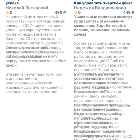
симптомы и предотвратить
успеха
Как управлять энергией денег
появление серьезных проблем.
Николай Латанский
Надежда Владиславова
0
490 ₽
0
449 ₽
Слушайте проект Русской
Начав свой путь как первый
Уникальные практики помогут
Школы Управления «Книжная
русскоязычный мотивационный
проработать ограничения
полка», чтобы не утонуть в море
спикер в 2007 году и построив
мышления. Зарабатывайте
бизнес-литературы!
успешную карьеру тренера и
больше, занимаясь любимым
коуча успеха с клиентами в
делом
более чем 70 странах на шести
континентах, автор выделил 50
Хотите выстроить свою жизнь
уникальных секретов для
Секреты успеха подобны коду
так, чтобы зарабатывание денег
достижения гениального
сейфа. Только когда мы знаем и
было связано не с тяжкой
успеха и объединил их в эту
соблюдаем каждый из них,
работой, а с творчеством и
книгу.
перед нами открываются любые
самореализацией? Забыть
двери.
фразу: «Я не могу себе этого
позволить»? Перестать
чувствовать себя жертвой
Эта книга научит вас тому, как
В этой книге вы найдете
обстоятельств и научиться
жить счастливой,
уникальные практики
принимать самостоятельные
реализованной и богатой
авторского курса психолога-
решения, ведущие к обретению
жизнью и достичь тех целей, о
практика Надежды
благосостояния?
которых вы мечтали всегда!
Владиславовой «Энергия
денег». Здесь не будет
составления финансовых
планов и сложных схем
Почти 30-летний опыт работы
распределения вашего
автора и тысячи учеников,
бюджета, вас ждет работа с
изменивших свою жизнь, –
собственными
лучшее подтверждение
ограничивающими
эффективности методик,
убеждениями, изучение
которые Надежда
природы денег и изменение
Владиславова применяет в
всей структуры вашего
своей практике.
ООО «Издательство АСТ», 2022
мышления – именно это