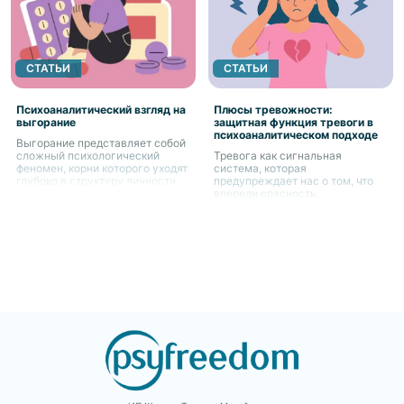
СТАТЬИ
СТАТЬИ
Психоаналитический взгляд на
Плюсы тревожности:
выгорание
защитная функция тревоги в
психоаналитическом подходе
Выгорание представляет собой
сложный психологический
Тревога как сигнальная
феномен, корни которого уходят
система, которая
глубоко в структуру личности.
предупреждает нас о том, что
впереди опасность.