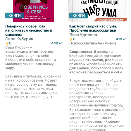
КНИГИ
КНИГИ
Повернись к себе. Как
Как мозг сводит нас с ума.
наполниться нежностью и
Проблемы психосоматики
смыслом
Лиза Удилова
Сара Кубурик
0
419 ₽
0
449 ₽
Психосоматика без мифов!
Сара Кубурик –
экзистенциальный терапевт,
Современны-й взгляд на
уже помогла понять себя
влияние эмоций на организм:
и обрести в себе опору почти
научные открытия, реальные
миллиону человек по всему
примеры и полезные инсайты
миру.
для врачей, психологов и всех,
кто хочет разобраться в себе.
Эта книга – глубокий, искренний
и научно обоснованный ответ
Задумывались когда-нибудь о
на вопрос, почему мы теряем
связи психики и тела? Книга
собственное «я», не можем
предлагает глубокий анализ
понять, кто мы на самом деле,
психосоматических
чего хотим, к чему следует
расстройств, исследуя их
стремиться. Но самое главное,
историческую основу и
это ответ на вопрос,
современные научные подходы.
как обрести себя заново и жить
Вы познакомитесь с эволюцией
счастливо в гармонии со своим
взглядов на психосоматику,
внутренним миром.
уделяя особое внимание
научным попыткам объяснить
влияние психики на физическое
состояние; с теорией