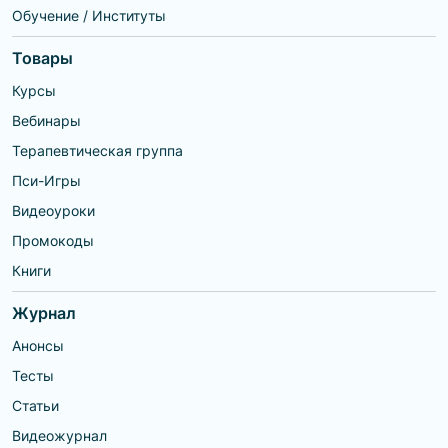
курсов развития для детей и взрослых
раскрыть.
ассоциации
Обучение / Институты
Прохожу обучение в МИП "Клиническая
аналитической
психология"
психологии и
медицинской
Товары
психоаналитической
психотерапии в
Российском
Курсы
университете дружбы
народов.
Вебинары
Терапевтическая группа
Пси-Игры
Видеоуроки
Промокоды
Книги
Журнал
Анонсы
Тесты
Статьи
Видеожурнал