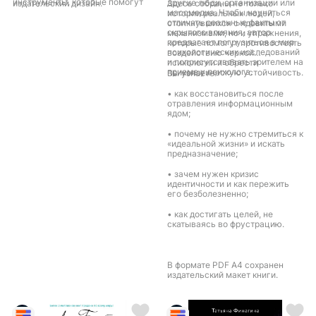
инструменты, которые помогут
другие люди, организации или
издательский дизайн.
Здесь собраны не только
вам создать внутреннее
массмедиа. Чтобы научиться
истории реальных людей,
чувство устойчивости, откроете
отличать реальные факты от
столкнувшихся с ядовитыми
для себя способы установления
скрытого влияния, автор
механизмами, но и упражнения,
границ; выйдите за пределы
предлагает погрузиться в мир
которые помогут противостоять
сильных чувств, таких как стыд,
психологических исследований
воздействию черной
страх и вина; научитесь
и поприсутствовать зрителем на
психологии и обрести
эффективно справляться с
приеме у психолога.
психологическую устойчивость.
Вы узнаете:
триггерами.
• как восстановиться после
отравления информационным
ядом;
• почему не нужно стремиться к
«идеальной жизни» и искать
предназначение;
• зачем нужен кризис
идентичности и как пережить
его безболезненно;
• как достигать целей, не
скатываясь во фрустрацию.
В формате PDF A4 сохранен
издательский макет книги.