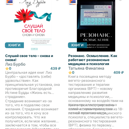
КНИГИ
КНИГИ
Слушай свое тело – снова и
Резонанс. Осмысление. Как
снова!
работают резонансные
Лиз Бурбо
медицина и психология
Татьяна Финагина
0
439 ₽
Центральная идея книг Лиз
0
409 ₽
Бурбо – «доставлять (себе)
Книга посвящена методу
удовольствие». Как
вегето-резонансного
принципиальная установка, она
тестирования и терапии
противоречит Благородной
организма (ВРТ) – новому
Истине Будды «Жизнь есть
направлению развития
страдание».
медицины и психологии,
основанному на воздействии на
Страдание возникает из-за
организм электромагнитных
того, что я подавляю свои
Книга проиллюстрирована
полей и переменного тока
желания. Страдание возникает
клиническими примерами из 18-
низкой интенсивности.
из-за того, что я хочу все
летней практики медицинского
контролировать. Что же
психолога, специалиста вегето-
получится, если мое желание
резонансного тестирования
заключается в том, чтобы все
(ВРТ), физика по первому