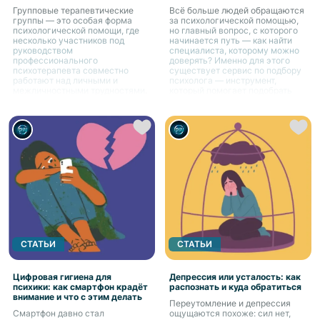
Групповые терапевтические
Всё больше людей обращаются
группы — это особая форма
за психологической помощью,
психологической помощи, где
но главный вопрос, с которого
несколько участников под
начинается путь — как найти
руководством
специалиста, которому можно
профессионального
доверять? Именно для этого
психотерапевта совместно
существует сервис по подбору
работают над личными и
психолога — инструмент,
межличностными трудностями.
который помогает подобрать
подходящего специалиста под
индивидуальные запросы
СТАТЬИ
СТАТЬИ
Цифровая гигиена для
Депрессия или усталость: как
психики: как смартфон крадёт
распознать и куда обратиться
внимание и что с этим делать
Переутомление и депрессия
Смартфон давно стал
ощущаются похоже: сил нет,