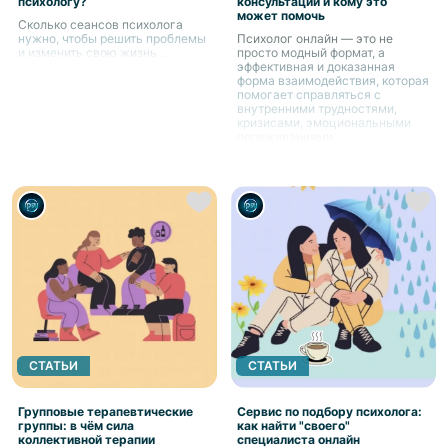
психологу?
консультации и кому это
может помочь
Сколько сеансов психолога
нужно, чтобы решить проблемы
Психолог онлайн — это не
и изменить свою жизнь …
просто модный формат, а
эффективная и доказанная
форма взаимодействия, которая
помогает справляться с
внутренними трудностями,
кризисами, эмоциональными
переживаниями.
СТАТЬИ
СТАТЬИ
Групповые терапевтические
Сервис по подбору психолога:
группы: в чём сила
как найти "своего"
коллективной терапии
специалиста онлайн