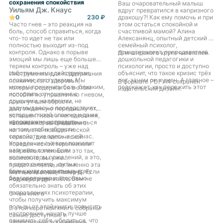
сохранения спокойствия
Ваш очаровательный малыш
Уильям Дж. Кнаус
вдруг превратился в капризного
0
230 ₽
дракошу?! Как ему помочь и при
Часто гнев – это реакция на
этом остаться спокойной и
боль, способ справиться, когда
счастливой мамой? Алина
что-то идет не так или
Алексанянц, опытный детский и
полностью выходит из-под
семейный психолог,
контроля. Однако в порыве
психотерапевт, преподаватель
Для широкого круга читателей.
эмоций мы лишь еще больше
дошкольной педагогики и
теряем контроль – уже над
психологии, просто и доступно
собственными действиями,
объяснит, что такое кризис трёх
Инструменты для поддержания
словами, поступками. Мы
лет, зачем он нужен. А главное –
психического здоровья,
В формате PDF A4 сохранён
можем причинить боль близким,
подскажет, как пережить этот
которые содержатся в этом
издательский дизайн.
испортить отношения с
период с пользой для вас и
пособии по управлению гневом,
друзьями, коллегами, не
ребёнка. Вы узнаете
помогут вам обрести
задумываясь о последствиях,
эффективный алгоритм
долгожданную передышку от
которые порой сложно и даже
профилактики детских истерик и
вспышек гнева и негодования,
невозможно исправить…
капризов, освоите современные
вы сможете сосредоточиться
«Возможно, вы слышали о
психологические техники и
на том, чтобы обрести
когнитивно-поведенческой
приёмы, а также научитесь
спокойствие здесь и сейчас.
терапии, диалектической
сочинять терапевтические
Управление гневом позволит
поведенческой терапии или
сказки, которые подружат
вам жить с меньшим
нейробиологии. Если это так,
вашего ребёнка с его
количеством сожалений, а это,
возможно, вы уже
эмоциями.
в свою очередь, путь к
представляете, как именно эта
большему эмоциональному
книга может вам помочь. Если
Мэттью Маккей, Питер Д.
благополучию и здоровью.
нет, не переживайте. Вам не
Роджерс и др.
обязательно знать об этих
направлениях психотерапии,
О чем книга
чтобы получить максимум
пользы от этой книги: повысить
В этой короткой книге собраны
настроение, начать лучше
самые доступные и
понимать себя, убедиться, что
эффективные упражнения,