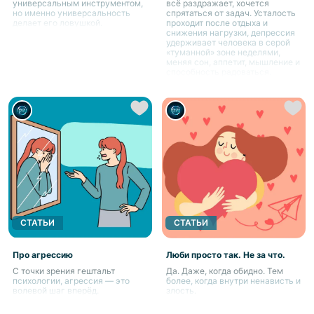
универсальным инструментом,
всё раздражает, хочется
но именно универсальность
спрятаться от задач. Усталость
делает его ловушкой.
проходит после отдыха и
снижения нагрузки, депрессия
удерживает человека в серой
«туманной» зоне неделями,
меняя сон, аппетит, мышление и
способность радоваться.
СТАТЬИ
СТАТЬИ
Про агрессию
Люби просто так. Не за что.
С точки зрения гештальт
Да. Даже, когда обидно. Тем
психологии, агрессия — это
более, когда внутри ненависть и
волевой шаг вперёд.
злость.