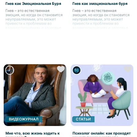
Гнев как Эмоциональная Буря
Гнев как эмоциональная буря
Гнев – это естественная
Гнев – это естественная
эмоция, но когда он становится
эмоция, но когда он становится
неуправляемым, это может
неуправляемым, это может
привести к проблемам во
привести к проблемам во
взаимоотношениях и здоровье.
взаимоотношениях и здоровье.
ВИДЕОЖУРНАЛ
СТАТЬИ
Мне что, всю жизнь ходить к
Психолог онлайн: как проходят