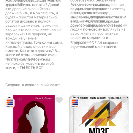
контролировать? Подавлять это
образованию. Бесценные
Жизнь есть страдание? Жизнь
желание?
практические советы,
трудна? Жизнь сложна? Долой
Это уникальное исследование
интересные факты,
эти древние оковы! Жизнь
научно подтверждает гипотезу
неожиданные выводы,
должна быть, и может быть, и
о том, что позитивное
оригинальное видение автором
будет – простой материально,
мышление, добрые чувства и
организма, болезни,
богатой духовно и полной
эмоции – это самая прямая
психосоматики, помогут многим
радости, движения, гармонии.
дорога к здоровью и счастью.
людям по-новому взглянуть на
Кто же это все принесет нам на
свою жизнь и перспективы
тарелочке? Не пророки, не
развития медицины и
вожди, не ученые
психологии.
интеллектуалы. Только мы сами.
В формате PDF A4 сохранен
Каждый в отдельности и все
издательский макет книги.
вместе. Как этого достичь? В
книге об этом написано очень
просто и убедительно.
Но главное, что всем нам
неплохо бы усвоить из этой
книги, – ТЫ ЕСТЬ БОГ.
Cохране-н издательский макет.