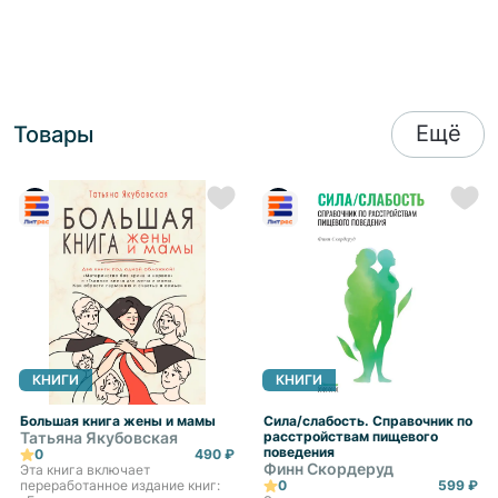
Ещё
Товары
КНИГИ
КНИГИ
Большая книга жены и мамы
Сила/слабость. Справочник по
Татьяна Якубовская
расстройствам пищевого
поведения
0
490 ₽
Финн Скордеруд
Эта книга включает
переработанное издание книг:
0
599 ₽