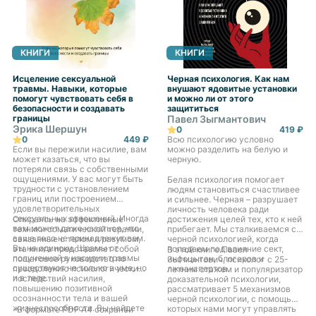
КНИГИ
КНИГИ
Исцеление сексуальной
Черная психология. Как нам
травмы. Навыки, которые
внушают ядовитые установки
помогут чувствовать себя в
и можно ли от этого
безопасности и создавать
защититься
границы
Павел Зыгмантович
Эрика Шершун
0
419 ₽
0
449 ₽
Всю психологию условно
Если вы пережили насилие, вам
можно разделить на белую и
может казаться, что вы
черную.
потеряли связь с собственными
ощущениями. У вас могут быть
Белая психология помогает
трудности с установлением
людям становиться счастливее
границ или построением
и сильнее. Черная – разрушает
удовлетворительных
личность человека ради
сексуальных отношений. Иногда
Опираясь на эффективные
достижения целей тех, кто к ней
вам может даже казаться, что
техники соматической терапии,
прибегает. Мы сталкиваемся с
ваше тело не принадлежит вам.
связанные с телом и разумом,
черной психологией, когда
Вы не одиноки. Шрамы от
эта книга представляет собой
попадаем под влияние сект,
В этой книге Павел
полученной в насилии травмы
пошаговое руководство по
инфоцыган, блогеров и
Зыгмантович, психолог с 25-
существуют не только в уме, но
преодолению психологических
лжеэкспертов.
летним стажем и популяризатор
и в теле.
последствий насилия,
доказательной психологии,
повышению позитивной
рассматривает 5 механизмов
осознанности тела и вашей
черной психологии, с помощью
жизнеспособности. Вы найдете
которых нами могут управлять
-В формате PDF A4 сохранён