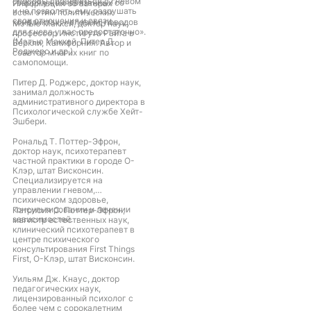
способы справляться с гневом
говоря уже о связанных со
Информация об авторах
и не позволять ему разрушать
всем этим политических
свои отношения и связи.
конфликтах, – словом, поводов
Мэтью Маккей, доктор наук,
для гнева у нас предостаточно».
профессор Института Райта в
(Мэтью Маккей, Питер Д.
Беркли, Калифорния. Автор и
Роджерс и др.)
соавтор многих книг по
самопомощи.
Питер Д. Роджерс, доктор наук,
занимал должность
административного директора в
Психологической службе Хейт-
Эшбери.
Рональд Т. Поттер-Эфрон,
доктор наук, психотерапевт
частной практики в городе О-
Клэр, штат Висконсин.
Специализируется на
управлении гневом,
психическом здоровье,
консультировании и лечении
Патрисия С. Поттер-Эфрон,
зависимостей.
магистр естественных наук,
клинический психотерапевт в
центре психического
консультирования First Things
First, О-Клэр, штат Висконсин.
Уильям Дж. Кнаус, доктор
педагогических наук,
лицензированный психолог с
более чем с сорокалетним