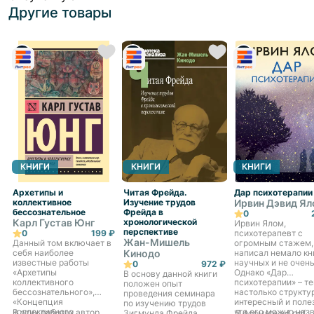
Другие товары
КНИГИ
КНИГИ
КНИГИ
Архетипы и
Читая Фрейда.
Дар психотерапии
коллективное
Изучение трудов
Ирвин Дэвид Я
бессознательное
Фрейда в
0
Карл Густав Юнг
хронологической
Ирвин Ялом,
перспективе
0
199 ₽
психотерапевт с
Жан-Мишель
Данный том включает в
огромным стажем,
себя наиболее
Кинодо
написал немало кн
известные работы
научных и не очень
0
972 ₽
«Архетипы
Однако «Дар
В основу данной книги
коллективного
психотерапии» – те
положен опыт
бессознательного»,
настолько структу
проведения семинара
«Концепция
интересный и поле
по изучению трудов
коллективного
что его можно наз
В этих работах автор
Зигмунда Фрейда,
В формате a4.pdf