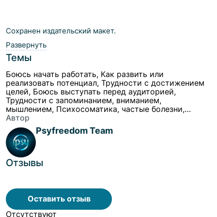
Cохранен издательский макет.
Развернуть
Темы
Боюсь начать работать, Как развить или
реализовать потенциал, Трудности с достижением
целей, Боюсь выступать перед аудиторией,
Трудности с запоминанием, вниманием,
мышлением, Психосоматика, частые болезни,
Повышенная восприимчивость к мнению
Автор
окружающих, Трудно отстаивать своё мнение,
Psyfreedom Team
личные границы, Разобраться в себе, поиск себя,
Самооценка, Тревога и беспокойство, Страхи,
Панические атаки, Странные, повторяющиеся
действия, Апатия, Управление эмоциями, Лень, Не
Отзывы
контролирую гнев, Злость, Раздражение,
Разобраться в событиях прошлого
Оставить отзыв
Отсутствуют