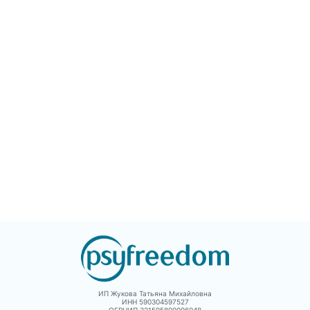
психологической
самого Фрейда,
работы, они разве
значимых для
Если у вас есть стр
психоанализа фигур и
они исчезнут. Книг
наиболее известных
может помочь реш
пациентов, выделяются
прибегнуть к
основные понятия,
психотерапии – ил
введенные Фрейдом в
понять, что во мно
данной работе, а также
ситуациях человек
прослеживается судьба
способен справить
этих понятий в
сам.
хронологической
перспективе и в трудах
постфрейдистов.
Отдельное место в
книге уделено
изложению принципов
активного изучения
творчества Фрейда.
ИП Жукова Татьяна Михайловна
ИНН 590304597527