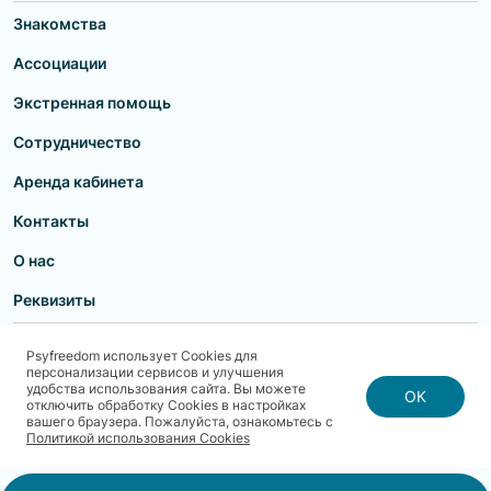
Знакомства
Ассоциации
Экстренная помощь
Сотрудничество
Аренда кабинета
Контакты
О нас
Реквизиты
Пользовательское соглашение
Политика конфиденциальности
Psyfreedom использует Cookies для
Договор-оферта для партнеров и образовательных учреждений
персонализации сервисов и улучшения
Договор-оферта для специалистов
Блог
Карта сайта
удобства использования сайта. Вы можете
Согласие на обработку, хранение и передачу персональных данных
ОК
отключить обработку Cookies в настройках
Реквизиты
Политика использования cookies
вашего браузера. Пожалуйста, ознакомьтесь с
Договор-оферта с Клиентом
Политика безопасности платежей
Политикой использования Cookies