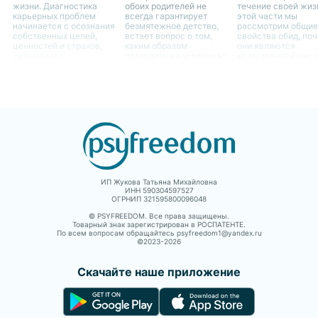
жизни. Диагностика
обоих родителей не
течение своей жиз
карьерных проблем
всегда гарантирует
этой части мы
начинается с осознания
безмятежное детство,
рассмотрим общие
собственных целей,
встает вопрос о том,
свойства обид, по
ценностей и страхов,
каким образом
они являются
связанных с
подходить к воспитанию
естественной час
профессиональным
ребенка в случае
человеческого опы
ростом.
отсутствия одного из
как они могут влия
родителей. Это является
жизнь женщин.
не только вызовом для
самого ребенка, но и
для родителя,
остающегося с ним
ИП Жукова Татьяна Михайловна
ИНН 590304597527
ОГРНИП 321595800096048
© PSYFREEDOM. Все права защищены.
Товарный знак зарегистрирован в РОСПАТЕНТЕ.
По всем вопросам обращайтесь psyfreedom1@yandex.ru
©2023-
2026
Скачайте наше приложение