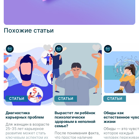
Похожие статьи
СТАТЬИ
СТАТЬИ
СТАТЬИ
Диагностика
Вырастет ли ребёнок
Обиды как
карьерных проблем
психологически
естественное чув
здоровым в неполной
жизни
Для женщин в возрасте
семье?
25-35 лет карьерное
Обиды — это чувст
развитие может стать
После понимания факта,
которое каждый
ключевым аспектом их
что простое наличие
человек переживае