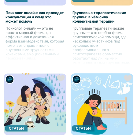
Психолог онлайн: как проходят
Групповые терапевтические
консультации и кому это
группы: в чём сила
может помочь
коллективной терапии
Психолог онлайн — это не
Групповые терапевтические
просто модный формат, а
группы — это особая форма
эффективная и доказанная
психологической помощи, где
форма взаимодействия, которая
несколько участников под
помогает справляться с
руководством
внутренними трудностями,
профессионального
кризисами, эмоциональными
психотерапевта совместно
переживаниями.
работают над личными и
межличностными трудностями.
СТАТЬИ
СТАТЬИ