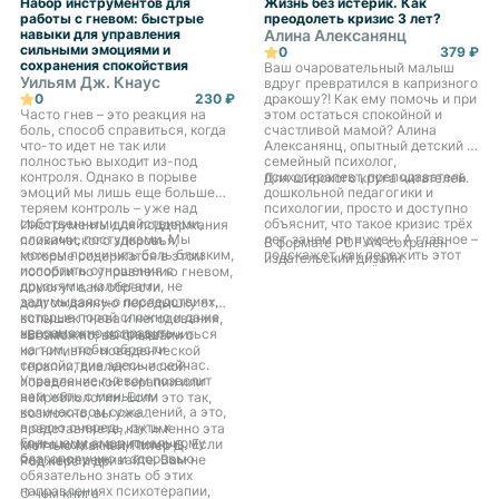
Набор инструментов для
Жизнь без истерик. Как
работы с гневом: быстрые
преодолеть кризис 3 лет?
навыки для управления
Алина Алексанянц
сильными эмоциями и
0
379 ₽
сохранения спокойствия
Ваш очаровательный малыш
Уильям Дж. Кнаус
вдруг превратился в капризного
0
230 ₽
дракошу?! Как ему помочь и при
Часто гнев – это реакция на
этом остаться спокойной и
боль, способ справиться, когда
счастливой мамой? Алина
что-то идет не так или
Алексанянц, опытный детский и
полностью выходит из-под
семейный психолог,
контроля. Однако в порыве
психотерапевт, преподаватель
Для широкого круга читателей.
эмоций мы лишь еще больше
дошкольной педагогики и
теряем контроль – уже над
психологии, просто и доступно
собственными действиями,
объяснит, что такое кризис трёх
Инструменты для поддержания
словами, поступками. Мы
лет, зачем он нужен. А главное –
психического здоровья,
В формате PDF A4 сохранён
можем причинить боль близким,
подскажет, как пережить этот
которые содержатся в этом
издательский дизайн.
испортить отношения с
период с пользой для вас и
пособии по управлению гневом,
друзьями, коллегами, не
ребёнка. Вы узнаете
помогут вам обрести
задумываясь о последствиях,
эффективный алгоритм
долгожданную передышку от
которые порой сложно и даже
профилактики детских истерик и
вспышек гнева и негодования,
невозможно исправить…
капризов, освоите современные
вы сможете сосредоточиться
«Возможно, вы слышали о
психологические техники и
на том, чтобы обрести
когнитивно-поведенческой
приёмы, а также научитесь
спокойствие здесь и сейчас.
терапии, диалектической
сочинять терапевтические
Управление гневом позволит
поведенческой терапии или
сказки, которые подружат
вам жить с меньшим
нейробиологии. Если это так,
вашего ребёнка с его
количеством сожалений, а это,
возможно, вы уже
эмоциями.
в свою очередь, путь к
представляете, как именно эта
большему эмоциональному
книга может вам помочь. Если
Мэттью Маккей, Питер Д.
благополучию и здоровью.
нет, не переживайте. Вам не
Роджерс и др.
обязательно знать об этих
направлениях психотерапии,
О чем книга