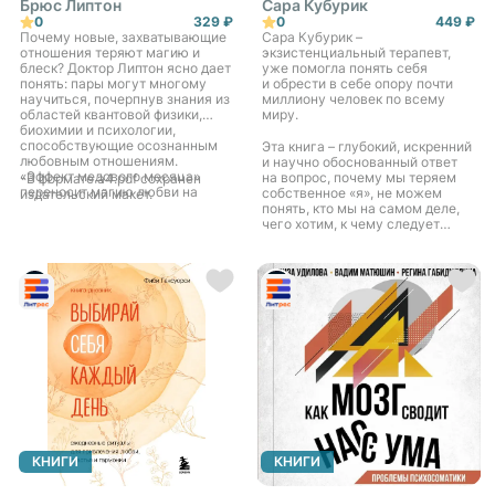
Брюс Липтон
Сара Кубурик
0
329 ₽
0
449 ₽
Почему новые, захватывающие
Сара Кубурик –
отношения теряют магию и
экзистенциальный терапевт,
блеск? Доктор Липтон ясно дает
уже помогла понять себя
понять: пары могут многому
и обрести в себе опору почти
научиться, почерпнув знания из
миллиону человек по всему
областей квантовой физики,
миру.
биохимии и психологии,
способствующие осознанным
Эта книга – глубокий, искренний
любовным отношениям.
и научно обоснованный ответ
«Эффект медового месяца»
на вопрос, почему мы теряем
-В формате a4.pdf сохранен
переносит магию любви на
собственное «я», не можем
издательский макет.
клеточный уровень и учит, как
понять, кто мы на самом деле,
любить полноценно.
чего хотим, к чему следует
стремиться. Но самое главное,
это ответ на вопрос,
как обрести себя заново и жить
счастливо в гармонии со своим
внутренним миром.
КНИГИ
КНИГИ