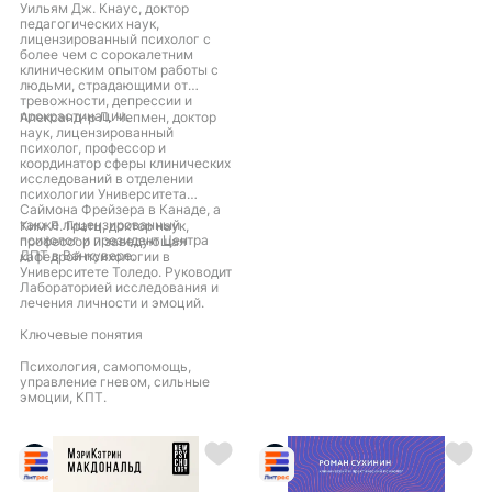
Уильям Дж. Кнаус, доктор
педагогических наук,
лицензированный психолог с
более чем с сорокалетним
клиническим опытом работы с
людьми, страдающими от
тревожности, депрессии и
прокрастинации.
Александ-р Л. Чепмен, доктор
наук, лицензированный
психолог, профессор и
координатор сферы клинических
исследований в отделении
психологии Университета
Саймона Фрейзера в Канаде, а
также лицензированный
Ким Л. Гратц, доктор наук,
психолог и президент Центра
профессор и заведующая
ДПТ в Ванкувере.
кафедрой психологии в
Университете Толедо. Руководит
Лабораторией исследования и
лечения личности и эмоций.
Ключевые понятия
Психология, самопомощь,
управление гневом, сильные
эмоции, КПТ.