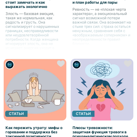
стоит замечать и как
и план работы для пары
выражать экологично
Ревность — не «плохая черта
Злость — базовая эмоция,
характера», а эмоциональный
такая же нормальная, как
сигнал возможной потери
радость и грусть. Она
важной связи. Она возникает на
сигнализирует о нарушенных
стыке трех сил: страха остаться
границах, несправедливости
ненужным, сравнения себя с
или неудовлетворённой
«воображаемым соперником» и
потребности. Когда женщина
неопределенности правил
игнорирует злость, она не
близости.
исчезает: энергия уходит в
тревогу, усталость, пассивную
агрессию или психосоматику.
СТАТЬИ
СТАТЬИ
Как пережить утрату: мифы о
Плюсы тревожности:
горевании и поддержка без
защитная функция тревоги в
токсичной позитивности
психоаналитическом подходе