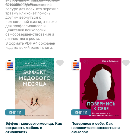
внутренние «травматические»
способностями.
происходит. Благодаря книге
истории.
Откройте вдохновляющий
Сухинина вы научитесь
ресурс для всех, кто пережил
налаживать связь со своей
травму или хочет помочь
душой, освоите практики,
другим вернуться к
позволяющие улучшить
полноценной жизни, а также
здоровье, общее самочувствие
для профессионалов и
и повысить свою самооценку.
ценителей психологии,
самосовершенствования и
личностного роста.
В формате PDF A4 сохранен
издательский макет книги.
КНИГИ
КНИГИ
Эффект медового месяца. Как
Повернись к себе. Как
сохранить любовь в
наполниться нежностью и
отношениях
смыслом