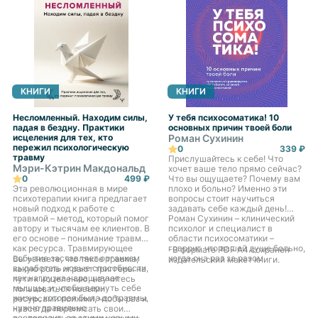
КНИГИ
КНИГИ
Несломленный. Находим силы,
У тебя психосоматика! 10
падая в бездну. Практики
основных причин твоей боли
исцеления для тех, кто
Роман Сухинин
пережил психологическую
0
339 ₽
травму
Прислушайтесь к себе! Что
Мэри-Кэтрин Макдональд
хочет ваше тело прямо сейчас?
0
499 ₽
Что вы ощущаете? Почему вам
Эта революционная в мире
плохо и больно? Именно эти
психотерапии книга предлагает
вопросы стоит научиться
новый подход к работе с
задавать себе каждый день!
травмой – метод, который помог
Роман Сухинин – клинический
автору и тысячам ее клиентов. В
психолог и специалист в
его основе – понимание травмы
области психосоматики –
как ресурса. Травмирующее
говорит, что вашей душе больно,
-В формате PDF A4 сохранен
событие заставляет организм
когда она раз за разом
Вы узнаете, что такое травма,
издательский макет книги.
выработать новые способности,
испытывает негативные
какую роль играют триггеры на
как нагрузка наращивает
эмоции, которые выводят ее из
пути к исцелению, научитесь
мышцы, и, чтобы вернуть себе
равновесия. И в этот момент
пользоваться новыми
жизнь, которая была до травмы,
эмоциональный фон переходит
ресурсами психики, чтобы раз и
нужно правильно
на физический уровень. Есть 10
навсегда переписать свои
распорядиться этими новыми
базовых причин, почему это