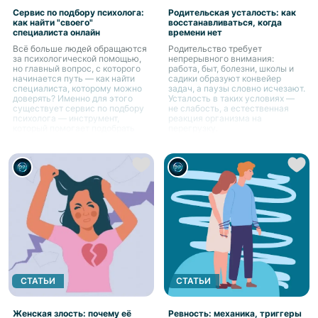
Сервис по подбору психолога:
Родительская усталость: как
как найти "своего"
восстанавливаться, когда
специалиста онлайн
времени нет
Всё больше людей обращаются
Родительство требует
за психологической помощью,
непрерывного внимания:
но главный вопрос, с которого
работа, быт, болезни, школы и
начинается путь — как найти
садики образуют конвейер
специалиста, которому можно
задач, а паузы словно исчезают.
доверять? Именно для этого
Усталость в таких условиях —
существует сервис по подбору
не слабость, а естественная
психолога — инструмент,
реакция организма на
который помогает подобрать
перегрузку.
подходящего специалиста под
индивидуальные запросы
СТАТЬИ
СТАТЬИ
Женская злость: почему её
Ревность: механика, триггеры