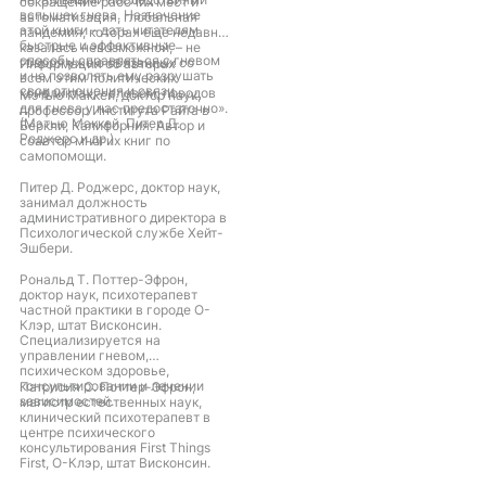
сокращение рабочих мест и
вспышек гнева. Назначение
автоматизация, глобальная
этой книги – дать читателям
пандемия, которая еще недавно
быстрые и эффективные
казалась невозможной, – не
способы справляться с гневом
говоря уже о связанных со
Информация об авторах
и не позволять ему разрушать
всем этим политических
свои отношения и связи.
конфликтах, – словом, поводов
Мэтью Маккей, доктор наук,
для гнева у нас предостаточно».
профессор Института Райта в
(Мэтью Маккей, Питер Д.
Беркли, Калифорния. Автор и
Роджерс и др.)
соавтор многих книг по
самопомощи.
Питер Д. Роджерс, доктор наук,
занимал должность
административного директора в
Психологической службе Хейт-
Эшбери.
Рональд Т. Поттер-Эфрон,
доктор наук, психотерапевт
частной практики в городе О-
Клэр, штат Висконсин.
Специализируется на
управлении гневом,
психическом здоровье,
консультировании и лечении
Патрисия С. Поттер-Эфрон,
зависимостей.
магистр естественных наук,
клинический психотерапевт в
центре психического
консультирования First Things
First, О-Клэр, штат Висконсин.