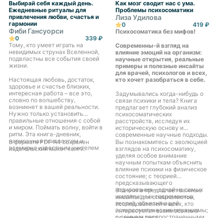
Выбирай себя каждый день.
Как мозг сводит нас с ума.
Ежедневные ритуалы для
Проблемы психосоматики
привлечения любви, счастья и
Лиза Удилова
гармонии
0
419 ₽
Фиби Гансуорси
Психосоматика без мифов!
0
339 ₽
Тому, кто умеет играть на
Современны-й взгляд на
невидимых струнах Вселенной,
влияние эмоций на организм:
подвластны все события своей
научные открытия, реальные
жизни.
примеры и полезные инсайты
для врачей, психологов и всех,
Настоящая любовь, достаток,
кто хочет разобраться в себе.
здоровье и счастье близких,
интересная работа – все это,
Задумывались когда-нибудь о
словно по волшебству,
связи психики и тела? Книга
возникнет в вашей реальности.
предлагает глубокий анализ
Нужно только установить
психосоматических
правильные отношения с собой
расстройств, исследуя их
и миром. Поймать волну, войти в
историческую основу и
ритм. Эта книга-дневник,
современные научные подходы.
написанная психологом и
В формате PDF A4 сохранен
Вы познакомитесь с эволюцией
всемирно известным учителем
издательский макет книги.
взглядов на психосоматику,
медитаций, станет проводником
уделяя особое внимание
в пространство полной
научным попыткам объяснить
гармонии со Вселенной.
влияние психики на физическое
Авторская система аффирмаций
состояние; с теорией
и ежедневные ритуалы запустят
предсказывающего
в вас процесс позитивной
кодирования – одной из самых
Эта книга предлагает важные
трансформации. Пройдет
комплексных современных
инсайты для специалистов,
совсем немного времени, и вы
теорий, объясняющей
исследователей и всех, кто
почувствуете, как Вселенная
психосоматические механизмы;
интересуется взаимосвязью
отзывается на ваши
с самыми распространенными
психики и тела.