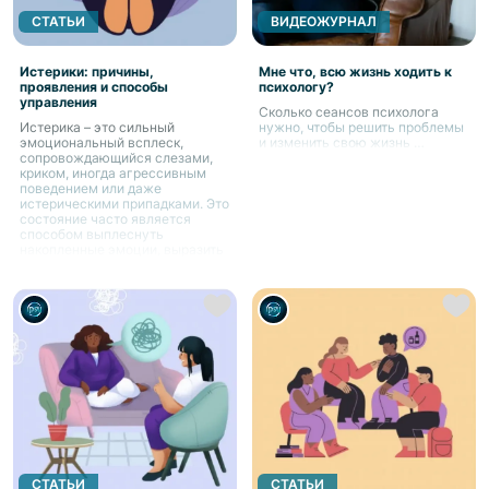
СТАТЬИ
ВИДЕОЖУРНАЛ
Истерики: причины,
Мне что, всю жизнь ходить к
проявления и способы
психологу?
управления
Сколько сеансов психолога
Истерика – это сильный
нужно, чтобы решить проблемы
эмоциональный всплеск,
и изменить свою жизнь …
сопровождающийся слезами,
криком, иногда агрессивным
поведением или даже
истерическими припадками. Это
состояние часто является
способом выплеснуть
накопленные эмоции, выразить
беспомощность или привлечь
внимание
СТАТЬИ
СТАТЬИ