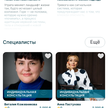
Утрата меняет ландшафт жизни
Тревога как сигнальная
так, будто исчезает целый
система, которая
континент. Горе — не поломка,
предупреждает нас о том, что
которую нужно срочно
впереди опасность.
«починить», а процесс
адаптации нервной системы,
тела и отношений к новой
реальности.
Ещё
Специалисты
ИНДИВИДУАЛЬНАЯ
ИНДИВИДУАЛЬНАЯ
КОНСУЛЬТАЦИЯ
КОНСУЛЬТАЦИЯ
Виталия Кожевникова
Анна Пастухова
0
5 000 ₽
0
5 000 ₽