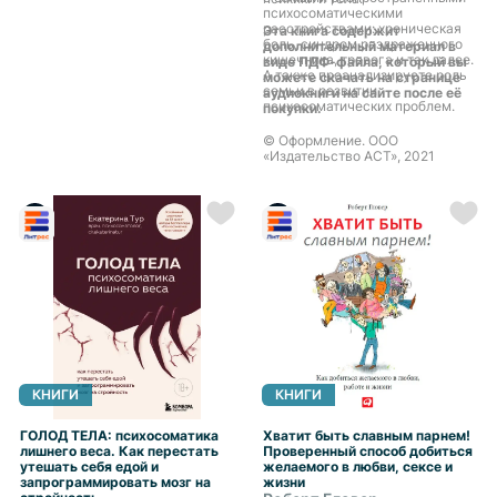
прикосновения к ее невидимым
психосоматическими
струнам.
расстройствами: хроническая
Эта книга содержит
боль, синдром раздраженного
дополнительный материал в
кишечника, тревога и так далее.
виде ПДФ-файла, который вы
А также проанализируете роль
можете скачать на странице
семьи в развитии
аудиокниги на сайте после её
психосоматических проблем.
покупки.
© Оформление. ООО
«Издательство АСТ», 2021
КНИГИ
КНИГИ
ГОЛОД ТЕЛА: психосоматика
Хватит быть славным парнем!
лишнего веса. Как перестать
Проверенный способ добиться
утешать себя едой и
желаемого в любви, сексе и
запрограммировать мозг на
жизни