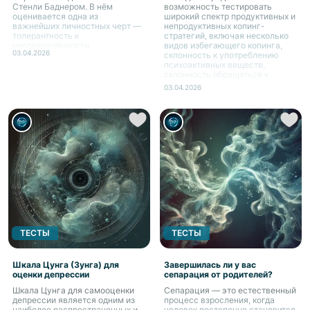
Стенли Баднером. В нём
возможность тестировать
оценивается одна из
широкий спектр продуктивных и
важнейших личностных черт —
непродуктивных копинг-
толерантность к
стратегий, включая несколько
неопределённости.
видов избегающего копинга,
03.04.2026
склонность к употреблению
психоактивных веществ,
склонность обращаться к
религии в ст...
03.04.2026
ТЕСТЫ
ТЕСТЫ
Шкала Цунга (Зунга) для
Завершилась ли у вас
оценки депрессии
сепарация от родителей?
Шкала Цунга для самооценки
Сепарация — это естественный
депрессии является одним из
процесс взросления, когда
наиболее распространенных и
человек постепенно становится