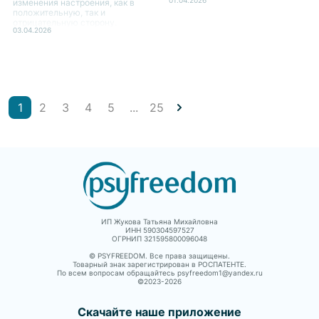
изменения настроения, как в
положительную, так и
отрицательную сторону.
03.04.2026
1
2
3
4
5
...
25
ИП Жукова Татьяна Михайловна
ИНН 590304597527
ОГРНИП 321595800096048
© PSYFREEDOM. Все права защищены.
Товарный знак зарегистрирован в РОСПАТЕНТЕ.
По всем вопросам обращайтесь psyfreedom1@yandex.ru
©2023-
2026
Скачайте наше приложение