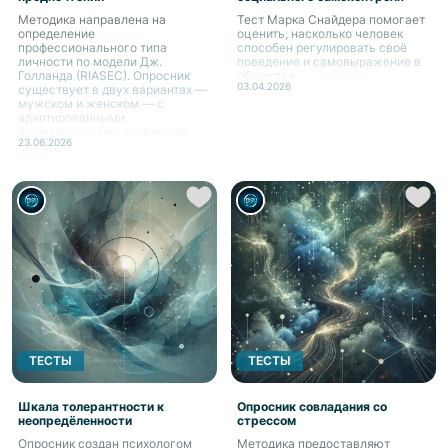
Методика направлена на
Тест Марка Снайдера помогает
определение
оценить, насколько человек
профессионального типа
способен регулировать своё
личности по модели Дж.
поведение и самовыражение в
Голланда (RIASEC). Опросник
обществе.
03.04.2026
существует в двух вариантах —
мужском и женском — с
адаптированными
формулировками профессий.
23.06.2026
ТЕСТЫ
ТЕСТЫ
Шкала толерантности к
Опросник совладания со
неопредёленности
стрессом
Опросник создан психологом
Методика предоставляют