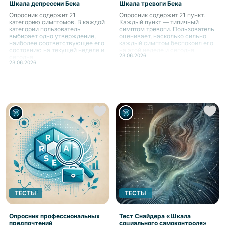
Шкала депрессии Бека
Шкала тревоги Бека
Опросник содержит 21
Опросник содержит 21 пункт.
категорию симптомов. В каждой
Каждый пункт — типичный
категории пользователь
симптом тревоги. Пользователь
выбирает одно утверждение,
оценивает, насколько сильно
наиболее соответствующее его
каждый симптом беспокоил его
состоянию на текущей неделе и
на этой неделе и сегодня
23.06.2026
сегодня
23.06.2026
ТЕСТЫ
ТЕСТЫ
Опросник профессиональных
Тест Снайдера «Шкала
предпочтений
социального самоконтроля»