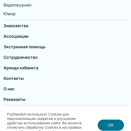
Видеожурнал
Юмор
Знакомства
Ассоциации
Экстренная помощь
Сотрудничество
Аренда кабинета
Контакты
О нас
Реквизиты
Пользовательское соглашение
Политика конфиденциальности
Psyfreedom использует Cookies для
Договор-оферта для партнеров и образовательных учреждений
персонализации сервисов и улучшения
Договор-оферта для специалистов
Блог
Карта сайта
удобства использования сайта. Вы можете
Согласие на обработку, хранение и передачу персональных данных
ОК
отключить обработку Cookies в настройках
Реквизиты
Политика использования cookies