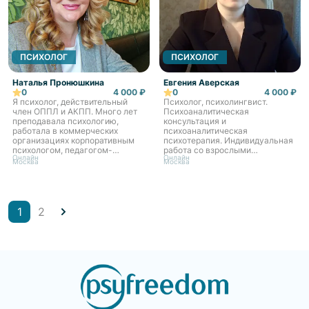
ПСИХОЛОГ
ПСИХОЛОГ
Наталья Пронюшкина
Евгения Аверская
0
4 000 ₽
0
4 000 ₽
Я психолог, действительный
Психолог, психолингвист.
член ОППЛ и АКПП. Много лет
Психоаналитическая
преподавала психологию,
консультация и
работала в коммерческих
психоаналитическая
организациях корпоративным
психотерапия. Индивидуальная
психологом, педагогом-
работа со взрослыми
Онлайн
Онлайн
психологом в ДОО. За это время
пациентами в
Москва
Москва
провела более 9000
психоаналитическом методе.
коррекционно-развивающих
Психотерапия помогает
занятий с дет...
репарировать внешний мир и
открыть внутренний мир.
1
2