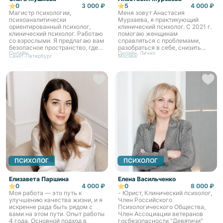
0
3 000 ₽
5
4 000 ₽
Магистр психологии,
Меня зовут Анастасия
психоаналитически
Мурзаева, я практикующий
ориентированный психолог,
клинический психолог. С 2021 г.
клинический психолог. Работаю
помогаю женщинам
со взрослыми. Я предлагаю вам
справляться с проблемами,
безопасное пространство, где
разобраться в себе, снизить
Онлайн
Онлайн, Лично
мы сможем найти источник
тревогу, выработать решение и
Санкт-Петербург
Москва
ваших трудностей и шаг за
дойти до желаемого результата.
шагом приблизиться к
Ко мне обращаются, когда: —
желаемым измене...
«Я...
ПСИХОЛОГ
ПСИХОЛОГ
Елизавета Паршина
Елена Васильченко
0
4 000 ₽
0
8 000 ₽
Моя работа — это путь к
- Юрист, Клинический психолог,
улучшению качества жизни, и я
Член Российского
искренне рада быть рядом с
Психологического Общества,
вами на этом пути. Опыт работы
Член Ассоциации ветеранов
4 года. Основной подход в
госбезопасности "Девятичи"