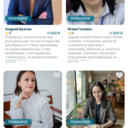
ПСИХОЛОГ
ПСИХОЛОГ
Андрей Брагин
Юлия Головко
0
3 500 ₽
0
3 500 ₽
Я провожу психологические
Здравствуйте! Меня зовут Юлия
консультации. На них я помогаю
Головко, я психолог, магистр
разобраться с теми причинами,
психологии (диплом с
которые привели вас к тем
отличием), работаю в гештальт
проблемам, с которыми вы
подходе. Прохожу обучения,
столкнулись. В данный момент я
повышения квалификации на
Онлайн, Лично
Онлайн, Лично
обучаюсь методу гештальт
постоянной основе - это
Москва
Москва
терапии и практикую в этом
помогает мне идти в ногу со
подходе. Так же я и...
временем современной псих...
ПСИХОЛОГ
ПСИХОЛОГ