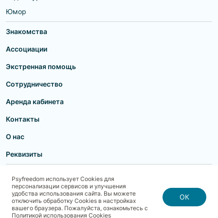
Юмор
Знакомства
Ассоциации
Экстренная помощь
Сотрудничество
Аренда кабинета
Контакты
О нас
Реквизиты
Пользовательское соглашение
Политика конфиденциальности
Psyfreedom использует Cookies для
Договор-оферта для партнеров и образовательных учреждений
персонализации сервисов и улучшения
Договор-оферта для специалистов
Блог
Карта сайта
удобства использования сайта. Вы можете
Согласие на обработку, хранение и передачу персональных данных
ОК
отключить обработку Cookies в настройках
Реквизиты
Политика использования cookies
вашего браузера. Пожалуйста, ознакомьтесь с
Договор-оферта с Клиентом
Политика безопасности платежей
Политикой использования Cookies