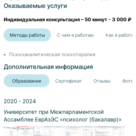
сможем найти источник ваших трудностей и шаг за
Оказываемые услуги
шагом приблизиться к желаемым изменениям.
Индивидуальная консультация
–
50 минут
-
3 000 ₽
Методы работы
С чем я работаю
Как я работа
Психоаналитическая психотерапия
Дополнительная информация
Образование
Сертификат
Отзывы
Фото 
2020 - 2024
Университет при Межпарламентской
Ассамблее ЕврАзЭС
«
психолог (бакалавр)
»