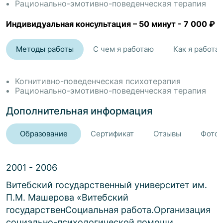
________________________________________
Рационально-эмотивно-поведенческая терапия
Как я работаю
Индивидуальная консультация
–
50 минут
-
7 000 ₽
• мягко, но структурно
• через понимание, осознанность и рационализацию
Методы работы
С чем я работаю
Как я работа
• объясняю всё простым языком
• даю упражнения, разборы, модели
• работаем не годами, а точечно: от запроса к результату
Когнитивно-поведенческая психотерапия
• помогаю увидеть причины, изменить убеждения и
Рационально-эмотивно-поведенческая терапия
поведение
Дополнительная информация
Если вы хотите больше уверенности, спокойствия,
ясности — добро пожаловать!
Образование
Сертификат
Отзывы
Фото 
2001 - 2006
Витебский государственный университет им.
П.М. Машерова
«
Витебский
государственСоциальная работа.Организация
социально-психологической помощи