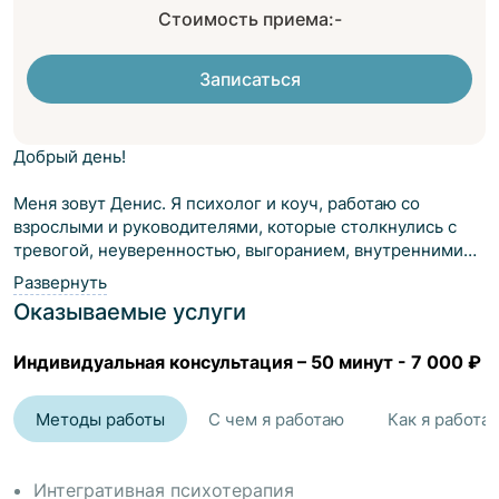
Стоимость приема:
-
Записаться
Добрый день!
Меня зовут Денис. Я психолог и коуч, работаю со
взрослыми и руководителями, которые столкнулись с
тревогой, неуверенностью, выгоранием, внутренними
конфликтами или карьерными кризисами.
Развернуть
Оказываемые услуги
Мои основные направления:
• тревога, обесценивание, самооценка
Индивидуальная консультация
–
50 минут
-
7 000 ₽
• синдром самозванца
• сложности в отношениях
• выгорание и эмоциональное истощение
Методы работы
С чем я работаю
Как я работа
• карьерные развилки и страхи
• конфликты, прокрастинация, самокритика
• неуверенность в себе и страх неудач
Интегративная психотерапия