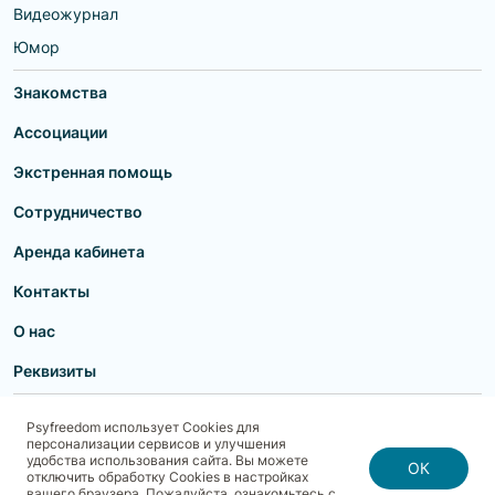
Видеожурнал
Юмор
Знакомства
Ассоциации
Экстренная помощь
Сотрудничество
Аренда кабинета
Контакты
О нас
Реквизиты
Пользовательское соглашение
Политика конфиденциальности
Psyfreedom использует Cookies для
Договор-оферта для партнеров и образовательных учреждений
персонализации сервисов и улучшения
Договор-оферта для специалистов
Блог
Карта сайта
удобства использования сайта. Вы можете
Согласие на обработку, хранение и передачу персональных данных
ОК
отключить обработку Cookies в настройках
Реквизиты
Политика использования cookies
вашего браузера. Пожалуйста, ознакомьтесь с