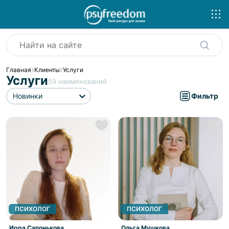
Главная
Клиенты
Услуги
Услуги
59
наименований
Новинки
Фильтр
ПСИХОЛОГ
ПСИХОЛОГ
Ирра Сапонькова
Ольга Мушкова