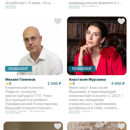
не работают. Я верю, что в
индивидуальном формате и с
Онлайн
Онлайн, Письменно
каждом человеке есть сила для
парами. Принципами моей
Москва
Москва
перемен, нужно лишь дать ей
работы являются: бережное и
место и время раскр...
безоценочное отношение,
эмпатия и поддержк...
ПСИХОЛОГ
ПСИХОЛОГ
Михаил Ганенков
Анастасия Мурзаева
0
2 500 ₽
5
4 000 ₽
Клинический психолог,
Меня зовут Анастасия
Педагог-психолог
Мурзаева, я практикующий
(магистратура в ГГУ), Член
клинический психолог. С 2021 г.
Ассоциации Когнитивно-
помогаю женщинам
Поведенческой Психотерапии,
справляться с проблемами,
Ведущий психологических
разобраться в себе, снизить
Онлайн, Лично, Письменно
Онлайн, Лично
Групп и тренингов (МГППУ).
тревогу, выработать решение и
Куровское
Москва
Помогаю осознать причины
дойти до желаемого результата.
ваших трудностей, найти
Ко мне обращаются, когда: —
внутренние ресурсы и изм...
«Я...