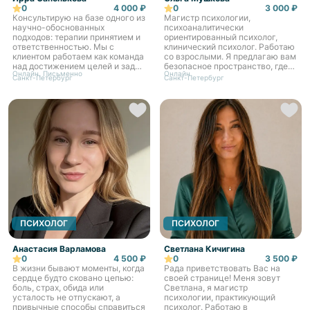
0
4 000 ₽
0
3 000 ₽
Консультирую на базе одного из
Магистр психологии,
научно-обоснованных
психоаналитически
подходов: терапии принятием и
ориентированный психолог,
ответственностью. Мы с
клинический психолог. Работаю
клиентом работаем как команда
со взрослыми. Я предлагаю вам
над достижением целей и задач
безопасное пространство, где
Онлайн, Письменно
Онлайн
терапии. Свой стиль могу
мы сможем найти источник
Санкт-Петербург
Санкт-Петербург
сформулировать как «бережная
ваших трудностей и шаг за
внимательность». Прямо...
шагом приблизиться к
желаемым измене...
ПСИХОЛОГ
ПСИХОЛОГ
Анастасия Варламова
Светлана Кичигина
0
4 500 ₽
0
3 500 ₽
В жизни бывают моменты, когда
Рада приветствовать Вас на
сердце будто сковано цепью:
своей странице! Меня зовут
боль, страх, обида или
Светлана, я магистр
усталость не отпускают, а
психологии, практикующий
привычные способы справиться
психолог. Работаю в