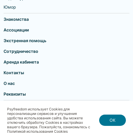
Юмор
Знакомства
Ассоциации
Экстренная помощь
Сотрудничество
Аренда кабинета
Контакты
О нас
Реквизиты
Пользовательское соглашение
Политика конфиденциальности
Psyfreedom использует Cookies для
Договор-оферта для партнеров и образовательных учреждений
персонализации сервисов и улучшения
Договор-оферта для специалистов
Блог
Карта сайта
удобства использования сайта. Вы можете
Согласие на обработку, хранение и передачу персональных данных
ОК
отключить обработку Cookies в настройках
Реквизиты
Политика использования cookies
вашего браузера. Пожалуйста, ознакомьтесь с
Договор-оферта с Клиентом
Политика безопасности платежей
Политикой использования Cookies