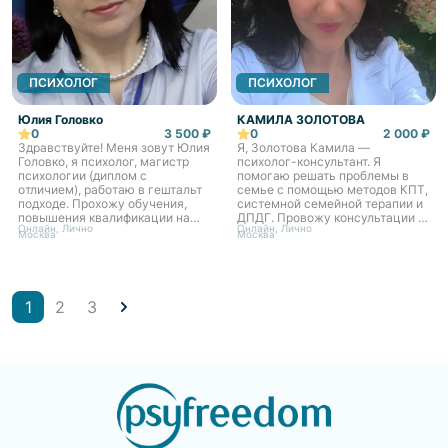
ПСИХОЛОГ
ПСИХОЛОГ
Юлия Головко
КАМИЛА ЗОЛОТОВА
0
3 500 ₽
0
2 000 ₽
Здравствуйте! Меня зовут Юлия
Я, Золотова Камила —
Головко, я психолог, магистр
психолог-консультант. Я
психологии (диплом с
помогаю решать проблемы в
отличием), работаю в гештальт
семье с помощью методов КПТ,
подходе. Прохожу обучения,
системной семейной терапии и
повышения квалификации на
ДПДГ. Провожу консультации в
Онлайн, Лично
Онлайн, Лично
постоянной основе - это
Москве и онлайн. Провожу
Москва
Москва
помогает мне идти в ногу со
индивидуальные консультации
временем современной псих...
по вопросам отношений в
семье...
1
2
3