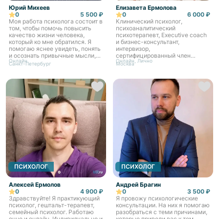
Юрий Михеев
Елизавета Ермолова
0
5 500 ₽
0
6 000 ₽
Моя работа психолога состоит в
Клинический психолог,
том, чтобы помочь повысить
психоаналитический
качество жизни человека,
психотерапевт, Executive coach
который ко мне обратился. Я
и бизнес-консультант,
помогаю яснее увидеть, понять
интервизор,
и осознать привычные мысли,
сертифицированный член
Онлайн
Онлайн, Лично
чувства, способы действий и
АПКБК
Санкт-Петербург
Москва
затем заменить то, что мешает,
на то что по...
ПСИХОЛОГ
ПСИХОЛОГ
Алексей Ермолов
Андрей Брагин
0
4 900 ₽
0
3 500 ₽
Здравствуйте! Я практикующий
Я провожу психологические
психолог, гештальт-терапевт,
консультации. На них я помогаю
семейный психолог. Работаю
разобраться с теми причинами,
очно и онлайн. Индивидуально и
которые привели вас к тем