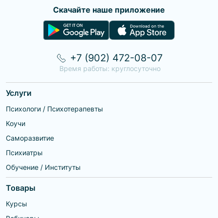
• отсутствие родителей, одного из родителей;
Скачайте наше приложение
• эмоциональная холодность, дефицит внимания от
родителей, обида;
• ощущение, что вы были нежеланным ребенком, не
вовремя, «не того» пола;
• эмоциональное или физическое насилие;
+7 (902) 472-08-07
• деструктивные семьи, негативные установки,
Время работы: круглосуточно
навязанные взрослыми.
Услуги
Психологи / Психотерапевты
Коучи
Саморазвитие
Психиатры
Обучение / Институты
Товары
Курсы