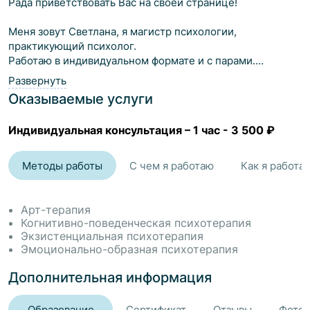
Рада приветствовать Вас на своей странице!
Меня зовут Светлана, я магистр психологии,
практикующий психолог.
Работаю в индивидуальном формате и с парами.
Принципами моей работы являются: бережное и
Развернуть
безоценочное отношение, эмпатия и поддержка. В
Оказываемые услуги
процессе сессий важным считаю комфорт и
конфиденциальность. Приоритет - эффективность для
Индивидуальная консультация
–
1 час
-
3 500 ₽
клиента.
Основные запросы, с которыми я работаю:
Методы работы
С чем я работаю
Как я работа
Личностный рост и развитие:
• любовь к себе, самоценность, самооценка,
Арт-терапия
уверенность в себе;
Когнитивно-поведенческая психотерапия
• саморазвитие, постановка и достижение целей,
Экзистенциальная психотерапия
Эмоционально-образная психотерапия
ресурсы;
• работа с ценностями в качестве главных индикаторов
Дополнительная информация
целей и желаний;
• выстраивание личных границ, навык говорить «нет»;
• перфекционизм, внутренний критик;
Образование
Сертификат
Отзывы
Фото 