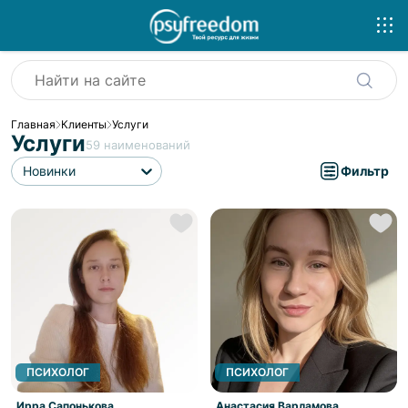
Главная
Клиенты
Услуги
Услуги
59
наименований
Новинки
Фильтр
ПСИХОЛОГ
ПСИХОЛОГ
Ирра Сапонькова
Анастасия Варламова