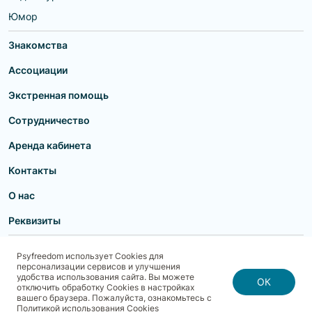
Юмор
Знакомства
Ассоциации
Экстренная помощь
Сотрудничество
Аренда кабинета
Контакты
О нас
Реквизиты
Пользовательское соглашение
Политика конфиденциальности
Psyfreedom использует Cookies для
Договор-оферта для партнеров и образовательных учреждений
персонализации сервисов и улучшения
Договор-оферта для специалистов
Блог
Карта сайта
удобства использования сайта. Вы можете
Согласие на обработку, хранение и передачу персональных данных
ОК
отключить обработку Cookies в настройках
Реквизиты
Политика использования cookies
вашего браузера. Пожалуйста, ознакомьтесь с
Договор-оферта с Клиентом
Политика безопасности платежей
Политикой использования Cookies