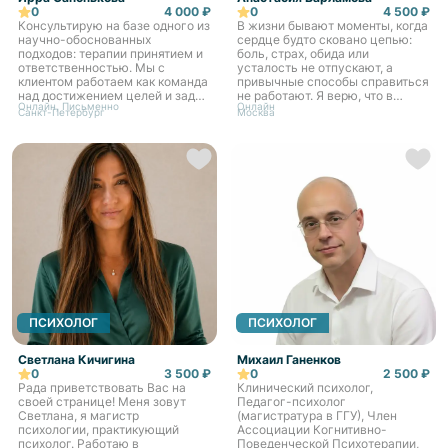
0
4 000 ₽
0
4 500 ₽
Консультирую на базе одного из
В жизни бывают моменты, когда
научно-обоснованных
сердце будто сковано цепью:
подходов: терапии принятием и
боль, страх, обида или
ответственностью. Мы с
усталость не отпускают, а
клиентом работаем как команда
привычные способы справиться
над достижением целей и задач
не работают. Я верю, что в
Онлайн, Письменно
Онлайн
терапии. Свой стиль могу
каждом человеке есть сила для
Санкт-Петербург
Москва
сформулировать как «бережная
перемен, нужно лишь дать ей
внимательность». Прямо...
место и время раскр...
ПСИХОЛОГ
ПСИХОЛОГ
Светлана Кичигина
Михаил Ганенков
0
3 500 ₽
0
2 500 ₽
Рада приветствовать Вас на
Клинический психолог,
своей странице! Меня зовут
Педагог-психолог
Светлана, я магистр
(магистратура в ГГУ), Член
психологии, практикующий
Ассоциации Когнитивно-
психолог. Работаю в
Поведенческой Психотерапии,