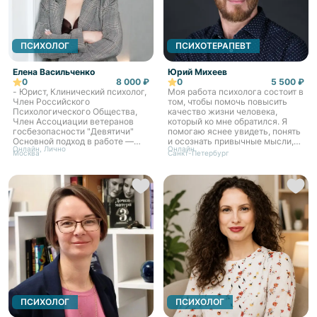
ПСИХОЛОГ
ПСИХОТЕРАПЕВТ
Елена Васильченко
Юрий Михеев
0
8 000 ₽
0
5 500 ₽
- Юрист, Клинический психолог,
Моя работа психолога состоит в
Член Российского
том, чтобы помочь повысить
Психологического Общества,
качество жизни человека,
Член Ассоциации ветеранов
который ко мне обратился. Я
госбезопасности "Девятичи"
помогаю яснее увидеть, понять
Основной подход в работе —
и осознать привычные мысли,
Онлайн, Лично
Онлайн
интегральное
чувства, способы действий и
Москва
Санкт-Петербург
нейропрограмирование (метод
затем заменить то, что мешает,
ИНП Ковалева С.В.) Имея за
на то что по...
плечами более 450...
ПСИХОЛОГ
ПСИХОЛОГ