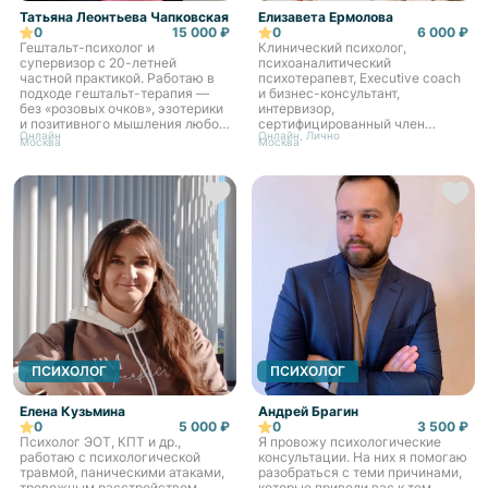
Татьяна Леонтьева Чапковская
Елизавета Ермолова
0
15 000 ₽
0
6 000 ₽
Гештальт-психолог и
Клинический психолог,
супервизор с 20-летней
психоаналитический
частной практикой. Работаю в
психотерапевт, Executive coach
подходе гештальт-терапия —
и бизнес-консультант,
без «розовых очков», эзотерики
интервизор,
и позитивного мышления любой
сертифицированный член
Онлайн
Онлайн, Лично
ценой. Моя задача — не только
АПКБК
Москва
Москва
утешить, но и помочь вам
увидеть реальные механизмы...
ПСИХОЛОГ
ПСИХОЛОГ
Елена Кузьмина
Андрей Брагин
0
5 000 ₽
0
3 500 ₽
Психолог ЭОТ, КПТ и др.,
Я провожу психологические
работаю с психологической
консультации. На них я помогаю
травмой, паническими атаками,
разобраться с теми причинами,
тревожным расстройством,
которые привели вас к тем