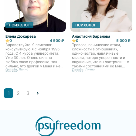
ПСИХОЛОГ
ПСИХОЛОГ
Елена Дюкарева
Анастасия Баранова
0
4 500 ₽
0
5 000 ₽
Здравствуйте! Я психолог,
Тревога, панические атаки,
консультирую я с ноября 1995
сложности в отношениях,
года. С 4 курса университета.
одиночество, навязчивые
Уже 30 лет. Очень сильно
мысли, потеря уверенности и
люблю свою профессию, так
ощущение, что вы застряли — с
сильно, что другой у меня и нет.
такими состояниями ко мне
Онлайн, Лично
Онлайн, Лично
Психологическое - моё
часто приходят клиенты,
Москва
Москва
единственное высшее
привыкшие справляться сами,
образование. Благодаря
но уставшие тащить всё в
примен...
один...
1
2
3