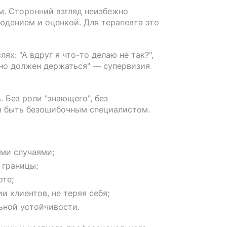
м. Сторонний взгляд неизбежно
юдением и оценкой. Для терапевта это
ях: "А вдруг я что-то делаю не так?",
, но должен держаться" — супервизия
 Без роли "знающего", без
и быть безошибочным специалистом.
ыми случаями;
 границы;
оте;
 клиентов, не теряя себя;
ьной устойчивости.