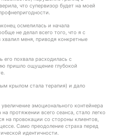
верила, что супервизор будет на моей
 профнепригодности.
наконец осмелилась и начала
обще не делал всего того, что я с
 хвалил меня, приводя конкретные
ь его похвала расходилась с
нию пришло ощущение глубокой
е.
вым крылом стала терапия) и дало
, увеличение эмоционального контейнера
а на протяжении всего сеанса, стало легко
ся на провокации со стороны клиентов,
цессе. Само преодоление страха перед
тической идентичности.