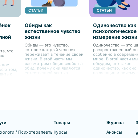
СТАТЬИ
СТАТЬИ
ёнок
Обиды как
Одиночество как
естественное чувство
психологическое
лной
жизни
измерение жизни
Обиды — это чувство,
Одиночество — это ш
которое каждый человек
распространенный оп
та, что
переживает в течение своей
особенно в современ
их
жизни. В этой части мы
мире. В этой части м
рассмотрим общие свойства
обсудим, что такое
ежное
обид, почему они являются
одиночество, как оно
ос о том,
естественной частью
на женщин и почему это
дить к
человеческого опыта, и как
явление имеет
в случае
они могут влиять на жизнь
психологическое изм
женщин.
тся не
самого
дителя,
уги
Товары
Журнал
хологи / Психотерапевты
Курсы
Анонсы