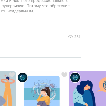
ржки и честного профессионального
 супервизию. Потому что обретение
ыть неидеальным.
281