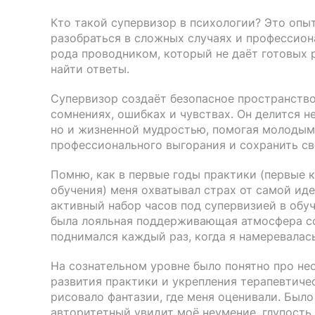
Кто такой супервизор в психологии? Это оп
разобраться в сложных случаях и профессион
рода проводником, который не даёт готовых 
найти ответы.
Супервизор создаёт безопасное пространство
сомнениях, ошибках и чувствах. Он делится 
но и жизненной мудростью, помогая молодым
профессионального выгорания и сохранить све
Помню, как в первые годы практики (первые 
обучения) меня охватывал страх от самой иде
активный набор часов под супервизией в обуч
была лояльная поддерживающая атмосфера со
поднимался каждый раз, когда я намеревалас
На сознательном уровне было понятно про не
развития практики и укрепления терапевтиче
рисовало фантазии, где меня оценивали. Было
авторитетный увидит моё неумение, глупость,