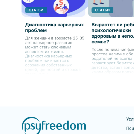
СТАТЬИ
СТАТЬИ
Диагностика карьерных
Вырастет ли реб
проблем
психологически
здоровым в непо
Для женщин в возрасте 25-35
семье?
лет карьерное развитие
может стать ключевым
После понимания фак
аспектом их жизни.
простое наличие обо
Диагностика карьерных
родителей не всегда
проблем начинается с
гарантирует безмят
осознания собственных
детство, встает вопр
целей, ценностей и страхов,
каким образом подхо
связанных с
воспитанию ребенка 
профессиональным ростом.
отсутствия одного из
родителей. Это являе
только вызовом для 
ребенка, но и для ро
остающегося с ним
Усл
Пси