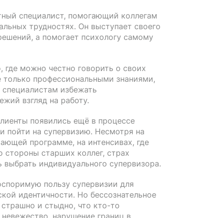
ытный специалист, помогающий коллегам
альных трудностях. Он выступает своего
решений, а помогает психологу самому
, где можно честно говорить о своих
не только профессиональными знаниями,
 специалистам избежать
жий взгляд на работу.
клиенты появились ещё в процессе
и пойти на супервизию. Несмотря на
ающей программе, на интенсивах, где
 стороны старших коллег, страх
ь выбрать индивидуального супервизора.
оспоримую пользу супервизии для
ской идентичности. Но бессознательное
 страшно и стыдно, что кто-то
 невежество, нарушение границ в