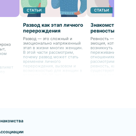
СТАТЬИ
СТАТЬИ
Развод как этап личного
Знакомство с
перерождения
ревностью
Развод — это сложный и
Ревность — это сложн
эмоционально напряженный
эмоция, которая може
ироко
этап в жизни многих женщин.
возникнуть из-за
ыт,
В этой части рассмотрим,
переживания угрозы в
ном
почему развод может стать
отношениях. В первой
ы
временем личного
рассмотрим, что такое
перерождения, вызовом и
ревность, какие её ф
 влияет
возможностью для женщин в
существуют и как она 
возрасте 25-35 лет.
на наше эмоциональн
состояние.
ерение.
Знакомства
Ассоциации