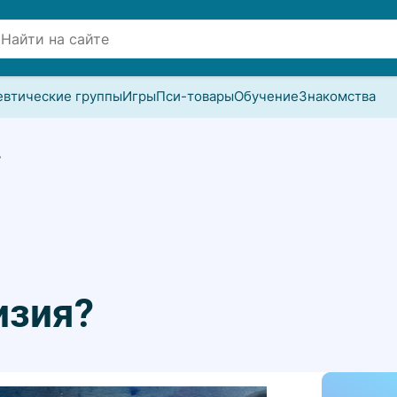
евтические группы
Игры
Пси-товары
Обучение
Знакомства
?
изия?