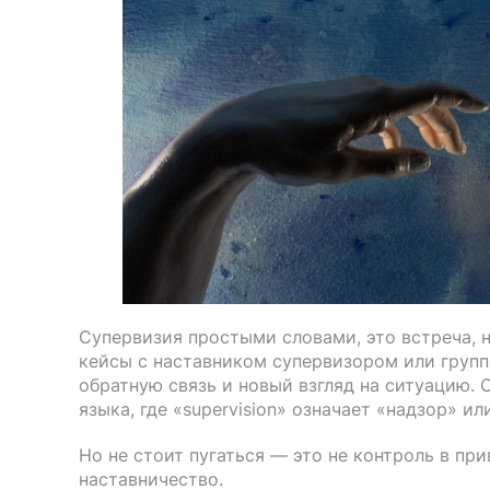
Супервизия простыми словами, это встреча, 
кейсы с наставником супервизором или групп
обратную связь и новый взгляд на ситуацию. 
языка, где «supervision» означает «надзор» и
Но не стоит пугаться — это не контроль в пр
наставничество.