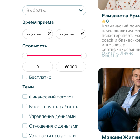
Выбрать...
Елизавета Ерм
0
Время приема
Клинический псих
психоаналитическ
психотерапевт, Ex
coach и бизнес-ко
интервизор,
Стоимость
сертифицированн
Онлайн, Лично
АПКБК
Москва
Бесплатно
Темы
Финансовый потолок
Боюсь начать работать
Управление деньгами
Отношения с деньгами
Установки про деньги
Максим Житни