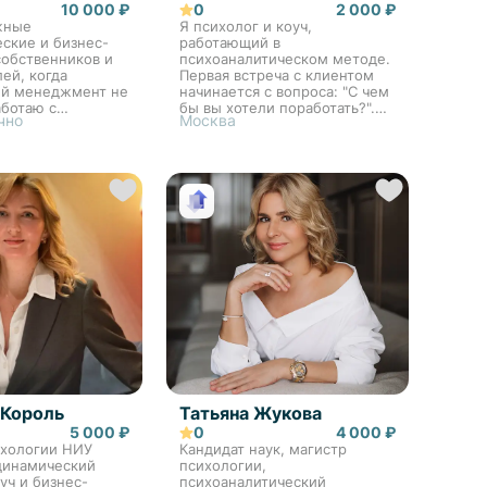
10 000 ₽
0
2 000 ₽
жные
Я психолог и коуч,
ские и бизнес-
работающий в
собственников и
психоаналитическом методе.
ей, когда
Первая встреча с клиентом
ий менеджмент не
начинается с вопроса: "С чем
аботаю с
бы вы хотели поработать?".
чно
Москва
 а не симптомами.
Моя цель - создать
ге опираюсь на
безопасное пространство, где
т
клиент может открыто
ателя и топ-
говорить о своих
 сочетан...
переживаниях...
 Король
Татьяна Жукова
5 000 ₽
0
4 000 ₽
ихологии НИУ
Кандидат наук, магистр
динамический
психологии,
оуч и бизнес-
психоаналитический