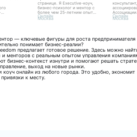
странице. Я Executive-коуч,
консультант
ого
бизнес-психолог и ментор с
ассоцииров
-
более чем 25-летним опытом
Ассоциации
Онлайн
Онлайн
 По
работы в области
психоаналит
Москва
Москва
нию я
личностного и
и бизнес ко
т строила
профессионального развития.
кой сфере.
Моя миссия — помочь вам
аузу...
раскрыть...
ентор — ключевые фигуры для роста предпринимателя и
ительно понимает бизнес-реалии?
eedom предлагает готовое решение. Здесь можно найти
й и менторов с реальным опытом управления компания
т бизнес-контекст изнутри и помогают решать страте
правление, выход на новые рынки.
 коуч онлайн из любого города. Это удобно, экономит
 привязки к месту.