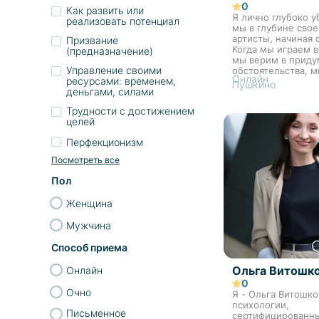
0
Как развить или
Я лично глубоко у
реализовать потенциал
мы в глубине сво
артисты, начиная с
Призвание
Когда мы играем в
(предназначение)
мы верим в прид
Управление своими
обстоятельства, 
Онлайн
ресурсами: временем,
максимально в ни
Пушкино
деньгами, силами
погружены. Когда
взрослая жизнь, н
Трудности с достижением
какими артистами.
целей
Перфекционизм
Посмотреть все
Пол
Женщина
Мужчина
Способ приема
Ольга Витошк
Онлайн
0
Очно
Я - Ольга Витошко
психологии,
Письменное
сертифицированны