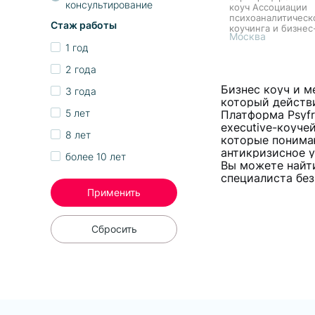
консультирование
коуч Ассоциации
психоаналитическ
Стаж работы
коучинга и бизнес
Москва
консультирования.
1 год
первому образова
экономист и 20 ле
2 года
карьеру в банковс
В 2021 году взяла п
Бизнес коуч и м
3 года
который действ
5 лет
Платформа Psyfr
executive-коуче
8 лет
которые понимаю
антикризисное у
более 10 лет
Вы можете найти
специалиста без
Применить
Сбросить