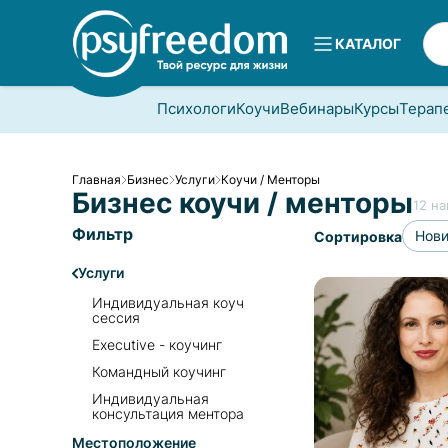
КАТАЛОГ
Психологи
Коучи
Вебинары
Курсы
Терап
Главная
Бизнес
Услуги
Коучи / Менторы
Бизнес коучи / менторы
12
на
Фильтр
Нов
Сортировка
Услуги
Индивидуальная коуч
сессия
Executive - коучинг
Командный коучинг
Индивидуальная
консультация ментора
Местоположение