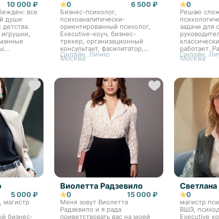
10 000 ₽
0
6 500 ₽
0
бежден: все
Бизнес-психолог,
Решаю сло
ей души
психоаналитически-
психологиче
 детства.
ориентированный психолог,
задачи для 
 игрушки,
Executive-коуч, бизнес-
руководител
уманные
трекер, организационный
классическ
мы
консультант, фасилитатор,
работает. Р
Онлайн, Лично
Онлайн, Ли
х
модератор. Моё первое
причинами,
Москва
Москва
 наступает
погружение в психологию
В менторин
е замечаем,
началось в 2012 году — из
личный опы
..
личного запроса, который
предприним
помог раз...
менеджера в
о
Виолетта Радзевило
Светлана
5 000 ₽
0
15 000 ₽
0
, магистр
Меня зовут Виолетта
магистр пс
Радзевило и я рада
ВШЭ, психо
й бизнес-
приветствовать вас на моей
Executive к