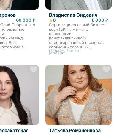
фронов
Владислав Сидевич
60 000 ₽
0
8 000 ₽
 Юрий Сафронов, я
Сертифицированный бизнес-
 по развитию
коуч (БК-1), магистр
 и
психологии,
ских команд
психоаналитически
вня. Все
ориентированный психолог,
 которыми я
сертифицированный
Онлайн, Лично
 сфокусировано
руководитель проектов
Москва
1 года переходят
(PMP), cтратегический и
иально другой
управленческий консультант с
вития бизнеса. В
более чем 20-летним опытом
работы в таких ком...
ассахатская
Татьяна Романенкова