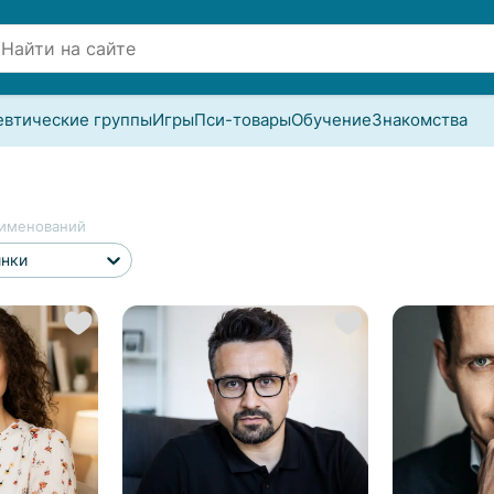
евтические группы
Игры
Пси-товары
Обучение
Знакомства
именований
инки