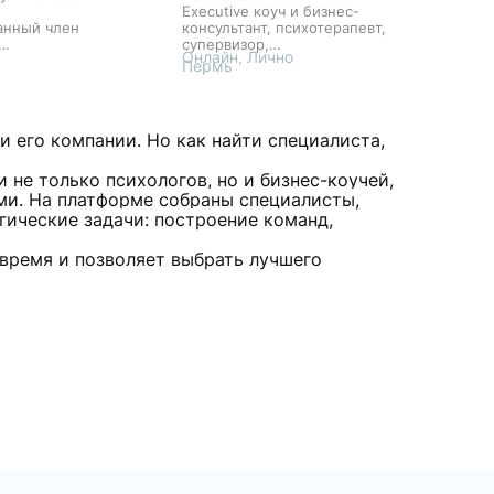
,
Executive коуч и бизнес-
анный член
консультант, психотерапевт,
супервизор,
Онлайн, Лично
ического коучига
сертифицированный член
Пермь
нсультирования
АПКБ, действительный член
ОППЛ, основатель платформы
PSYFREEDOM
 его компании. Но как найти специалиста,
 не только психологов, но и бизнес-коучей,
ми. На платформе собраны специалисты,
гические задачи: построение команд,
 время и позволяет выбрать лучшего