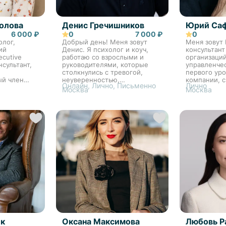
олова
Денис Гречишников
Юрий Са
6 000 ₽
0
7 000 ₽
0
олог,
Добрый день! Меня зовут
Меня зовут
ий
Денис. Я психолог и коуч,
консультант
ecutive
работаю со взрослыми и
организаций
нсультант,
руководителями, которые
управленче
столкнулись с тревогой,
первого уро
ый член
неуверенностью,
компании, с
Онлайн, Лично, Письменно
Лично
выгоранием, внутренними
системно и
Москва
Москва
конфликтами или
работаю от 
карьерными кризисами. Мои
на принцип
основные направления: •
уровень раз
тревога, обес...
тече...
к
Оксана Максимова
Любовь Р