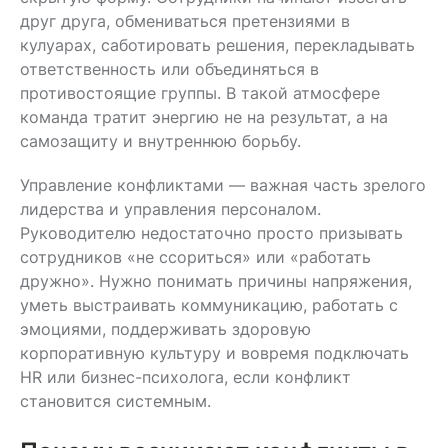
предпочитаю
профессиональ
друг друга, обмениваться претензиями в
интервенции с быстрым
выбор.
эффектом.
кулуарах, саботировать решения, перекладывать
ответственность или объединяться в
противостоящие группы. В такой атмосфере
команда тратит энергию не на результат, а на
самозащиту и внутреннюю борьбу.
Управление конфликтами — важная часть зрелого
лидерства и управления персоналом.
Руководителю недостаточно просто призывать
сотрудников «не ссориться» или «работать
дружно». Нужно понимать причины напряжения,
уметь выстраивать коммуникацию, работать с
эмоциями, поддерживать здоровую
корпоративную культуру и вовремя подключать
HR или бизнес-психолога, если конфликт
становится системным.