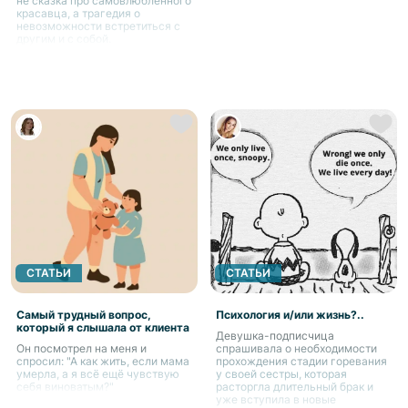
не сказка про самовлюблённого
красавца, а трагедия о
невозможности встретиться с
другим и с собой.
СТАТЬИ
СТАТЬИ
Самый трудный вопрос,
Психология и/или жизнь?..
который я слышала от клиента
Девушка-подписчица
Он посмотрел на меня и
спрашивала о необходимости
спросил: "А как жить, если мама
прохождения стадии горевания
умерла, а я всё ещё чувствую
у своей сестры, которая
себя виноватым?"
расторгла длительный брак и
уже вступила в новые