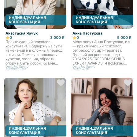
показываем человеку, где он
широким спектром запросов.
застревает, и помогаем
✅С какими запросами я
выбраться из этих застреваний.
работаю: ✔️с любым
тревожащим состоянием ✔️
ИНДИВИДУАЛЬНАЯ
ИНДИВИДУАЛЬНАЯ
фобии, страхи ✔️ панические
КОНСУЛЬТАЦИЯ
КОНСУЛЬТАЦИЯ
атаки ✔️ПТСР у гражданских
лиц (включая травмы
Анастасия Ярчук
Анна Пастухова
сексуального насилия,
0
3 000 ₽
0
5 000 ₽
последствия нападений, аварий,
Практикующий психолог-
Меня зовут Анна Пастухова, и я
пожаров, техногенных
консультант. Поддержу на пути
— практикующий психолог,
катастроф и стихийных
изменений и в сложный период
регрессолог, арт-терапевт.
бедствий) ✔️ хронические
в жизни. Помогу распознать
Лучший регрессолог года
соматические заболевания и
чувства, желания, обрести
2024/2025 FREEDOM GENIUS
связанные с ними
опору и быть собой. Ко мне
EXPERT AWARDS Я помогаю
психологические травмы ✔️РПП
Онлайн, Лично
Онлайн, Лично
можно прийти без чёткого
людям избавиться от фобий,
( расстройство пищевого
Екатеринбург
Краснодар
запроса, просто, когда тоска,
зависимых отношений,
поведения) ✔️супружеские
плохо и душа болит. Верю, что
комплексов, разобраться с
конфликты, измены,
психотерапия не избавляет
самооценкой, наладить личную
разногласия (не парная
человека от душевной боли, но
жизнь, решить финансовые
консультация, а работа с одним
делает эту боль выносимой.
трудности и многие другие
из партнеров) ✔️
Помогает проживать жизнь
проблемы. Также я предлагаю
производственные конфликты
более разнообразно и
безопасное путешествие в свои
✔️проблемы, связанные с
счастливо, вопреки трудностям
прошлые воплощения,
повышенной тревожностью,
и страданиям. Работаю в
разобрать кармические
неуверенностью в себе, низкой
интегративном подходе с
взаимоотношения с людьми.
самооценкой ✔️любой
опорой на АСТ (терапия
Также я работаю с
негативный эмоциональный фон
принятия и ответственности),
психосоматикой аллергии. Есть
❌С чем и кем я НЕ работаю: *с
схема-терапию,
два вида консультации онлайн -
клинической психиатрией, *
психоаналитическую теорию.
2500 руб. И очная (личная) -
суицидальными наклонностями,
ИНДИВИДУАЛЬНАЯ
ИНДИВИДУАЛЬНАЯ
Обо мне. Мне 35 лет, замужем,
5000 руб., (по
* алкогольной и наркотической
КОНСУЛЬТАЦИЯ
КОНСУЛЬТАЦИЯ
есть ребёнок. Более 17 лет моя
предварительному созвону и
зависимостью, *лицами