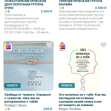
ПСИХОТЕРАПЕВТИЧЕСКАЯ
ТЕРАПЕВТИЧЕСКАЯ ГРУППА
ДОЛГОСРОЧНАЯ ГРУППА
ОНЛАЙН
ОЧНО
0
4 000 ₽
0
3 000 ₽
Приглашаем присоединиться к
Приглашаем в
психотерапевтической группе,
психотерапевтическую
работающей на долгосрочной
долгосрочную группу.
основе в Онлайн формате. Где:
Еженедельно по
Онлайн в ZOOM. Количество
ВОСКРЕСЕНЬЯМ с 19:00 до
участников определяется
20:30 Старт группы – 26 июня
динамикой группы. 1 встреча
2025 Как Записаться
длится 90 минут Условия:
Необходимо пройти 3 встречи-
Пройти несколько
интервью по 50 минут перед
собеседований с ведущим
вступлением в группу. Встречи
группы. Стоимость
проходят в формате личной
предварительной консультации
консультации длительностью 50
4000 рублей.
мин. Первое собеседование
онлайн бесплатно. Следующие
очно по стоимости 3000 рублей
за встречу. Запись на
собеседование по телефону: +
(968)914-20-85 WhatsApp и
Telegram
КНИГИ
КНИГИ
Свобода от тревоги. Справься
Это началось не с тебя. Как мы
с тревогой, пока она не
наследуем негативные
расправилась с тобой
сценарии нашей семьи и как
Роберт Лихи
остановить их влияние
Марк Уолинн
0
299 ₽