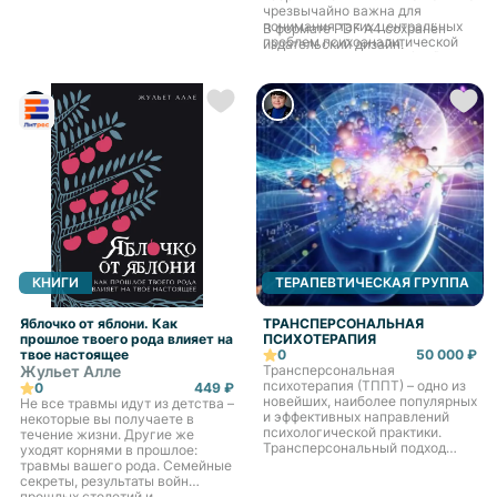
собраний, изучения Шагов и
чрезвычайно важна для
Традиций ВДА, рабочая тетрадь
понимания таких центральных
В формате PDF A4 сохранён
и руководство для групп. Текст
проблем психоаналитической
издательский дизайн.
ВДА анонимно написан его
теории, как природа Я (self),
членами и содержит
последствия нарушений в
руководство для работы по
развитии, ценность эмпатии.
программе 12 шагов,
направленной на
выздоровление от последствий
взросления в семьях
алкоголиков или
дисфункциональных по другим
причинам. ВДА адаптировало
“Шаги АА” (с разрешения
Сообщества Анонимных
Алкоголиков), чтобы помочь
участникам справиться с
детскими травмами,
КНИГИ
ТЕРАПЕВТИЧЕСКАЯ ГРУППА
пренебрежением и дать
надежду взрослым детям
алкоголиков и из других
Яблочко от яблони. Как
ТРАНСПЕРСОНАЛЬНАЯ
дисфункциональных семей во
прошлое твоего рода влияет на
ПСИХОТЕРАПИЯ
всем мире. В их число входят и
твое настоящее
0
50 000 ₽
взрослые, выросшие в семьях,
Жульет Алле
Трансперсональная
где не было употребления
психотерапия (ТППТ) – одно из
0
449 ₽
алкоголя и наркотических
новейших, наиболее популярных
Не все травмы идут из детства –
веществ. У членов ВДА есть
и эффективных направлений
некоторые вы получаете в
общие характерные черты,
психологической практики.
течение жизни. Другие же
которые они приобрели,
Трансперсональный подход
уходят корнями в прошлое:
взрослея в атмосфере насилия,
фокусирует внимание на
травмы вашего рода. Семейные
пренебрежения, стыда и
глубинных областях психики,
секреты, результаты войн
покинутости.
процессах развития личности и
прошлых столетий и