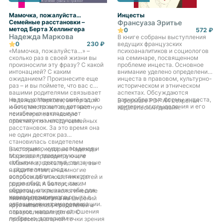
Мамочка, пожалуйста…
Инцесты
Семейные расстановки –
Франсуаза Эритье
метод Берта Хеллингера
0
572 ₽
Надежда Маркова
В книге собраны выступления
0
230 ₽
ведущих французских
«Мамочка, пожалуйста…» –
психоаналитиков и социологов
сколько раз в своей жизни вы
на семинаре, посвященном
произносили эту фразу? С какой
проблеме инцеста. Основное
интонацией? С каким
внимание уделено определению
ожиданием? Произнесите еще
инцеста в правовом, культурно-
раз – и вы поймете, что вас с
историческом и этническом
вашими родителями связывает
аспектах. Обсуждаются
не только генетический код, но
разнообразные формы инцеста,
Надежда Маркова, автор этой
В формате PDF A4 сохранён
и богатое прошлое, которое
критерии его выделения и его
книги, много лет ведет частную
издательский дизайн.
неизбежно накладывает
влияние на развитие индивида.
психотерапевтическую
отпечаток на настоящее.
практику по методу семейных
расстановок. За это время она
не один десяток раз
становилась свидетелем
настоящего чуда: вспоминая и
В историях, которые Надежда
осознавая травмирующие
Маркова приводит в книге
события из детства, связанные
«Мамочка, пожалуйста…», вы
с родителями, люди
найдете ответы на многие
освобождались от тяжкого
вопросы об отношениях детей и
груза обид и боли и, таким
родителей. А авторские
образом, открывали себя для
медитации и психологические
нового позитивного опыта в
техники помогут вам
Книга рассчитана на широкий
отношениях и самореализации.
избавиться от ревности и
круг читателей – родителей и
страхов, наполнить отношения
повзрослевших детей. С
любовью, доверием и
профессиональной точки зрения