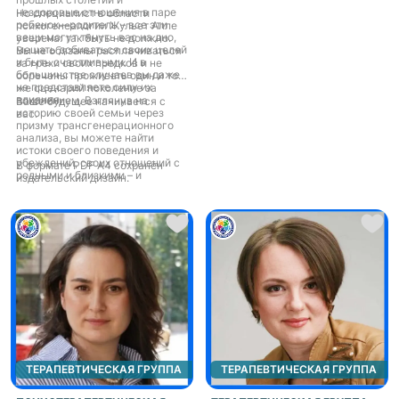
изменения сознания, изучает,
нездоровые отношения в паре
Но специалист в области
обосновывает и применяет на
ребенок—родитель – все эти
психогенеалогии Жульет Алле
практике представления, опыт и
вещи могут тянуть вас на дно,
уверена: так быть не должно.
психотехнологии мировых
мешать добиваться своих целей
Вы не обязаны расплачиваться
духовных традиций. Система
и быть счастливыми. И в
за грехи своих предков и не
трансперсональных концепций
большинстве случаев вы даже
обречены проживать один и тот
и методов – путь к истинному Я,
не представляете силу их
же сценарий поколение за
к идентичности и целостности и,
влияния.
поколением. Взглянув на
Ваше будущее начинается с
как следствие к полноценной
историю своей семьи через
вас.
гармоничной жизни и успешной
призму трансгенерационного
творческой самореализации.
анализа, вы можете найти
Многолетняя практика и опыт
истоки своего поведения и
трансперсональных психологов
убеждений, своих отношений с
В формате PDF A4 сохранён
и психотерапевтов дают
родными и близкими – и
издательский дизайн.
основание утверждать: всё, что
оставить позади все, чему нет
нужно для счастья – уже есть в
места в новой жизни.
потаённых «кладовых души».
Открытие этих кладовых –
основная задача
трансперсональной
психотерапии.
ТЕРАПЕВТИЧЕСКАЯ ГРУППА
ТЕРАПЕВТИЧЕСКАЯ ГРУППА