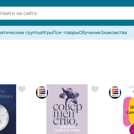
евтические группы
Игры
Пси-товары
Обучение
Знакомства