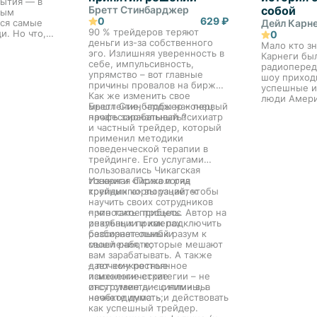
бытия — в
с которым нередко говорят
взаимодействие с этими
Бретт Стинбарджер
собой
ным
о таких людях.
яркими, интересными
0
629 ₽
тся самые
Дейл Карн
и очень своеобразными
90 % трейдеров теряют
что,
0
людьми.
деньги из-за собственного
я
Мало кто зн
эго. Излишняя уверенность в
Так ли уж
Карнеги бы
себе, импульсивность,
Так ли уж
радиоперед
упрямство – вот главные
изни? И
шоу приход
причины провалов на бирже.
акое сказки:
успешные и
Как же изменить свое
лечений или
люди Амери
мышление, чтобы наконец
Бретт Стинбарджер – первый
котором
рассказывал
начать зарабатывать?
профессиональный психиатр
т друг
карьерных в
и частный трейдер, который
ровенные
падениях, у
применил методики
Эти беседы 
поведенческой терапии в
ой чаще
знаменитых
трейдинге. Его услугами
Дейла Карн
пользовались Чикагская
О, ЧТО ВЫ
подскажут 
товарная биржа и ряд
Из книги «Психология
МЕНИТ ВАС
бизнес-реш
крупных корпораций, чтобы
трейдинга» вы узнаете:
на достиже
научить своих сотрудников
и,
амбициозны
приносить прибыль. Автор на
– что такое процесс
 Редкая
уверенност
реальных примерах
инкубации и как подключить
справиться 
разбирает ошибки
бессознательный разум к
неудачи.
мышления, которые мешают
своей работе;
вам зарабатывать. А также
дает конкретные
– почему постоянное
психологические
изменение стратегии – не
инструменты – с ними вы
отсутствие дисциплины, а
начнете думать и действовать
необходимость;
как успешный трейдер.