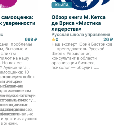
КНИГИ
 самооценка:
Обзор книги М. Кетса
 к уверенности
де Вриса «Мистика
лидерства»
нс
Русская школа управления
699 ₽
0
26 ₽
удачи, проблемы
Наш эксперт Юрий Бастриков
ем, бытовые и
— преподаватель Русской
нфликты
Школы Управления,
влияют на нашу
консультант в области
 Но как ее
организации бизнеса,
? Аудиокнига
психолог — обсудит с
самооценка: 10
ведущей программы
ренности в себе»
т проверенные
практические упражнения
а, автора
евтические
для лидеров, которые
а «Терапия
письменные
подробно описывает
», поможет вам
рактические
Манферд Кетс де Врис в
 личную систему
, а также тесты и
своей книге.
справиться с
 которые помогут
и эмоциями и
амовосприятие,
«Основной задачей изучения
асти, где вы
астроение и
одство для всех,
лидерства, по мнению
ь эмоционально
обность.
здоровить
автора, является
 и достичь лучших
возвращение человека в
 в жизни.
организацию. Лидерство —
это попытка смотреть на
людей в организации не как
на инструменты, а как на