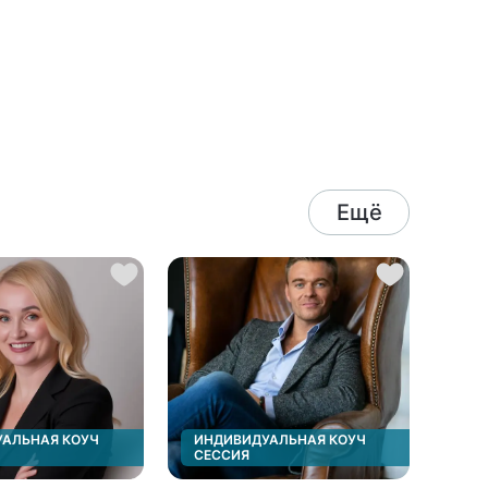
трудностями. Можно
использовать группу как
паузу для отдыха — прийти,
помолчать, послушать,
расслабиться. Побыть среди
людей. У группы есть важное
правило конфиденциальности
— участникам нельзя
рассказывать за пределами
группами о том, что
происходило на встрече и что
они услышали от других.
Ещё
Чтобы попасть в группу
необходимо бесплатно
познакомиться с ведущей по
видеосвязи (занимает 10-15
минут) и после внести оплату
первой встречи. Пишите в
личные сообщения, что
хотите попасть в группу.
АЛЬНАЯ КОУЧ
ИНДИВИДУАЛЬНАЯ КОУЧ
СЕССИЯ