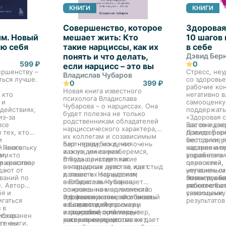
КНИГИ
КНИГИ
Совершенство, которое
Здоровая
м. Новый
мешает жить: Кто
10 шагов
ию себя
такие нарциссы, как их
в себе
понять и что делать,
Дэвид Бер
599 ₽
0
если нарцисс – это вы
ершенству –
Стресс, не
Владислав Чубаров
ться лучше.
со здоровь
0
399 ₽
рабочие ко
Новая книга известного
 кто
негативно 
психолога Владислава
 и
самооценку.
Чубарова – о нарциссах. Она
 действиях,
поддержать
будет полезна не только
из-за
«Здоровая 
родственникам обладателей
все
шагов к уве
Вас ожидаю
нарциссического характера,
 тех, кто
Дэвида Берн
психотерап
их коллегам и созависимым
и
бестселлер
методики, 
партнерам, но и, что очень
Без -предубеждения
. Поскольку
й книге
настроения
задания и п
важно, им самим.
и осуждения разберемся,
от, кто
ими
выработать
упражнения
В большинстве книг
откуда приходят такие
и красивее
ршенства,
ценностей, 
опросники,
о нарциссах дело не идет
непарадные чувства, как стыд
дают от
негативным
улучшить с
дальше их осуждения,
и зависть. Нарциссизм
ваний по
выявить обл
повысить н
Это— руков
а Владислав Чубаров,
необязательно означает
. Автор
можете быт
работоспос
кто хочет о
опираясь на многолетний
пожизненное одиночество
бя и
уязвимыми.
самооценку
профессиональный и личный
и фатальную неспособность
Это книга о том, что такое
игаться
результатов
опыт, а также примеры
к близости. Я расскажу
на самом деле
 в
из мировой практики,
о способах, с помощью
нарциссический характер,
ибках.
 сохранен
рассказывает, что
которых нарцисс сможет,
какие преимущества он дает
иге вы
ет книги.