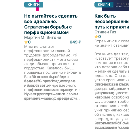
КНИГИ
КНИГИ
Не пытайтесь сделать
Как быть
все идеально.
несовершенны
Стратегии борьбы с
путь к принят
перфекционизмом
Стивен Гиз
0
Мартин М. Энтони
Стремиться к сов
0
649 ₽
не значит станови
Многие считают
перфекционизм главной
Эта книга для тех,
трудовой добродетелью. «Я
чувствует тревогу
перфекционист» – эти слова
сомнения в своих
люди обычно произносят с
кто потерял себя 
гордостью. Казалось бы,
желания сделать 
привычка постоянно находить
идеально. Она для
в себе и своей работе
В этой книге вы найдете
устал сравнивать 
недочеты необходима для
более 50 практик, которые
разочаровываться
Стивен Гиз в свое
личностного и
избавят вас от чрезмерного
всегда найдется т
делится маленьк
профессионального развития.
перфекционизма: помогут
успешнее, умнее 
ритуалами несове
Но авторы этой книги
лучше распоряжаться своим
нас.
которые освобож
считают иначе. Они изучали
временем, фокусироваться на
удушающих требо
проблему перфекционизма
важном, научиться «жить с
отношению к себе
более 20 лет (да и сами в
ошибками». Авторы
учит принятию се
прошлом стремились к
разрабатывали их в течение
объясняет, как дв
«нездоровому
многих лет и опробовали на
вперед, когда увяз
совершенству») и убедились:
себе. Выберите технику,
накопившихся ош
В формате PDF A4
перфекционизм токсичен.
которая подойдет вам лучше
Благодаря его кн
издательский мак
Иными словами,
всего, и практикуйте не