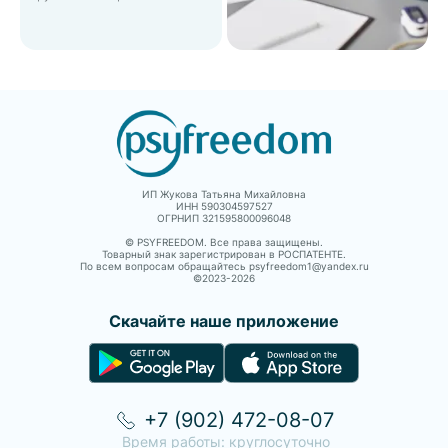
ИП Жукова Татьяна Михайловна
ИНН 590304597527
ОГРНИП 321595800096048
© PSYFREEDOM. Все права защищены.
Товарный знак зарегистрирован в РОСПАТЕНТЕ.
По всем вопросам обращайтесь psyfreedom1@yandex.ru
©2023-
2026
Скачайте наше приложение
+7 (902) 472-08-07
Время работы: круглосуточно