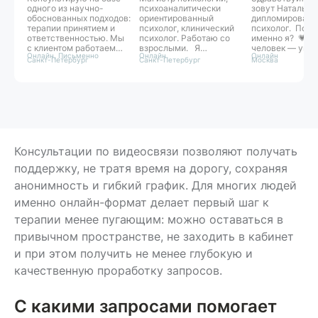
одного из научно-
психоаналитически
зовут Наталья. 
обоснованных подходов:
ориентированный
дипломирован
терапии принятием и
психолог, клинический
психолог. Поч
ответственностью. Мы
психолог. Работаю со
именно я? 💗К
с клиентом работаем
взрослыми. Я
человек — уник
Онлайн, Письменно
Онлайн
Онлайн
как команда над
предлагаю вам
поэтому каждо
Санкт-Петербург
Санкт-Петербург
Москва
достижением целей и
безопасное
необходим осо
задач терапии. Свой
пространство, где мы
подход. Опирая
стиль могу
сможем найти источник
для работы я и
сформулировать как
ваших трудностей и шаг
интегрированн
«бережная
за шагом приблизиться
подход
внимательность».
к желаемым
консультирован
Прямо на сессиях мы
изменениям.
Интегративный 
формируем конкретные
— это гибкость,
навыки под запрос
глубина, опора 
Консультации по видеосвязи позволяют получать
человека, которые
и на живой конт
поддержку, не тратя время на дорогу, сохраняя
возможно унести с
человеком. Это
собой в жизнь. Если
модный тренд, 
анонимность и гибкий график. Для многих людей
ситуация позволяет,
осознанный
предпочитаю
профессиональ
именно онлайн-формат делает первый шаг к
интервенции с быстрым
выбор.
эффектом.
терапии менее пугающим: можно оставаться в
привычном пространстве, не заходить в кабинет
и при этом получить не менее глубокую и
качественную проработку запросов.
С какими запросами помогает