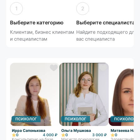
1
2
Выберите категорию
Выберите специалиста
Клиентам, бизнес клиентам
Найдите подходящего для
и специалистам
вас специалиста
ПСИХОЛОГ
ПСИХОЛОГ
ПСИХОЛОГ
Ирра Сапонькова
Ольга Мушкова
Матвеева Ната
0
4 000 ₽
0
3 000 ₽
0
Консультирую на базе
Магистр психологии,
Здравствуйте, 