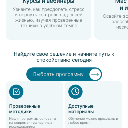
Курсы и вебинары
Мас
и 
Узнайте, как преодолеть стресс
и вернуть контроль над своей
Освойте э
жизнью, изучая проверенные
рассла
техники в удобном темпе
неск
Найдите свое решение и начните путь к
спокойствию сегодня
Выбрать программу
Проверенные
Доступные
методики
материалы
Наши программы основаны
Обучение можно проходить в
на современных научных
любое время
исследованиях