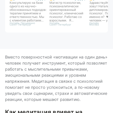
Консультирую на базе
Магистр психологии,
Здравствуйте, 
одного из научно-
психоаналитически
зовут Наталья. 
обоснованных подходов:
ориентированный
дипломирован
терапии принятием и
психолог, клинический
психолог. Поч
ответственностью. Мы
психолог. Работаю со
именно я? 💗К
с клиентом работаем
взрослыми. Я
человек — уник
Онлайн, Письменно
Онлайн
Онлайн
как команда над
предлагаю вам
поэтому каждо
Санкт-Петербург
Санкт-Петербург
Москва
достижением целей и
безопасное
необходим осо
задач терапии. Свой
пространство, где мы
подход. Опирая
стиль могу
сможем найти источник
для работы я и
сформулировать как
ваших трудностей и шаг
интегрированн
«бережная
за шагом приблизиться
подход
внимательность».
к желаемым
консультирован
Прямо на сессиях мы
изменениям.
Интегративный 
формируем конкретные
— это гибкость,
навыки под запрос
глубина, опора 
Вместо поверхностной «мотивации на один день»
человека, которые
и на живой конт
человек получает инструмент, который позволяет
возможно унести с
человеком. Это
собой в жизнь. Если
модный тренд, 
работать с мыслительными привычками,
ситуация позволяет,
осознанный
предпочитаю
профессиональ
эмоциональными реакциями и уровнем
интервенции с быстрым
выбор.
эффектом.
напряжения. Медитация в связке с психологией
помогает не просто успокоиться, а по-новому
увидеть свои сценарии, страхи и автоматические
реакции, которые мешают развитию.
Как медитация влияет на