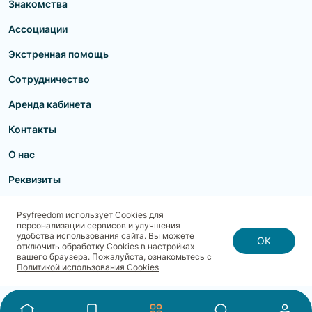
Знакомства
Ассоциации
Экстренная помощь
Сотрудничество
Аренда кабинета
Контакты
О нас
Реквизиты
Пользовательское соглашение
Политика конфиденциальности
Psyfreedom использует Cookies для
Договор-оферта для партнеров и образовательных учреждений
персонализации сервисов и улучшения
Договор-оферта для специалистов
Блог
Карта сайта
удобства использования сайта. Вы можете
Согласие на обработку, хранение и передачу персональных данных
ОК
отключить обработку Cookies в настройках
Реквизиты
Политика использования cookies
вашего браузера. Пожалуйста, ознакомьтесь с
Договор-оферта с Клиентом
Политика безопасности платежей
Политикой использования Cookies