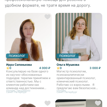
удобном формате, не тратя время на дорогу.
ПСИХОЛОГ
ПСИХОЛОГ
Ирра Сапонькова
Ольга Мушкова
0
4 000 ₽
0
3 000 ₽
Консультирую на базе одного
Магистр психологии,
из научно-обоснованных
психоаналитически
подходов: терапии принятием и
ориентированный психолог,
ответственностью. Мы с
клинический психолог.
клиентом работаем как
Работаю со взрослыми. Я
команда над достижением
предлагаю вам безопасное
Онлайн, Письменно
Онлайн
целей и задач терапии. Свой
пространство, где мы сможем
Санкт-Петербург
Санкт-Петербург
стиль могу сформулировать
найти источник ваших
как «бережная
трудностей и шаг за шагом
внимательность». Прямо на
приблизиться к желаемым
сессиях мы формируем
изменениям.