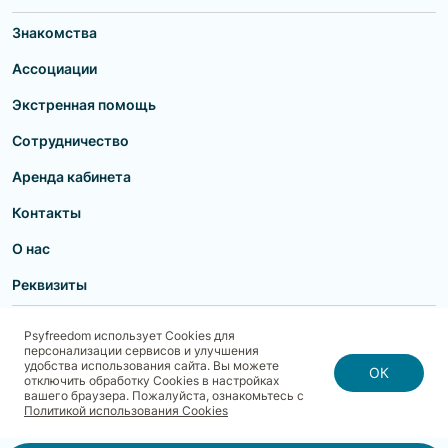
Знакомства
Ассоциации
Экстренная помощь
Сотрудничество
Аренда кабинета
Контакты
О нас
Реквизиты
Пользовательское соглашение
Политика конфиденциальности
Psyfreedom использует Cookies для
Договор-оферта для партнеров и образовательных учреждений
персонализации сервисов и улучшения
Договор-оферта для специалистов
Блог
Карта сайта
удобства использования сайта. Вы можете
Согласие на обработку, хранение и передачу персональных данных
ОК
отключить обработку Cookies в настройках
Реквизиты
Политика использования cookies
вашего браузера. Пожалуйста, ознакомьтесь с
Договор-оферта с Клиентом
Политика безопасности платежей
Политикой использования Cookies