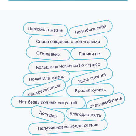
Полюбила себя
Полюбила жизнь
Снова общаюсь с родителями
Отношения
Паники нет
Больше не испытываю стресс
Ушла тревога
Полюбила жизнь
Раскрепощение
Бросил курить
Стал улыбаться
Нет безвыходных ситуаций
Доверие
Благодарность
Получил новое предложение