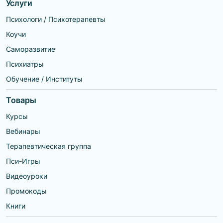
Услуги
отказы; — Обретают
нарушение сна, анализ
уверенность, спокойствие и
сновидений; • психосоматика,
опору на себя; — Лучше
телесные блоки. Перемены в
Психологи / Психотерапевты
понимают себя и свои
жизни, ситуации выбора,
чувства; — Научаются
кризисные периоды: • разрыв
Коучи
выстраивать благополучные,
отношений, развод; •
доверительные отношения.
жизненные тупики,
Саморазвитие
Если в этих описаниях вы
возрастные кризисы, поиск
узнали себя, приглашаю вас
опоры; • проблемы выбора и
Психиатры
на первичную консультацию,
принятия решений; • потеря
на которой мы познакомимся,
работы, дохода; • утрата
Обучение / Институты
обсудим ваш запрос, я
близкого человека; • помощь в
поделюсь своим видением
адаптации (смена места
вашей ситуации и мы
жительства, ситуации
Товары
совместно примем решение о
неопределенности).
возможности и необходимости
Психологические травмы
дальнейшей работы.
детства, мешающие во
Курсы
Принимаю очно в Москве и
взрослой жизни: • отсутствие
онлайн по всему миру.
родителей, одного из
Вебинары
Работаю по предоплате,
родителей; • эмоциональная
официально, выдаю чеки.
холодность, дефицит внимания
Терапевтическая группа
Регулярно прохожу обучения и
от родителей, обида; •
супервизии, чтобы
ощущение, что вы были
Пси-Игры
обеспечивать лучшее
нежеланным ребенком, не
качество работы для своих
вовремя, «не того» пола; •
Видеоуроки
клиентов.
эмоциональное или
физическое насилие; •
Промокоды
деструктивные семьи,
негативные установки,
Книги
навязанные взрослыми.