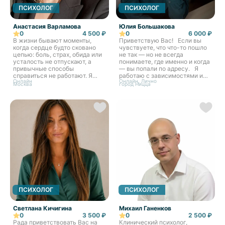
ПСИХОЛОГ
ПСИХОЛОГ
Анастасия Варламова
Юлия Большакова
0
4 500 ₽
0
6 000 ₽
В жизни бывают моменты,
Приветствую Вас! Если вы
когда сердце будто сковано
чувствуете, что что-то пошло
цепью: боль, страх, обида или
не так — но не всегда
усталость не отпускают, а
понимаете, где именно и когда
привычные способы
— вы попали по адресу. Я
справиться не работают. Я
работаю с зависимостями и
Онлайн
Онлайн, Лично
верю, что в каждом человеке
созависимостью, депрессией,
Москва
город Ницца
есть сила для перемен, нужно
тревожными расстройствами,
лишь дать ей место и время
жизненными кризисами и
раскрыться. Для меня главное
травмой. С теми состояниями,
быть рядом в эти непростые
где важно не просто облегчить
минуты. Слушать не только
симптом, но и понять его
слова, но и то, что за ними:
историю — личную, семейную,
боль, надежду, растерянность
иногда уходящую глубже, чем
или желание жить по‑новому.
кажется. За годы практики я
Создавать атмосферу, в
работала в нескольких странах
которой можно без опаски
и с людьми самых разных
прикоснуться к самым
культурных контекстов. Этот
хрупким частям души, где
опыт убедил меня: каждый
прячутся и раны, и ответы.
человек приходит со своей
уникальной историей, и
именно она заслуживает
ПСИХОЛОГ
ПСИХОЛОГ
внимания. Я клинический и
аналитический психолог в
Светлана Кичигина
Михаил Ганенков
частной практике — работаю в
0
3 500 ₽
0
2 500 ₽
психоаналитическом и
Рада приветствовать Вас на
Клинический психолог,
юнгианском подходах,