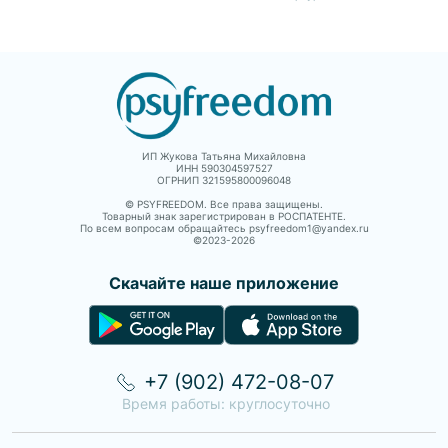
и дойти до желаемого
родительстве. Если внутри
выход из негативных
результата. Ко мне
много тревоги, напряжения,
сценариев и установок.
обращаются, когда: — «Я всё
пустоты, эмоциональной
Вопросы взаимоотношений,
понимаю, но не могу ничего
перегрузки или снижается
семейное консультирование: •
изменить»; — Сложно
самоценность. Если вы
конфликты,
выстроить отношения, не
проходите через кризис,
неудовлетворенность
теряя себя; — Тревога и
изменения, поиск себя,
отношениями, манипуляции,
ощущение, что нужно всё
сложности в сексуальной
абьюз; • сложности в
контролировать, мешают жить;
сфере, телесные реакции на
построении отношений, поиск
— Хочется перестать
стресс и нуждаетесь в
партнера; • измена партнера,
подстраиваться, быть
поддержке и опоре.
ревность, любовные
ИП Жукова Татьяна Михайловна
«удобным» и начать жить свою
треугольники; • любовная
ИНН 590304597527
жизнь; — Внутри —
зависимость и созависимость;
ОГРНИП 321595800096048
напряжение, стыд, вина,
• сохранение семейных
самокритика, а снаружи —
отношений, поиск баланса; •
© PSYFREEDOM. Все права защищены.
«всё нормально»; —
Товарный знак зарегистрирован в РОСПАТЕНТЕ.
детско-родительские
По всем вопросам обращайтесь psyfreedom1@yandex.ru
Необходимо восстановится
отношения; • расставания,
©2023-
2026
после расставания или
развод; • повторяющиеся
предательства, выйти из
деструктивные семейные
деструктивных отношений.
сценарии. Эмоциональные
Скачайте наше приложение
Мне важно, чтобы вы
состояния: • страхи,
чувствовали себя в терапии в
тревожность, стресс,
безопасности, без осуждения
депрессия, апатия, внутреннее
и давления. Я не даю
напряжение; • обида, вина,
«волшебных таблеток», но
стыд, ревность, агрессия,
помогу вам пройти путь к
зависть, разочарование,
решению вашего запроса
одиночество; • выгорание,
+7 (902) 472-08-07
бережно и эффективно. В
внутренние конфликты, сидром
результате нашей работы мои
самозванца, обесценивание
Время работы: круглосуточно
клиентки: — Научаются
себя; • экзистенциональный
обозначать личные границы,
кризис (непонимание либо
говорить «нет» и принимать
потеря смысла жизни); •