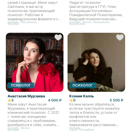
своей странице! Меня зовут
Педагог-психолог
индивидуально и в группе. В
Светлана, я магистр
(магистратура в ГГУ), Член
профессии я уже более
психологии, практикующий
Ассоциации Когнитивно-
восьми лет. Всё это время
психолог. Работаю в
Поведенческой Психотерапии,
остаюсь в личном анализе и
индивидуальном формате и с
Ведущий психологических
супервизии — потому что
Онлайн, Письменно
Онлайн, Лично, Письменно
парами. Принципами моей
Групп и тренингов (МГППУ).
считаю это не формальностью,
Москва
Куровское
работы являются: бережное и
Помогаю осознать причины
а основой честной работы.
безоценочное отношение,
ваших трудностей, найти
Продолжаю учиться:
эмпатия и поддержка. В
внутренние ресурсы и
международный тренинг по
процессе сессий важным
изменить неэффективные
юнгианскому анализу в IAAP и
считаю комфорт и
сценарии жизни. Работаю с: 1.
психоаналитической
конфиденциальность.
Мыслями и эмоциями (страхи,
подготовке в SFPA. Принимаю
Приоритет - эффективность
апатия, стресс, навязчивые
очно и онлайн. Рада вас
для клиента. Основные
мысли, низкая самооценка). 2.
видеть здесь.
запросы, с которыми я
Поведением и отношениями
работаю: Личностный рост и
(конфликты, проблемы в паре/
развитие: • любовь к себе,
семье, прокрастинация,
самоценность, самооценка,
выгорание). 3. Телесными
уверенность в себе; •
проявлениями психики
саморазвитие, постановка и
(психосоматика, телесные
достижение целей, ресурсы; •
зажимы, последствия травм).
ПСИХОЛОГ
ПСИХОЛОГ
работа с ценностями в
качестве главных индикаторов
Анастасия Мурзаева
Ксения Келль
целей и желаний; •
5
4 000 ₽
0
5 500 ₽
выстраивание личных границ,
Меня зовут Анастасия
Ко мне можно обратиться,
навык говорить «нет»; •
Мурзаева, я практикующий
если вы чувствуете нехватку
перфекционизм, внутренний
клинический психолог. С 2021
тепла и близости, устали от
критик; • межличностное
г. помогаю женщинам
конфликтов или
общение; • присутствие
справляться с проблемами,
ответственности,
«здесь и сейчас», ощущение
разобраться в себе, снизить
переживаете расставание,
радости, позитивное
Онлайн, Лично
Онлайн
тревогу, выработать решение
утрату или сложности в
мышление; • страх перемен,
Москва
Санкт-Петербург