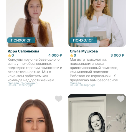
ПСИХОЛОГ
ПСИХОЛОГ
Ирра Сапонькова
Ольга Мушкова
0
4 000 ₽
0
3 000 ₽
Консультирую на базе одного
Магистр психологии,
из научно-обоснованных
психоаналитически
подходов: терапии принятием и
ориентированный психолог,
ответственностью. Мы с
клинический психолог.
клиентом работаем как
Работаю со взрослыми. Я
команда над достижением
предлагаю вам безопасное
Онлайн, Письменно
Онлайн
целей и задач терапии. Свой
пространство, где мы сможем
Санкт-Петербург
Санкт-Петербург
стиль могу сформулировать
найти источник ваших
как «бережная
трудностей и шаг за шагом
внимательность». Прямо на
приблизиться к желаемым
сессиях мы формируем
изменениям.
конкретные навыки под запрос
человека, которые возможно
унести с собой в жизнь. Если
ситуация позволяет,
предпочитаю интервенции с
быстрым эффектом.