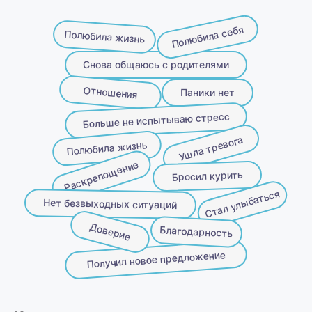
Полюбила себя
Полюбила жизнь
Снова общаюсь с родителями
Отношения
Паники нет
Больше не испытываю стресс
Ушла тревога
Полюбила жизнь
Раскрепощение
Бросил курить
Стал улыбаться
Нет безвыходных ситуаций
Доверие
Благодарность
Получил новое предложение