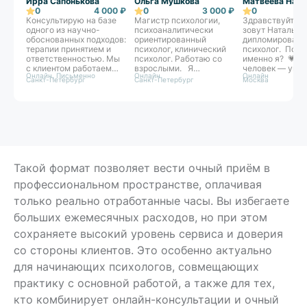
Ирра Сапонькова
Ольга Мушкова
Матвеева Ната
0
4 000 ₽
0
3 000 ₽
0
Консультирую на базе
Магистр психологии,
Здравствуйте, 
одного из научно-
психоаналитически
зовут Наталья. 
обоснованных подходов:
ориентированный
дипломирован
терапии принятием и
психолог, клинический
психолог. Поч
ответственностью. Мы
психолог. Работаю со
именно я? 💗К
с клиентом работаем
взрослыми. Я
человек — уник
Онлайн, Письменно
Онлайн
Онлайн
как команда над
предлагаю вам
поэтому каждо
Санкт-Петербург
Санкт-Петербург
Москва
достижением целей и
безопасное
необходим осо
задач терапии. Свой
пространство, где мы
подход. Опирая
стиль могу
сможем найти источник
для работы я и
сформулировать как
ваших трудностей и шаг
интегрированн
«бережная
за шагом приблизиться
подход
внимательность».
к желаемым
консультирован
Прямо на сессиях мы
изменениям.
Интегративный 
формируем конкретные
— это гибкость,
навыки под запрос
глубина, опора 
Такой формат позволяет вести очный приём в
человека, которые
и на живой конт
профессиональном пространстве, оплачивая
возможно унести с
человеком. Это
собой в жизнь. Если
модный тренд, 
только реально отработанные часы. Вы избегаете
ситуация позволяет,
осознанный
предпочитаю
профессиональ
больших ежемесячных расходов, но при этом
интервенции с быстрым
выбор.
эффектом.
сохраняете высокий уровень сервиса и доверия
со стороны клиентов. Это особенно актуально
для начинающих психологов, совмещающих
практику с основной работой, а также для тех,
кто комбинирует онлайн-консультации и очный