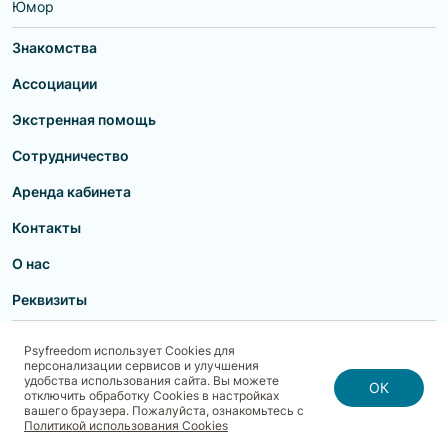
Юмор
Знакомства
Ассоциации
Экстренная помощь
Сотрудничество
Аренда кабинета
Контакты
О нас
Реквизиты
Пользовательское соглашение
Политика конфиденциальности
Psyfreedom использует Cookies для
Договор-оферта для партнеров и образовательных учреждений
персонализации сервисов и улучшения
Договор-оферта для специалистов
Блог
Карта сайта
удобства использования сайта. Вы можете
Согласие на обработку, хранение и передачу персональных данных
ОК
отключить обработку Cookies в настройках
Реквизиты
Политика использования cookies
вашего браузера. Пожалуйста, ознакомьтесь с
Договор-оферта с Клиентом
Политика безопасности платежей
Политикой использования Cookies