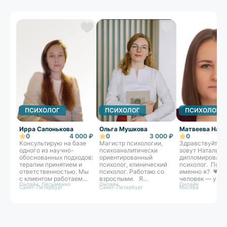
ПСИХОЛОГ
ПСИХОЛОГ
ПСИХОЛОГ
Ирра Сапонькова
Ольга Мушкова
Матвеева Ната
0
4 000 ₽
0
3 000 ₽
0
Консультирую на базе
Магистр психологии,
Здравствуйте, 
одного из научно-
психоаналитически
зовут Наталья. 
обоснованных подходов:
ориентированный
дипломирован
терапии принятием и
психолог, клинический
психолог. Поч
ответственностью. Мы
психолог. Работаю со
именно я? 💗К
с клиентом работаем
взрослыми. Я
человек — уник
Онлайн, Письменно
Онлайн
Онлайн
как команда над
предлагаю вам
поэтому каждо
Санкт-Петербург
Санкт-Петербург
Москва
достижением целей и
безопасное
необходим осо
задач терапии. Свой
пространство, где мы
подход. Опирая
стиль могу
сможем найти источник
для работы я и
сформулировать как
ваших трудностей и шаг
интегрированн
«бережная
за шагом приблизиться
подход