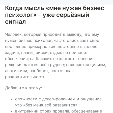
внимательность».
к желаемым
консультирован
Прямо на сессиях мы
изменениям.
Интегративный 
Когда мысль «мне нужен бизнес
формируем конкретные
— это гибкость,
навыки под запрос
глубина, опора 
психолог» – уже серьёзный
человека, которые
и на живой конт
возможно унести с
человеком. Это
сигнал
собой в жизнь. Если
модный тренд, 
ситуация позволяет,
осознанный
предпочитаю
профессиональ
интервенции с быстрым
выбор.
Человек, который приходит к выводу, что ему
эффектом.
нужен бизнес психолог, часто описывает своё
состояние примерно так: постоянно в голове
задачи, планы, риски; отдых не приносит
облегчения; на близких не хватает терпения;
решения даются всё труднее; появляется цинизм,
апатия или, наоборот, постоянная
раздражительность.
Добавьте к этому:
сложности с делегированием и ощущение,
что «без меня всё развалится»;
внутренний страх провала, обесценивание