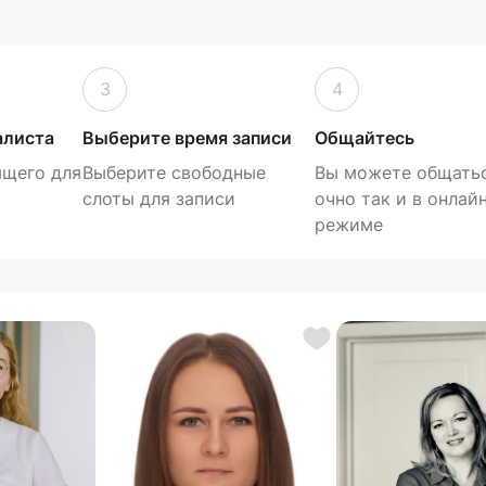
3
4
алиста
Выберите время записи
Общайтесь
ящего для
Выберите свободные
Вы можете общатьс
слоты для записи
очно так и в онлай
режиме