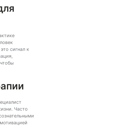
для
актике
еловек
это сигнал к
вация,
 чтобы
рапии
пециалист
жизни. Часто
ссознательными
с мотивацией