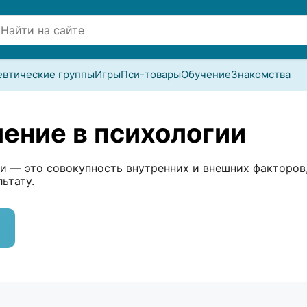
евтические группы
Игры
Пси-товары
Обучение
Знакомства
ение в психологии
ии — это совокупность внутренних и внешних факторов
ьтату.