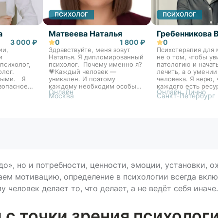
ПСИХОЛОГ
ПСИХОЛОГ
а
Матвеева Наталья
Гребенникова 
3 000 ₽
0
1 800 ₽
0
ии,
Здравствуйте, меня зовут
Психотерапия для 
и
Наталья. Я дипломированный
не о том, чтобы ув
психолог,
психолог. Почему именно я?
патологию и начат
олог.
💗Каждый человек —
лечить, а о умении
лыми. Я
уникален. И поэтому
человека. Я верю, 
зопасное
каждому необходим особый
каждого есть ресу
Онлайн
Онлайн, Лично
 мы
подход. Опираясь на это для
открытия себя. Дл
Москва
Санкт-Петербург
очник
работы я использую
важно увидеть Ва
и шаг за
интегрированный подход
уникальность и по
ся к
консультирования.
встретиться с ней.
ниям.
Интегративный подход — это
для сопровождени
гибкость, глубина, опора на
стремящимся выяв
науку и на живой контакт с
развить свой потен
человеком. Это не модный
людей, которые хо
тренд, а осознанный
«свою» жизнь и бы
профессиональный выбор.
согласии с собой!
до», но и потребности, ценности, эмоции, установки, 
аем мотивацию, определение в психологии всегда вкл
 человек делает то, что делает, а не ведёт себя иначе.
 с точки зрения психолог