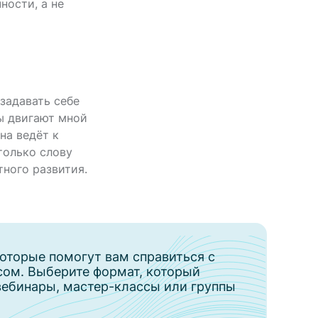
ности, а не
задавать себе
ры двигают мной
на ведёт к
только слову
тного развития.
оторые помогут вам справиться с
сом. Выберите формат, который
вебинары, мастер-классы или группы