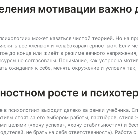
еления мотивации важно 
 психологии» может казаться чистой теорией. Но на пр
яснять всё «ленью» и «слабохарактерностью». Если ч
тое до конца или живёт в режиме вечного напряжения, 
ресурсы не согласованы. Понимание, как устроена моти
ть ожидания к себе, менять окружение и условия так,
чностном росте и психоте
е в психологии» выходит далеко за рамки учебника. С
тивы стоят за его выбором работы, партнёров, стиля 
и целями («хочу успеха», «хочу стабильности») и бе
одителей, не брать на себя ответственность). Работа 