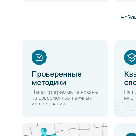
Найди
Проверенные
Кв
методики
сп
Наши программы основаны
Наши
на современных научных
мног
исследованиях