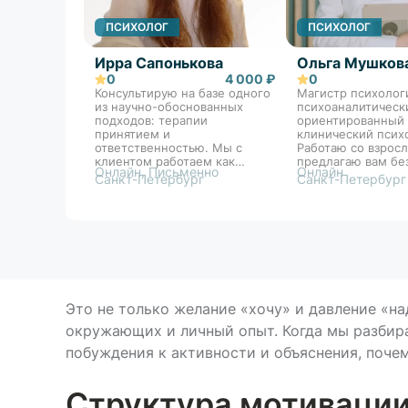
ПСИХОЛОГ
ПСИХОЛОГ
Ирра Сапонькова
Ольга Мушков
0
4 000 ₽
0
Консультирую на базе одного
Магистр психолог
из научно-обоснованных
психоаналитическ
подходов: терапии
ориентированный 
принятием и
клинический псих
ответственностью. Мы с
Работаю со взрос
клиентом работаем как
предлагаю вам бе
Онлайн, Письменно
Онлайн
команда над достижением
пространство, где
Санкт-Петербург
Санкт-Петербург
целей и задач терапии. Свой
сможем найти ист
стиль могу сформулировать
ваших трудностей 
как «бережная
шагом приблизить
внимательность». Прямо на
желаемым измене
сессиях мы формируем
конкретные навыки под
запрос человека, которые
возможно унести с собой в
жизнь. Если ситуация
Это не только желание «хочу» и давление «на
позволяет, предпочитаю
интервенции с быстрым
окружающих и личный опыт. Когда мы разбир
эффектом.
побуждения к активности и объяснения, почему
Структура мотивации