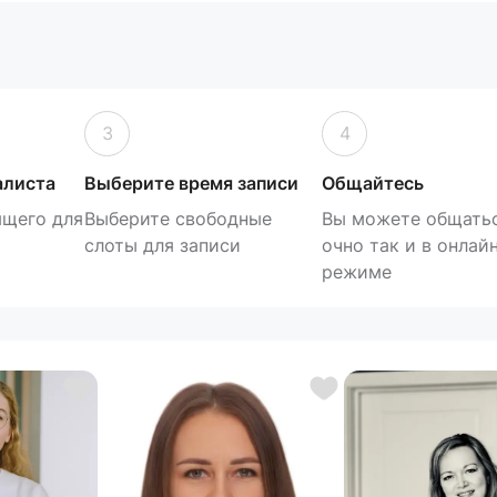
3
4
алиста
Выберите время записи
Общайтесь
ящего для
Выберите свободные
Вы можете общатьс
слоты для записи
очно так и в онлай
режиме