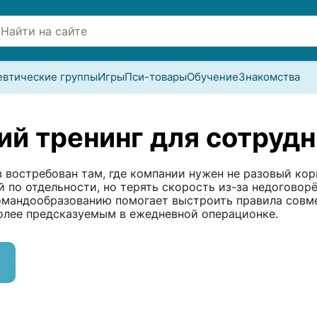
евтические группы
Игры
Пси-товары
Обучение
Знакомства
й тренинг для сотрудн
востребован там, где компании нужен не разовый кор
 по отдельности, но терять скорость из-за недоговор
омандообразованию помогает выстроить правила совме
олее предсказуемым в ежедневной операционке.