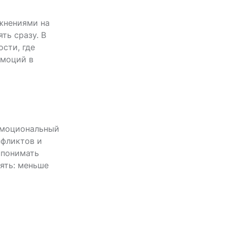
ажнениями на
ть сразу. В
ости, где
эмоций в
эмоциональный
нфликтов и
 понимать
ять: меньше