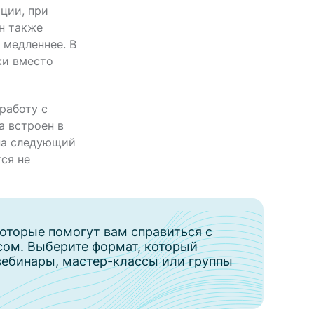
ции, при
н также
 медленнее. В
ки вместо
работу с
а встроен в
 на следующий
ся не
оторые помогут вам справиться с
сом. Выберите формат, который
вебинары, мастер-классы или группы