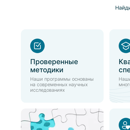
Найди
Проверенные
Кв
методики
сп
Наши программы основаны
Наши
на современных научных
мног
исследованиях