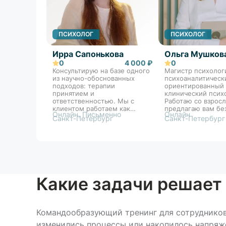
ПСИХОЛОГ
ПСИХОЛОГ
Ирра Сапонькова
Ольга Мушков
0
4 000 ₽
0
Консультирую на базе одного
Магистр психолог
из научно-обоснованных
психоаналитическ
подходов: терапии
ориентированный 
принятием и
клинический псих
ответственностью. Мы с
Работаю со взрос
клиентом работаем как
предлагаю вам бе
Онлайн, Письменно
Онлайн
команда над достижением
пространство, где
Санкт-Петербург
Санкт-Петербург
целей и задач терапии. Свой
сможем найти ист
стиль могу сформулировать
ваших трудностей 
как «бережная
шагом приблизить
внимательность». Прямо на
желаемым измене
сессиях мы формируем
конкретные навыки под
запрос человека, которые
возможно унести с собой в
Какие задачи решае
жизнь. Если ситуация
позволяет, предпочитаю
интервенции с быстрым
эффектом.
Командообразующий тренинг для сотрудников 
изменились процессы или накопилось напряже