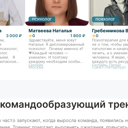
ПСИХОЛОГ
ПСИХОЛОГ
а
Матвеева Наталья
Гребенникова 
3 000 ₽
0
1 800 ₽
0
ии,
Здравствуйте, меня зовут
Психотерапия для 
и
Наталья. Я дипломированный
не о том, чтобы ув
психолог,
психолог. Почему именно я?
патологию и начат
олог.
💗Каждый человек —
лечить, а о умении
лыми. Я
уникален. И поэтому
человека. Я верю, 
зопасное
каждому необходим особый
каждого есть ресу
Онлайн
Онлайн, Лично
 мы
подход. Опираясь на это для
открытия себя. Дл
Москва
Санкт-Петербург
очник
работы я использую
важно увидеть Ва
и шаг за
интегрированный подход
уникальность и по
ся к
консультирования.
встретиться с ней.
ниям.
Интегративный подход — это
для сопровождени
гибкость, глубина, опора на
стремящимся выяв
науку и на живой контакт с
развить свой потен
человеком. Это не модный
людей, которые хо
тренд, а осознанный
«свою» жизнь и бы
т командообразующий тре
профессиональный выбор.
согласии с собой!
часто запускают, когда выросла команда, появились 
ние. Тренинг помогает выровнять ожидания, повысить