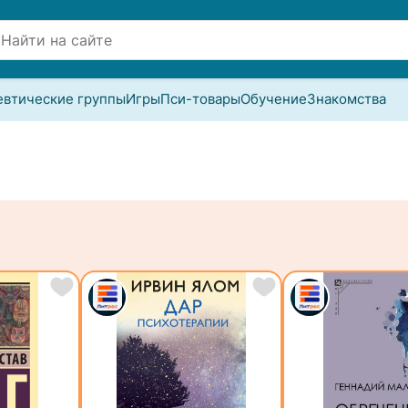
евтические группы
Игры
Пси-товары
Обучение
Знакомства