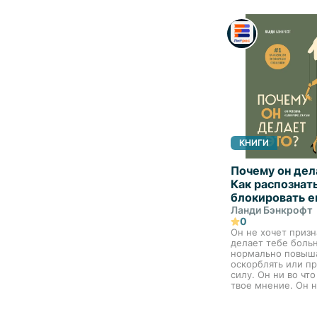
дополненном, изд
которое подкупает
не...
КНИГИ
Почему он дел
Как распознать
блокировать е
Ланди Бэнкрофт
0
Он не хочет призн
делает тебе больн
нормально повыша
оскорблять или п
силу. Он ни во что
твое мнение. Он 
остановится, пока
прекратишь это б