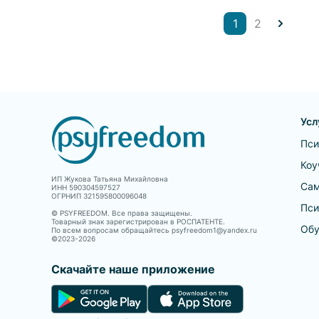
Советы, изложенн
помог...
1
2
Усл
Пси
Коу
ИП Жукова Татьяна Михайловна
Сам
ИНН 590304597527
ОГРНИП 321595800096048
Пси
© PSYFREEDOM. Все права защищены.
Товарный знак зарегистрирован в РОСПАТЕНТЕ.
Обу
По всем вопросам обращайтесь psyfreedom1@yandex.ru
©2023-
2026
Скачайте наше приложение