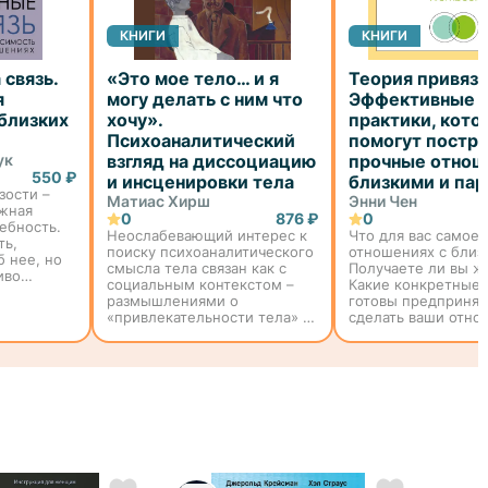
КНИГИ
КНИГИ
связь.
«Это мое тело… и я
Теория привяза
я
могу делать с ним что
Эффективные
 близких
хочу».
практики, кото
Психоаналитический
помогут постр
ук
взгляд на диссоциацию
прочные отнош
550 ₽
и инсценировки тела
близкими и па
зости –
Матиас Хирш
Энни Чен
ажная
0
876 ₽
0
ебность.
Неослабевающий интерес к
Что для вас самое 
ть,
поиску психоаналитического
отношениях с близ
б нее, но
смысла тела связан как с
Получаете ли вы 
иво
социальным контекстом –
Какие конкретные 
размышлениями о
готовы предпринят
ели пишут
«привлекательности тела» и
сделать ваши отно
ты
использовании
более счастливыми
режиссеры
«косметической хирургии»,
гармоничными? Эт
так и с различными
основные вопросы,
патологическими
которые стремится
проявлениями, наприме...
теор...