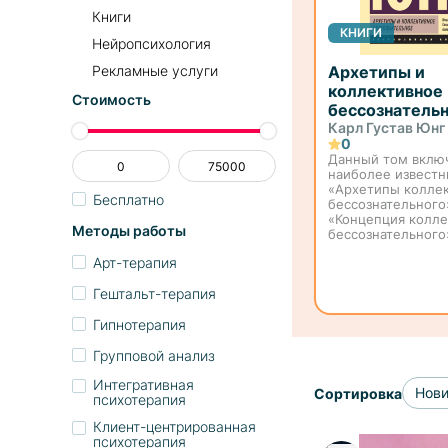
Книги
КНИГИ
Нейропсихология
Рекламные услуги
Архетипы и
коллективное
Стоимость
бессознатель
Карл Густав Юнг
0
Данный том включ
наиболее известн
«Архетипы колле
Бесплатно
бессознательного
«Концепция колле
Методы работы
бессознательного
«Психологические
Арт-терапия
архетипа матери».
работах автор раз
Гештальт-терапия
основные положе
аналит...
Гипнотерапия
Групповой анализ
Интегративная
Нов
Сортировка
психотерапия
Клиент-центрированная
психотерапия