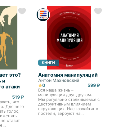
ании книги,
расшифровк
 читателя
основ любви
найдете рез
последних н
КНИГИ
ает это?
Анатомия манипуляций
 и
Антон Махновский
0
599 ₽
го атаки
Вся наша жизнь –
манипуляции друг другом.
519 ₽
Мы регулярно сталкиваемся с
авать, что
деструктивным влиянием
о. Для него
окружающих. Нас газлайтят в
ть голос,
постели, вербуют на
рименять
собеседовании и заставляют
 не ставит
поверить любым новостям.
не
Как понять, что вами
 ты сама не
управляют и очистить
езумие.
комму...