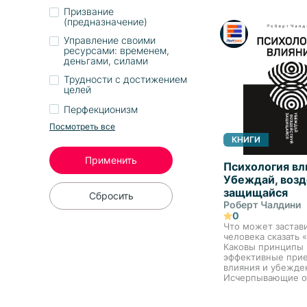
эмоциональные ка
Призвание
этой книге Марина
(предназначение)
психолог с 15-л...
Управление своими
ресурсами: временем,
деньгами, силами
Трудности с достижением
целей
Перфекционизм
Посмотреть все
КНИГИ
Применить
Психология вл
Убеждай, возд
защищайся
Сбросить
Роберт Чалдини
0
Что может застав
человека сказать 
Каковы принципы 
эффективные при
влияния и убежде
Исчерпывающие о
эти вопросы вы на
новом, переработ