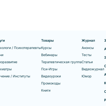
ые здесь,
уги
Товары
Журнал
хологи / Психотерапевты
Курсы
Анонсы
чи
Вебинары
Тесты
оразвитие
Терапевтическая группа
Статьи
хиатры
Пси-Игры
Видеожурнал
А
чение / Институты
Видеоуроки
Юмор
Промокоды
Книги
О