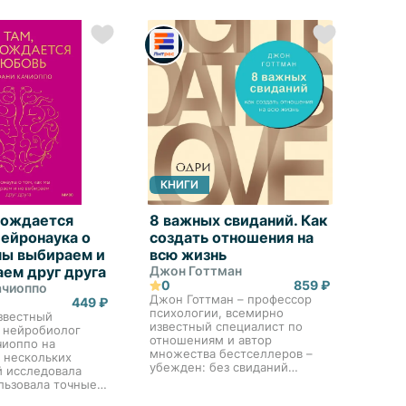
настроения – от эйфории до
жгучей н...
КНИГИ
 рождается
8 важных свиданий. Как
Нейронаука о
создать отношения на
 мы выбираем и
всю жизнь
аем друг друга
Джон Готтман
0
859 ₽
ачиоппо
Джон Готтман – профессор
449 ₽
психологии, всемирно
звестный
известный специалист по
 нейробиолог
отношениям и автор
чиоппо на
множества бестселлеров –
 нескольких
убежден: без свиданий
й исследовала
нельзя построить счастливые
льзовала точные
отношения. Каждая глава в
ы науки для