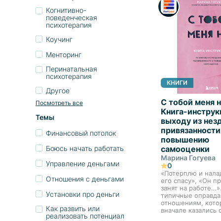
Когнитивно-
поведенческая
психотерапия
Коучинг
Менторинг
Перинатальная
психотерапия
КНИГИ
Другое
С тобой меня н
Посмотреть все
Книга-инструк
Темы
выходу из нез
привязанности
Финансовый потолок
повышению
Боюсь начать работать
самооценки
Марина Гогуева
Управление деньгами
0
«Потерплю и налад
Отношения с деньгами
его спасу», «Он п
занят на работе…».
Установки про деньги
типичные оправда
отношениям, кот
Как развить или
вначале казались 
реализовать потенциал
быстро превратил