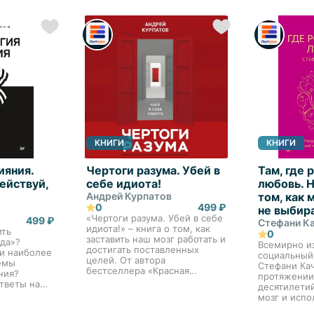
как мы съехались,...
чели. В
 Гогуева,
КНИГИ
КНИГИ
ияния.
Чертоги разума. Убей в
Там, где
ействуй,
себе идиота!
любовь. 
Андрей Курпатов
том, как
0
499 ₽
не выбир
«Чертоги разума. Убей в себе
499 ₽
Стефани К
идиота!» – книга о том, как
ить
0
заставить наш мозг работать и
«да»?
Всемирно и
достигать поставленных
и наиболее
социальный
целей. От автора
емы
Стефани Ка
бестселлера «Красная
ния?
протяжении
Таблетка. Посмотри правде в
тветы на
десятилети
глаза!» Вам понравится эта
йдете в
мозг и испо
книга, если… вы хотите
анном и
инструмент
научиться эффе...