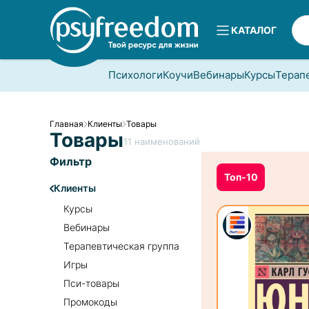
КАТАЛОГ
Психологи
Коучи
Вебинары
Курсы
Терап
Главная
Клиенты
Товары
Товары
11
наименований
Фильтр
Топ-10
Клиенты
Курсы
Вебинары
Терапевтическая группа
Игры
Пси-товары
Промокоды