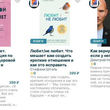
КНИГИ
КНИГИ
ет.
Любит/не любит. Что
Как верну
ция по
мешает вам создать
если у не
доровой
крепкие отношения и
Дмитрий Н
0
 и
как это исправить
Разрыв отн
Стефани Шталь
измена при
0
399 ₽
невыносиму
Что мешает вам создать
вам не толь
крепкие отношения и как это
399 ₽
ней, но и в
исправить? – "Мы только по-
победитель
ится», «Я
настоящему сблизились,
достоинство
росто очень
стали строить планы на
найдёте от
 Все это
будущее – и вдруг он
важные воп
ния
перестал звонить! Что
возникают у
орые
произошло?" – "Я думал, что
сказкой, но
она та самая, но с тех пор,
ись в