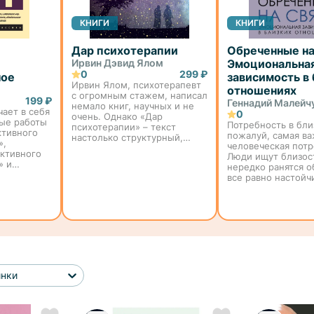
КНИГИ
КНИГИ
Дар психотерапии
Обреченные на 
Ирвин Дэвид Ялом
Эмоциональна
0
299 ₽
ное
зависимость в
Ирвин Ялом, психотерапевт
отношениях
с огромным стажем, написал
199 ₽
Геннадий Малейч
немало книг, научных и не
ает в себя
0
очень. Однако «Дар
ые работы
Потребность в бли
психотерапии» – текст
ктивного
пожалуй, самая в
настолько структурный,
»,
человеческая потр
интересный и полезный, что
ктивного
Люди ищут близос
его можно назвать одной из
» и
нередко ранятся о
лучших работ этого автора.
 аспекты
все равно настойч
Прежде всего кни...
 В этих
продолжают к ней
вивает
стремиться. Писат
ния
о ней романы, поэ
сочиняют стихи, 
снимают ф...
инки