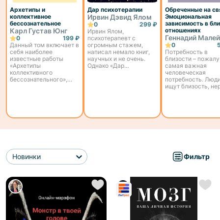
Архетипы и
Дар психотерапии
Обреченные на св
коллективное
Ирвин Дэвид Ялом
Эмоциональная
бессознательное
зависимость в бл
0
299 ₽
Карл Густав Юнг
отношениях
Ирвин Ялом,
Геннадий Малей
0
199 ₽
психотерапевт с
Данный том включает в
огромным стажем,
0
себя наиболее
написал немало книг,
Потребность в
известные работы
научных и не очень.
близости – пожалу
«Архетипы
Однако «Дар
самая важная
коллективного
психотерапии» – текст
человеческая
бессознательного»,
настолько
потребность. Люд
«Концепция
структурный,
ищут близость, не
коллективного
интересный и
ранятся об нее, но
бессознательного» и
полезный, что его
равно настойчиво
«Психологические
можно назвать одной
продолжают к ней
аспекты архетипа
из лучших работ этого
стремиться. Писат
матери». В этих работах
автора. Прежде всего
пишут о ней роман
автор развивает
кни...
поэты сочиняют ст
основные положения
режиссеры снима
аналит...
ф...
Новинки
Фильтр