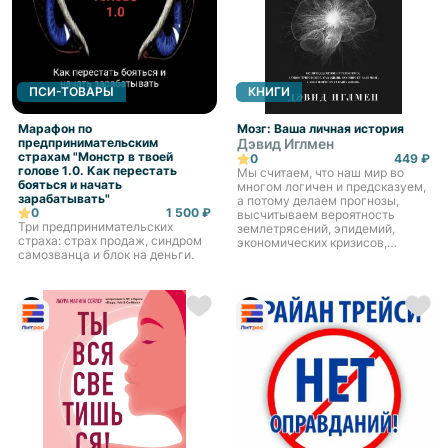
ПСИ-ТОВАРЫ
КНИГИ
Марафон по
Мозг: Ваша личная история
предпринимательским
Дэвид Иглмен
страхам "Монстр в твоей
0
449 ₽
голове 1.0. Как перестать
Мы считаем, что наш мир во
бояться и начать
многом логичен и предсказуем,
зарабатывать"
а потому делаем прогнозы,
0
1 500 ₽
высчитываем вероятность
Три предпринимательских
землетрясений, эпидемий,
страха: страх продаж, синдром
экономических кризисов,
самозванца и блок на деньги.
пытаемся угадать результаты
торгов на бирже и спортивных
матчей. В этом безбрежном о...