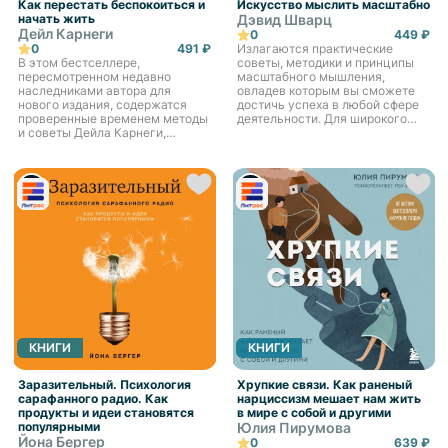
Как перестать беспокоиться и
Искусство мыслить масштабно
начать жить
Дэвид Шварц
Дейл Карнеги
0
449 ₽
0
491 ₽
Излагаются практические
В этом бестселлере,
советы, методики и принципы
пересмотренном недавно
масштабного мышления,
наследниками автора для
овладев которым вы сможете
нового издания, содержатся
достичь успеха в любой сфере
проверенные временем методы
деятельности. Для широкого
и советы Дейла Карнеги,
круга читателей.
которые прославили его имя
несколько десятков лет назад И
сегодня формулы
практического поведе...
КНИГИ
КНИГИ
Заразительный. Психология
Хрупкие связи. Как раненый
сарафанного радио. Как
нарциссизм мешает нам жить
продукты и идеи становятся
в мире с собой и другими
популярными
Юлия Пирумова
Йона Бергер
0
639 ₽