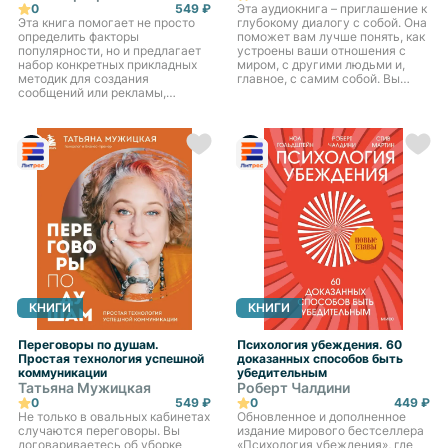
0
549 ₽
Эта аудиокнига – приглашение к
Эта книга помогает не просто
глубокому диалогу с собой. Она
определить факторы
поможет вам лучше понять, как
популярности, но и предлагает
устроены ваши отношения с
набор конкретных прикладных
миром, с другими людьми и,
методик для создания
главное, с самим собой. Вы
сообщений или рекламы,
узнаете, как травмы, обиды и
которыми люди охотно будут
внутренние конфликты влияют
делиться друг с другом. Чем бы
на вашу лич...
вы ни занимались, эта книга
помо...
КНИГИ
КНИГИ
Переговоры по душам.
Психология убеждения. 60
Простая технология успешной
доказанных способов быть
коммуникации
убедительным
Татьяна Мужицкая
Роберт Чалдини
0
549 ₽
0
449 ₽
Не только в овальных кабинетах
Обновленное и дополненное
случаются переговоры. Вы
издание мирового бестселлера
договариваетесь об уборке
«Психология убеждения», где