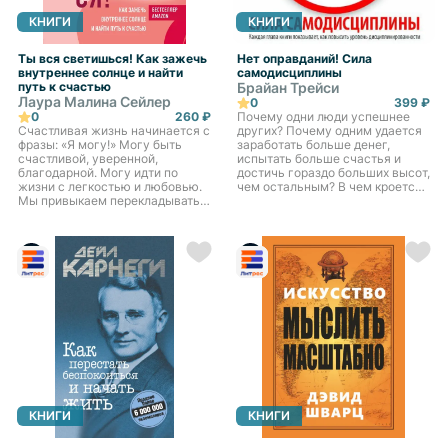
КНИГИ
КНИГИ
Ты вся светишься! Как зажечь
Нет оправданий! Сила
внутреннее солнце и найти
самодисциплины
путь к счастью
Брайан Трейси
Лаура Малина Сейлер
0
399 ₽
0
260 ₽
Почему одни люди успешнее
Счастливая жизнь начинается с
других? Почему одним удается
фразы: «Я могу!» Могу быть
заработать больше денег,
счастливой, уверенной,
испытать больше счастья и
благодарной. Могу идти по
достичь гораздо больших высот,
жизни с легкостью и любовью.
чем остальным? В чем кроется
Мы привыкаем перекладывать
главный секрет успеха? Ответы
ответственность за свое
на эти и другие вопросы дает
счастье на внешние
Брайан Трейси в...
обстоятельства или
окружающих и заб...
КНИГИ
КНИГИ