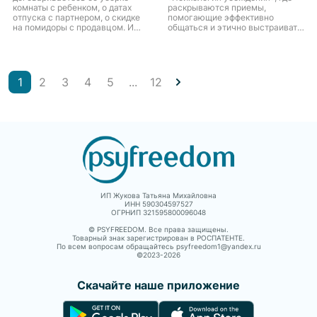
комнаты с ребенком, о датах
раскрываются приемы,
отпуска с партнером, о скидке
помогающие эффективно
на помидоры с продавцом. И
общаться и этично выстраивать
каждый раз вы оказываетесь в
отношения с окружающими.
трехмерном переговорном
Почему наши просьбы и
пространстве, которо...
призывы нередко остаются
неуслышанным...
1
2
3
4
5
...
12
ИП Жукова Татьяна Михайловна
ИНН 590304597527
ОГРНИП 321595800096048
© PSYFREEDOM. Все права защищены.
Товарный знак зарегистрирован в РОСПАТЕНТЕ.
По всем вопросам обращайтесь psyfreedom1@yandex.ru
©2023-
2026
Скачайте наше приложение