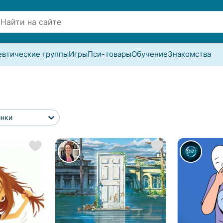
евтические группы
Игры
Пси-товары
Обучение
Знакомства
инки