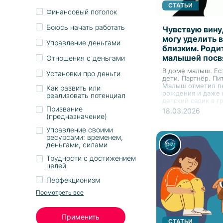
СТАТЬИ
Финансовый потолок
Боюсь начать работать
Чувствую вину,
могу уделить 
Управление деньгами
близким. Роди
малышей посв
Отношения с деньгами
В доме малыш. Ес
Установки про деньги
дети. Партнёр. Пи
Малыш отметил п
Как развить или
рождения и даже 
реализовать потенциал
детский садик в г
кратковременного
Призвание
18.03.2026
пребывания на не
(предназначение)
часов. Ест и спит 
Управление своими
Болеет иногда и б
ресурсами: временем,
Вернулась работа, 
деньгами, силами
Трудности с достижением
целей
Перфекционизм
Посмотреть все
Применить
СТАТЬИ