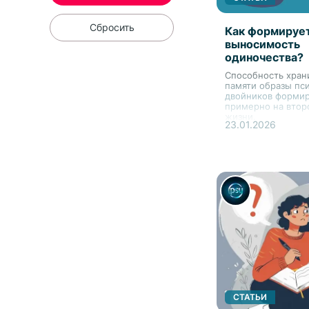
Сбросить
Как формируе
выносимость
одиночества?
Способность хран
памяти образы пс
двойников формир
примерно на втор
жизни.
23.01.2026
СТАТЬИ