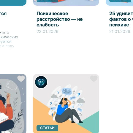
тся
Психическое
25 удиви
расстройство — не
фактов о
слабость
психике
23.01.2026
21.01.2026
ить в
ихических
уется
ом году
СТАТЬИ