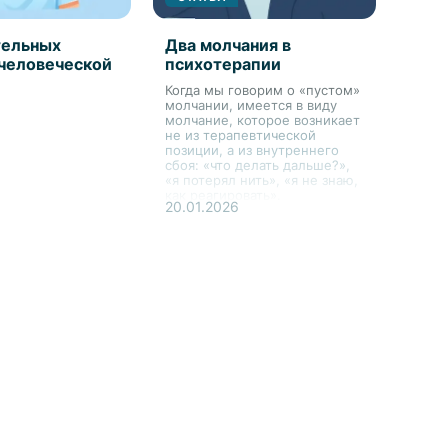
тельных
Два молчания в
 человеческой
психотерапии
Когда мы говорим о «пустом»
молчании, имеется в виду
молчание, которое возникает
не из терапевтической
позиции, а из внутреннего
сбоя: «что делать дальше?»,
«я потерял нить», «я не знаю,
как реагировать».
20.01.2026