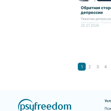
Обратная стор
депрессии
Тяжелая депресс
непомерно строги
20.01.2026
1
2
3
4
Усл
Пси