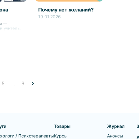
она
Почему нет желаний?
19.01.2026
ия —
й учитель.
5
...
9
уги
Товары
Журнал
хологи / Психотерапевты
Курсы
Анонсы