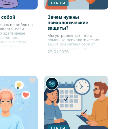
СТАТЬИ
 собой
Зачем нужны
психологические
овек не пойдет в
защиты?
апевта, если
го адаптивные
Мы устроены так, что с
оведения.
помощью психологических
инается тогда,
защит оберегаем себя от
ерпят крах.
душевных страданий.
23.01.2026
СТАТЬИ