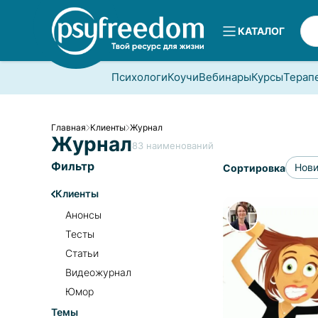
КАТАЛОГ
Психологи
Коучи
Вебинары
Курсы
Терап
Главная
Клиенты
Журнал
Журнал
83
наименований
Фильтр
Нов
Сортировка
Клиенты
Анонсы
Тесты
Статьи
Видеожурнал
Юмор
Темы