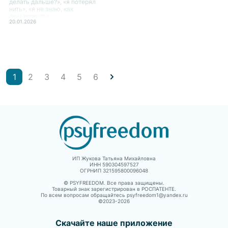
делать дальше?», «я потерял
нить», «я не знаю, как
реагировать».
20.01.2026
1
2
3
4
5
6
ИП Жукова Татьяна Михайловна
ИНН 590304597527
ОГРНИП 321595800096048
© PSYFREEDOM. Все права защищены.
Товарный знак зарегистрирован в РОСПАТЕНТЕ.
По всем вопросам обращайтесь psyfreedom1@yandex.ru
©2023-
2026
Скачайте наше приложение