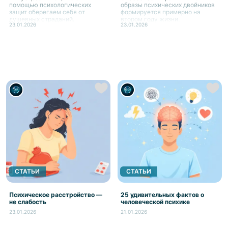
помощью психологических
образы психических двойников
защит оберегаем себя от
формируется примерно на
душевных страданий.
втором году жизни.
23.01.2026
23.01.2026
СТАТЬИ
СТАТЬИ
Психическое расстройство —
25 удивительных фактов о
не слабость
человеческой психике
23.01.2026
21.01.2026