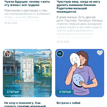
Чужое будущее: почему «жить
Чувствую вину, когда не могу
эту жизнь» всё труднее
уделить внимание близким.
Родителям малышей
Приглашаю к разговору о том,
посвящается.
как неопределённость выбивает
опору – и на что обратить
В доме малыш. Есть другие
внимание в связи с этим
дети. Партнёр. Питомцы. Малыш
18.06.2026
отметил первый день рождения
и даже пошёл в детский садик в
группу кратковременного
пребывания на несколько
часов. Ест и спит хорошо.
Болеет иногда и без ужасов.
18.03.2026
Вернулась работа, даже...
СТАТЬИ
СТАТЬИ
Не хочу к психологу. Как
Встреча с собой
сделать терапию идеальной